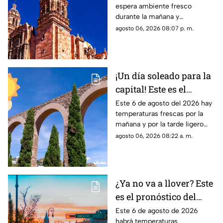
espera ambiente fresco
HOY viernes 7 de
durante la mañana y
agosto
temperaturas cálidas por la
agosto 06, 2026 08:07 p. m.
tarde; el clima en Zacatecas
hoy no prevé lluvias en la
capital
¡Un día soleado para la
capital! Este es el
pronóstico del clima en
Este 6 de agosto del 2026 hay
temperaturas frescas por la
Zacatecas HOY jueves 6
mañana y por la tarde ligero
de agosto
calor; el clima de hoy en
agosto 06, 2026 08:22 a. m.
Zacatecas NO tiene pronóstico
de lluvias
¿Ya no va a llover? Este
es el pronóstico del
clima en
Este 6 de agosto de 2026
habrá temperaturas