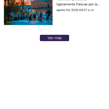
Aguascalientes hoy 6
ligeramente frescas por la
de agosto
mañana y calor en el día; el
agosto 06, 2026 08:07 a. m.
clima de hoy en
Aguascalientes SÍ tiene
pronóstico de lluvia
Ver más