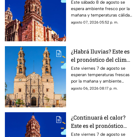
clima en Zacatecas
Este sábado 8 de agosto se
espera ambiente fresco por la
HOY sábado 8 de agosto
mañana y temperaturas cálidas
por la tarde; el clima en
agosto 07, 2026 05:52 p. m.
Zacatecas hoy no prevé lluvias
en la capital
¿Habrá lluvias? Este es
el pronóstico del clima
en Aguascalientes HOY
Este viernes 7 de agosto se
esperan temperaturas frescas
viernes 7 de agosto
por la mañana y ambiente
templado a cálido por la tarde;
agosto 06, 2026 08:17 p. m.
el clima en Aguascalientes
mantiene pronóstico de lluvias
¿Continuará el calor?
Este es el pronóstico
del clima en Zacatecas
Este viernes 7 de agosto se