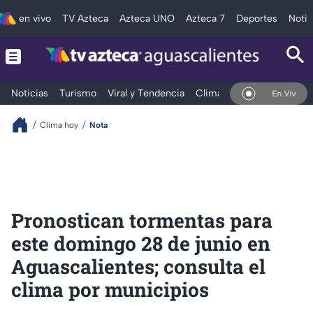
en vivo
TV Azteca
Azteca UNO
Azteca 7
Deportes
Notic
Noticias
Turismo
Viral y Tendencia
Clima
Deportes
Espec
En Vivo
Clima hoy
Nota
Pronostican tormentas para
este domingo 28 de junio en
Aguascalientes; consulta el
clima por municipios