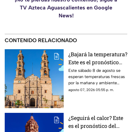
TV Azteca Aguascalientes en Google
News!
CONTENIDO RELACIONADO
¿Bajará la temperatura?
Este es el pronóstico
del clima en
Este sábado 8 de agosto se
esperan temperaturas frescas
Aguascalientes HOY
por la mañana y ambiente
sábado 8 de agosto
cálido por la tarde; el clima en
agosto 07, 2026 05:55 p. m.
Aguascalientes mantiene
probabilidad de lluvias
¿Seguirá el calor? Este
es el pronóstico del