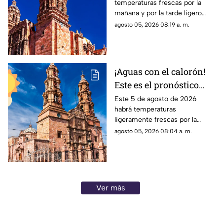
temperaturas frescas por la
HOY miércoles 5 de
mañana y por la tarde ligero
agosto
calor; el clima de hoy en
agosto 05, 2026 08:19 a. m.
Zacatecas NO tiene pronóstico
de lluvias
¡Aguas con el calorón!
Este es el pronóstico
del clima en
Este 5 de agosto de 2026
habrá temperaturas
Aguascalientes hoy 4
ligeramente frescas por la
de agosto
mañana y calor en el día; el
agosto 05, 2026 08:04 a. m.
clima de hoy en
Aguascalientes NO tiene
pronóstico de lluvia
Ver más