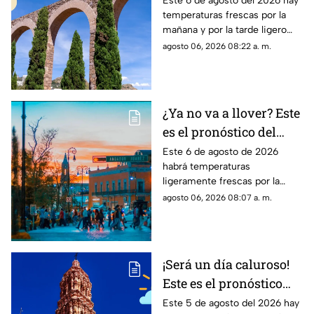
Este 6 de agosto del 2026 hay
temperaturas frescas por la
Zacatecas HOY jueves 6
mañana y por la tarde ligero
de agosto
calor; el clima de hoy en
agosto 06, 2026 08:22 a. m.
Zacatecas NO tiene pronóstico
de lluvias
¿Ya no va a llover? Este
es el pronóstico del
clima en
Este 6 de agosto de 2026
habrá temperaturas
Aguascalientes hoy 6
ligeramente frescas por la
de agosto
mañana y calor en el día; el
agosto 06, 2026 08:07 a. m.
clima de hoy en
Aguascalientes SÍ tiene
pronóstico de lluvia
¡Será un día caluroso!
Este es el pronóstico
del clima en Zacatecas
Este 5 de agosto del 2026 hay