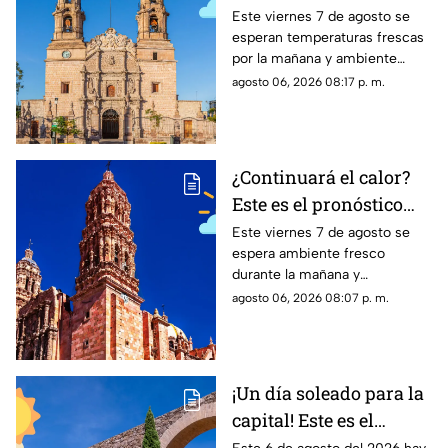
en Aguascalientes HOY
Este viernes 7 de agosto se
esperan temperaturas frescas
viernes 7 de agosto
por la mañana y ambiente
templado a cálido por la tarde;
agosto 06, 2026 08:17 p. m.
el clima en Aguascalientes
mantiene pronóstico de lluvias
¿Continuará el calor?
Este es el pronóstico
del clima en Zacatecas
Este viernes 7 de agosto se
espera ambiente fresco
HOY viernes 7 de
durante la mañana y
agosto
temperaturas cálidas por la
agosto 06, 2026 08:07 p. m.
tarde; el clima en Zacatecas
hoy no prevé lluvias en la
capital
¡Un día soleado para la
capital! Este es el
pronóstico del clima en