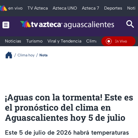
en vivo
TV Azteca
Azteca UNO
Azteca 7
Deportes
Notic
Noticias
Turismo
Viral y Tendencia
Clima
Deportes
Espec
En Vivo
Clima hoy
Nota
¡Aguas con la tormenta! Este es
el pronóstico del clima en
Aguascalientes hoy 5 de julio
Este 5 de julio de 2026 habrá temperaturas