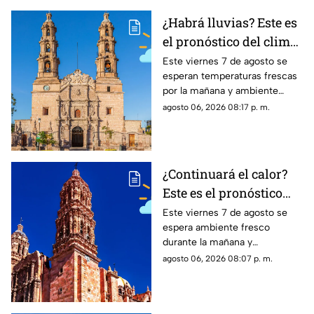
¿Habrá lluvias? Este es
el pronóstico del clima
en Aguascalientes HOY
Este viernes 7 de agosto se
esperan temperaturas frescas
viernes 7 de agosto
por la mañana y ambiente
templado a cálido por la tarde;
agosto 06, 2026 08:17 p. m.
el clima en Aguascalientes
mantiene pronóstico de lluvias
¿Continuará el calor?
Este es el pronóstico
del clima en Zacatecas
Este viernes 7 de agosto se
espera ambiente fresco
HOY viernes 7 de
durante la mañana y
agosto
temperaturas cálidas por la
agosto 06, 2026 08:07 p. m.
tarde; el clima en Zacatecas
hoy no prevé lluvias en la
capital