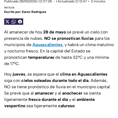
Publicado 28/05/2026 | 🕑 07:28
| Actualizado 🕑 12:47
3 minutos
lectura
Escrito por:
Karen Rodríguez
Al amanecer de hoy
28 de mayo
se prevé un cielo con
presencia de nubes.
NO se pronostican lluvias
para los
municipios de
Aguascalientes
, y habrá un clima matutino
y nocturno fresco. En la capital del Estado se
pronostican
temperaturas
de hasta 32°C y una mínima
de 17°C.
Hoy
jueves
, se espera que el
clima en
Aguascalientes
siga con
cielos soleados durante todo el día
. Además,
NO se tiene pronóstico de lluvia en el municipio capital.
Se prevé que al
amanecer
y al
anochecer
se sienta
ligeramente
fresco durante
el día
y el
ambiente
vespertino
sea ligeramente
caluroso
.