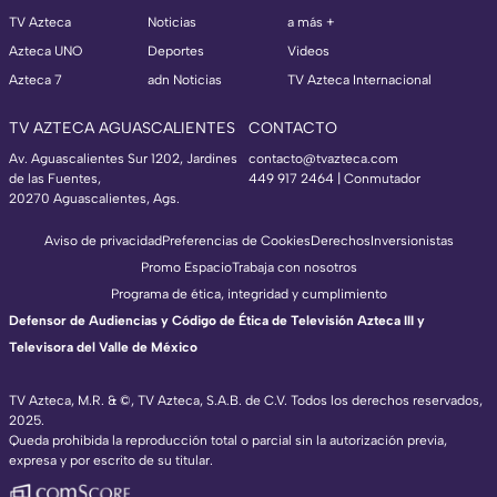
TV Azteca
Noticias
a más +
Azteca UNO
Deportes
Videos
Azteca 7
adn Noticias
TV Azteca Internacional
TV AZTECA AGUASCALIENTES
CONTACTO
Av. Aguascalientes Sur 1202, Jardines
contacto@tvazteca.com
de las Fuentes,
449 917 2464 | Conmutador
20270 Aguascalientes, Ags.
Aviso de privacidad
Preferencias de Cookies
Derechos
Inversionistas
Promo Espacio
Trabaja con nosotros
Programa de ética, integridad y cumplimiento
Defensor de Audiencias y Código de Ética de Televisión Azteca III y
Televisora del Valle de México
TV Azteca, M.R. & ©, TV Azteca, S.A.B. de C.V. Todos los derechos reservados,
2025.
Queda prohibida la reproducción total o parcial sin la autorización previa,
expresa y por escrito de su titular.