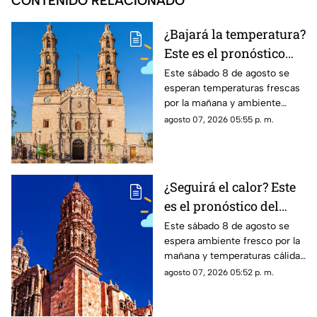
CONTENIDO RELACIONADO
¿Bajará la temperatura?
Este es el pronóstico
del clima en
Este sábado 8 de agosto se
esperan temperaturas frescas
Aguascalientes HOY
por la mañana y ambiente
sábado 8 de agosto
cálido por la tarde; el clima en
agosto 07, 2026 05:55 p. m.
Aguascalientes mantiene
probabilidad de lluvias
¿Seguirá el calor? Este
es el pronóstico del
clima en Zacatecas
Este sábado 8 de agosto se
espera ambiente fresco por la
HOY sábado 8 de agosto
mañana y temperaturas cálidas
por la tarde; el clima en
agosto 07, 2026 05:52 p. m.
Zacatecas hoy no prevé lluvias
en la capital