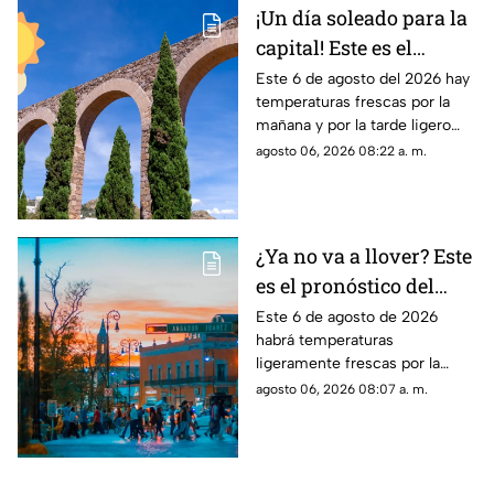
¡Un día soleado para la
capital! Este es el
pronóstico del clima en
Este 6 de agosto del 2026 hay
temperaturas frescas por la
Zacatecas HOY jueves 6
mañana y por la tarde ligero
de agosto
calor; el clima de hoy en
agosto 06, 2026 08:22 a. m.
Zacatecas NO tiene pronóstico
de lluvias
¿Ya no va a llover? Este
es el pronóstico del
clima en
Este 6 de agosto de 2026
habrá temperaturas
Aguascalientes hoy 6
ligeramente frescas por la
de agosto
mañana y calor en el día; el
agosto 06, 2026 08:07 a. m.
clima de hoy en
Aguascalientes SÍ tiene
pronóstico de lluvia