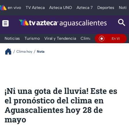
en vivo
TV Azteca
Azteca UNO
Azteca 7
Deportes
Notic
Noticias
Turismo
Viral y Tendencia
Clima
Deportes
Espec
En Vivo
Clima hoy
Nota
¡Ni una gota de lluvia! Este es
el pronóstico del clima en
Aguascalientes hoy 28 de
mayo