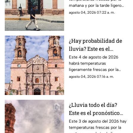
Zacatecas HOY martes
mañana y por la tarde ligero
4 de agosto
calor; el clima de hoy en
agosto 04, 2026 07:22 a. m.
Zacatecas SÍ tiene pronóstico
de lluvias
¿Hay probabilidad de
lluvia? Este es el
pronóstico del clima en
Este 4 de agosto de 2026
habrá temperaturas
Aguascalientes hoy 4
ligeramente frescas por la
de agosto
mañana y calor en el día; el
agosto 04, 2026 07:16 a. m.
clima de hoy en
Aguascalientes SÍ tiene
pronóstico de lluvia
¿Lluvia todo el día?
Este es el pronóstico
del clima en Zacatecas
Este 3 de agosto del 2026 hay
temperaturas frescas por la
HOY lunes 3 de agosto