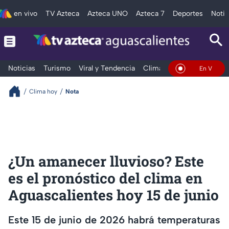
en vivo
TV Azteca
Azteca UNO
Azteca 7
Deportes
Notic
Noticias
Turismo
Viral y Tendencia
Clima
Deportes
Espec
En Vivo
Clima hoy
Nota
¿Un amanecer lluvioso? Este
es el pronóstico del clima en
Aguascalientes hoy 15 de junio
Este 15 de junio de 2026 habrá temperaturas