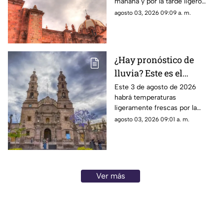
mañana y por la tarde ligero
calor; el clima de hoy en
agosto 03, 2026 09:09 a. m.
Zacatecas SÍ tiene pronóstico
de lluvias
¿Hay pronóstico de
lluvia? Este es el
pronóstico del clima en
Este 3 de agosto de 2026
habrá temperaturas
Aguascalientes hoy 3
ligeramente frescas por la
de agosto
mañana y calor en el día; el
agosto 03, 2026 09:01 a. m.
clima de hoy en
Aguascalientes SÍ tiene
pronóstico de lluvia
Ver más