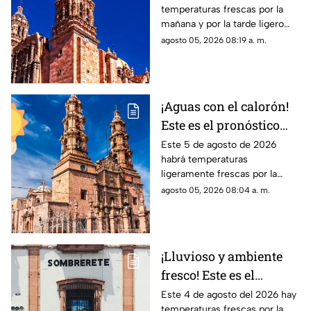
temperaturas frescas por la
HOY miércoles 5 de
mañana y por la tarde ligero
agosto
calor; el clima de hoy en
agosto 05, 2026 08:19 a. m.
Zacatecas NO tiene pronóstico
de lluvias
¡Aguas con el calorón!
Este es el pronóstico
del clima en
Este 5 de agosto de 2026
habrá temperaturas
Aguascalientes hoy 4
ligeramente frescas por la
de agosto
mañana y calor en el día; el
agosto 05, 2026 08:04 a. m.
clima de hoy en
Aguascalientes NO tiene
pronóstico de lluvia
¡Lluvioso y ambiente
fresco! Este es el
pronóstico del clima en
Este 4 de agosto del 2026 hay
temperaturas frescas por la