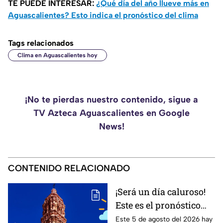
TE PUEDE INTERESAR:
¿Qué día del año llueve más en
Aguascalientes? Esto indica el pronóstico del clima
Tags relacionados
Clima en Aguascalientes hoy
¡No te pierdas nuestro contenido, sigue a
TV Azteca Aguascalientes en Google
News!
CONTENIDO RELACIONADO
¡Será un día caluroso!
Este es el pronóstico
del clima en Zacatecas
Este 5 de agosto del 2026 hay