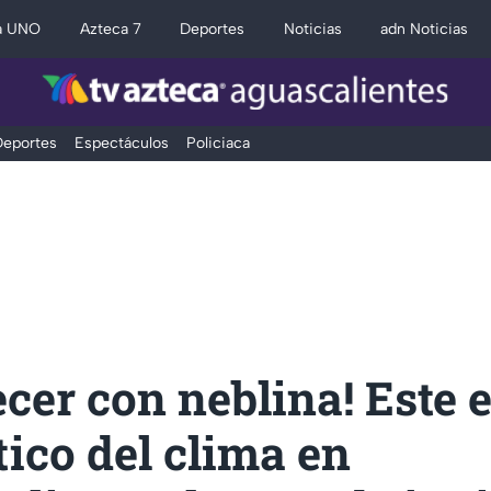
a UNO
Azteca 7
Deportes
Noticias
adn Noticias
eportes
Espectáculos
Policiaca
er con neblina! Este e
ico del clima en