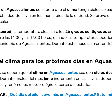
o en Aguascalientes
se espera que el
clima
tenga cielos solead
ilidad de lluvia en los municipios de la entidad. Se prevé un
calor.
teored
, la temperatura alcanzará los
26 grados centígrados
en
re las 14:00 y las 17:00 horas, cuando las temperaturas podría
unicipio de Aguascalientes. Durante este lapso se mantendrán
el clima para los próximos días en Aguas
s se espera que el
clima en
Aguascalientes
sea con
cielos de
 Durante finales del mes
junio
incrementarán las lluvias, depe
es y fenómenos meteorológicos cerca del estado.
SAR:
¿Qué día del año llueve más en Aguascalientes? Esto ind