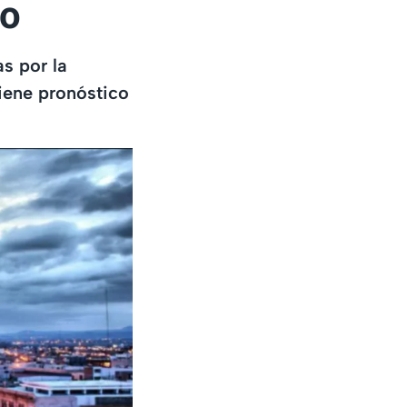
io
s por la
tiene pronóstico