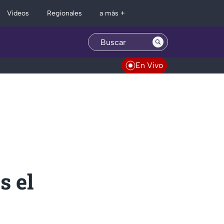
Regionales
Videos
a más +
En Vivo
s el