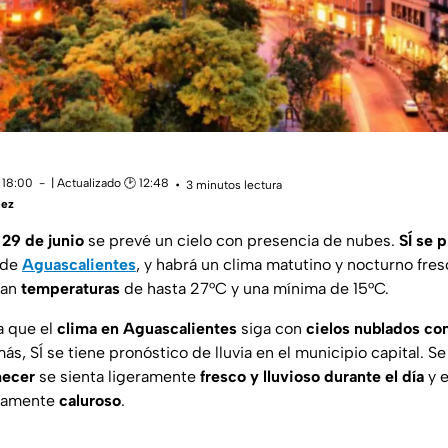
 18:00
| Actualizado 🕑 12:48
3 minutos lectura
uez
y
29 de junio
se prevé un cielo con presencia de nubes.
SÍ se p
 de
Aguascalientes
, y habrá un clima matutino y nocturno fresc
can
temperaturas
de hasta 27°C y una mínima de 15°C.
a que el
clima en
Aguascalientes
siga con
cielos nublados con
ás, SÍ se tiene pronóstico de lluvia en el municipio capital. S
hecer
se sienta ligeramente
fresco y lluvioso durante
el día
y 
eramente
caluroso
.