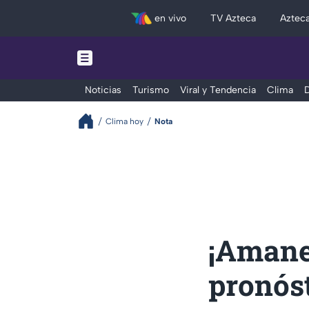
en vivo
TV Azteca
Aztec
Noticias
Turismo
Viral y Tendencia
Clima
D
Clima hoy
Nota
¡Amanec
pronóst