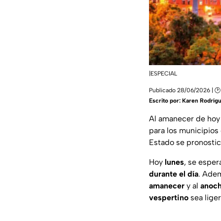
|ESPECIAL
Publicado 28/06/2026 | 🕑
Escrito por:
Karen Rodríg
Al amanecer de ho
para los municipios
Estado se pronosti
Hoy
lunes
, se esper
durante el día
. Adem
amanecer
y al
anoc
vespertino
sea lig