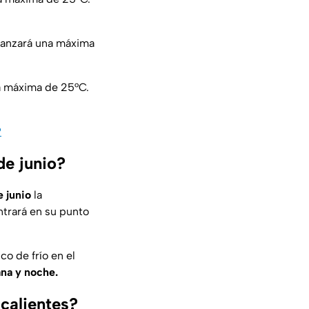
canzará una máxima
a máxima de 25°C.
?
de junio?
e junio
la
trará en su punto
ico de frío en el
na y noche.
calientes?