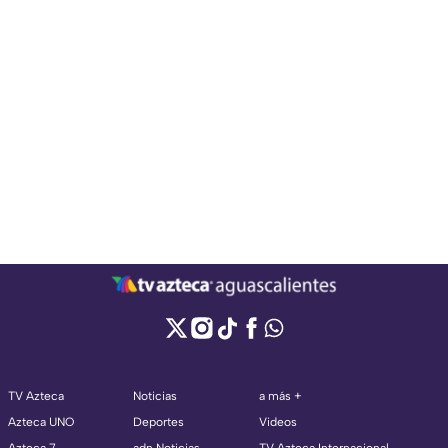
TV Azteca
Noticias
a más +
Azteca UNO
Deportes
Videos