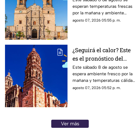
esperan temperaturas frescas
Aguascalientes HOY
por la mañana y ambiente
sábado 8 de agosto
cálido por la tarde; el clima en
agosto 07, 2026 05:55 p. m.
Aguascalientes mantiene
probabilidad de lluvias
¿Seguirá el calor? Este
es el pronóstico del
clima en Zacatecas
Este sábado 8 de agosto se
espera ambiente fresco por la
HOY sábado 8 de agosto
mañana y temperaturas cálidas
por la tarde; el clima en
agosto 07, 2026 05:52 p. m.
Zacatecas hoy no prevé lluvias
en la capital
Ver más