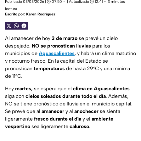
Publicado 03/03/2026 | 🕑 07:50
| Actualizado 🕑 12:41
3 minutos
lectura
Escrito por:
Karen Rodríguez
Al amanecer de hoy
3 de marzo
se prevé un cielo
despejado.
NO se pronostican lluvias
para los
municipios de
Aguascalientes
, y habrá un clima matutino
y nocturno fresco. En la capital del Estado se
pronostican
temperaturas
de hasta 29°C y una mínima
de 11°C.
Hoy
martes,
se espera que el
clima en
Aguascalientes
siga con
cielos soleados durante todo el día
. Además,
NO se tiene pronóstico de lluvia en el municipio capital.
Se prevé que al
amanecer
y al
anochecer
se sienta
ligeramente
fresco durante
el día
y el
ambiente
vespertino
sea ligeramente
caluroso
.