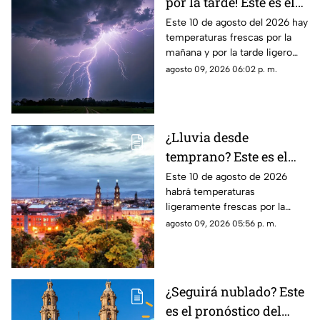
por la tarde! Este es el
pronóstico del clima en
Este 10 de agosto del 2026 hay
temperaturas frescas por la
Zacatecas HOY lunes 10
mañana y por la tarde ligero
de agosto
calor; el clima de hoy en
agosto 09, 2026 06:02 p. m.
Zacatecas SÍ tiene pronóstico
de lluvias
¿Lluvia desde
temprano? Este es el
pronóstico del clima en
Este 10 de agosto de 2026
habrá temperaturas
Aguascalientes hoy 10
ligeramente frescas por la
de agosto
mañana y calor en el día; el
agosto 09, 2026 05:56 p. m.
clima de hoy en
Aguascalientes SÍ tiene
pronóstico de lluvia
¿Seguirá nublado? Este
es el pronóstico del