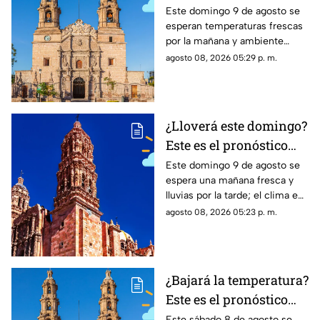
clima en
Este domingo 9 de agosto se
esperan temperaturas frescas
Aguascalientes HOY
por la mañana y ambiente
domingo 9 de agosto
cálido por la tarde; el clima en
agosto 08, 2026 05:29 p. m.
Aguascalientes mantiene baja
probabilidad de lluvia
¿Lloverá este domingo?
Este es el pronóstico
del clima en Zacatecas
Este domingo 9 de agosto se
espera una mañana fresca y
HOY domingo 9 de
lluvias por la tarde; el clima en
agosto
Zacatecas hoy tendrá hasta 25
agosto 08, 2026 05:23 p. m.
grados en la capital
¿Bajará la temperatura?
Este es el pronóstico
del clima en
Este sábado 8 de agosto se