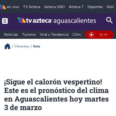
en vivo
TV Azteca
Azteca UNO
Azteca 7
Deportes
Notic
Noticias
Turismo
Viral y Tendencia
Clima
Deportes
Espec
En Vivo
Clima hoy
Nota
¡Sigue el calorón vespertino!
Este es el pronóstico del clima
en Aguascalientes hoy martes
3 de marzo