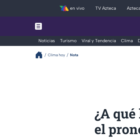
en vivo
TV Azteca
Aztec
Noticias
Turismo
Viral y Tendencia
Clima
D
Clima hoy
Nota
¿A qué 
el pron