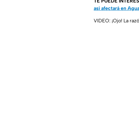
TE PUEDE INTERE
así afectará en Agu
VIDEO: ¡Ojo! La razó