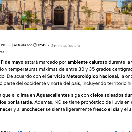
10:01
| Actualizado 🕑 12:42
2 minutos lectura
uez
y
11 de mayo
estará marcado por
ambiente caluroso
durante la 
o y temperaturas máximas de entre 30 y 35 grados centígrad
do. De acuerdo con el
Servicio Meteorológico Nacional,
la on
 parte del occidente y norte del país, incluyendo territorio hi
a que el
clima en
Aguascalientes
siga con
cielos soleados dur
os por la tarde
. Además, NO se tiene pronóstico de lluvia en e
necer
y al
anochecer
se sienta ligeramente
fresco
el día
y el
a