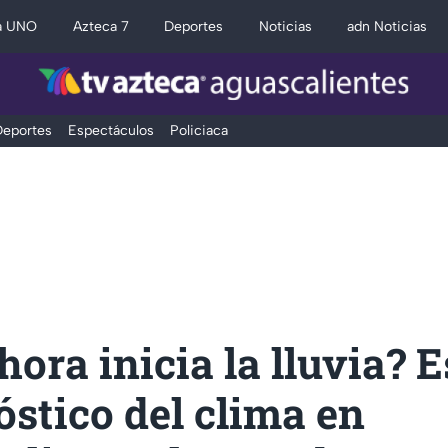
a UNO
Azteca 7
Deportes
Noticias
adn Noticias
eportes
Espectáculos
Policiaca
hora inicia la lluvia? E
óstico del clima en