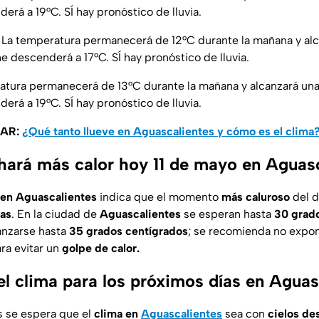
erá a 19°C. SÍ hay pronóstico de lluvia.
La temperatura permanecerá de 12°C durante la mañana y al
e descenderá a 17°C. SÍ hay pronóstico de lluvia.
ratura permanecerá de 13°C durante la mañana y alcanzará un
erá a 19°C. SÍ hay pronóstico de lluvia.
SAR:
¿Qué tanto llueve en Aguascalientes y cómo es el clima
hará más calor hoy 11 de mayo en Aguas
 en Aguascalientes
indica que el momento
más caluroso
del d
ras
. En la ciudad de
Aguascalientes
se esperan hasta
30 grad
anzarse hasta
35 grados centígrados
; se recomienda no expo
ra evitar un
golpe de calor.
el clima para los próximos días en Aguas
s se espera que el
clima en
Aguascalientes
sea con
cielos de