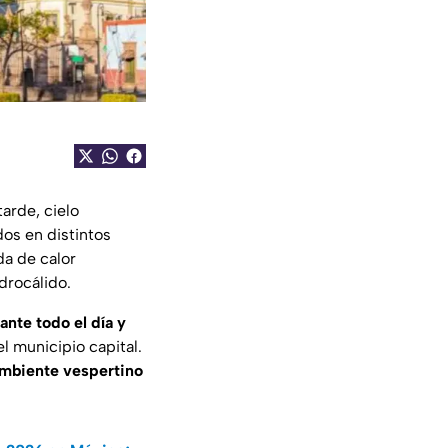
tarde, cielo
os en distintos
da de calor
drocálido.
ante todo el día y
l municipio capital.
mbiente vespertino