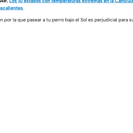
SAR:
Los 10 estados con temperaturas extremas en la Canícul
ascalientes
n por la que pasear a tu perro bajo el Sol es perjudicial para s