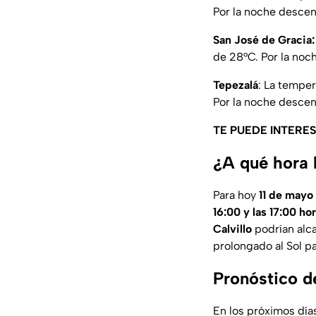
Por la noche descend
San José de Gracia:
de 28°C. Por la noch
Tepezalá
: La tempe
Por la noche descend
TE PUEDE INTERE
¿A qué hora 
Para hoy
11 de mayo
16:00 y las 17:00 ho
Calvillo
podrían alc
prolongado al Sol pa
Pronóstico d
En los próximos día