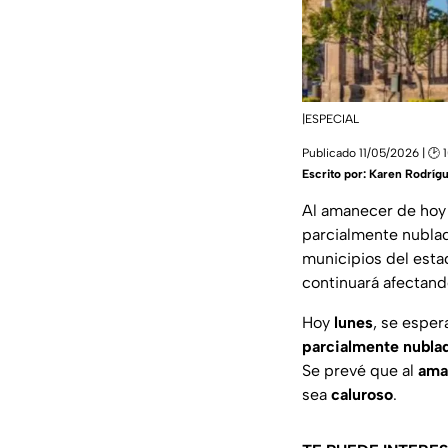
|ESPECIAL
Publicado 11/05/2026 | 🕑 
Escrito por:
Karen Rodríg
Al amanecer de ho
parcialmente nublad
municipios del esta
continuará afectando
Hoy
lunes
, se esper
parcialmente nublad
Se prevé que al
ama
sea
caluroso
.