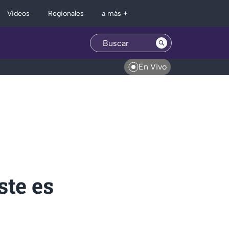
Regionales
Videos
a más +
En Vivo
ste es