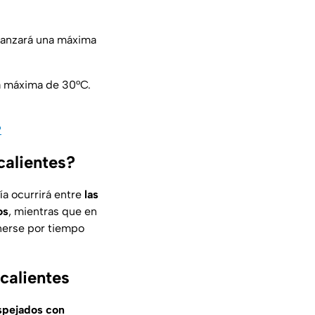
canzará una máxima
a máxima de 30°C.
?
calientes?
ía ocurrirá entre
las
os
, mientras que en
nerse por tiempo
calientes
spejados con