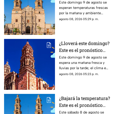
clima en
Este domingo 9 de agosto se
esperan temperaturas frescas
Aguascalientes HOY
por la mañana y ambiente
domingo 9 de agosto
cálido por la tarde; el clima en
agosto 08, 2026 05:29 p. m.
Aguascalientes mantiene baja
probabilidad de lluvia
¿Lloverá este domingo?
Este es el pronóstico
del clima en Zacatecas
Este domingo 9 de agosto se
espera una mañana fresca y
HOY domingo 9 de
lluvias por la tarde; el clima en
agosto
Zacatecas hoy tendrá hasta 25
agosto 08, 2026 05:23 p. m.
grados en la capital
¿Bajará la temperatura?
Este es el pronóstico
del clima en
Este sábado 8 de agosto se