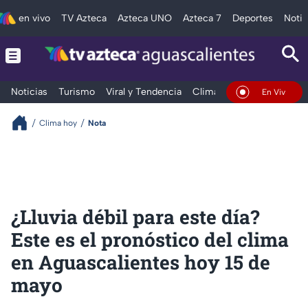
en vivo
TV Azteca
Azteca UNO
Azteca 7
Deportes
Notic
Noticias
Turismo
Viral y Tendencia
Clima
Deportes
Espec
En Vivo
Clima hoy
Nota
¿Lluvia débil para este día?
Este es el pronóstico del clima
en Aguascalientes hoy 15 de
mayo