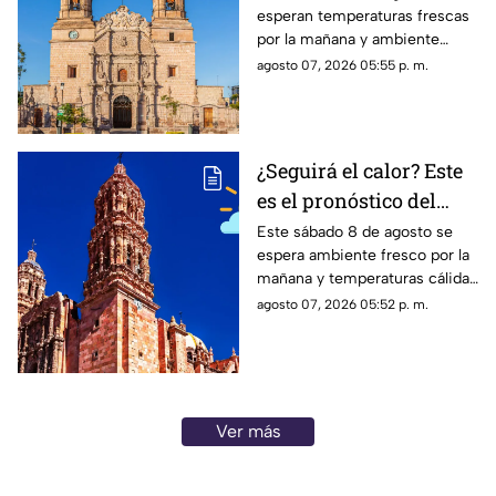
esperan temperaturas frescas
Aguascalientes HOY
por la mañana y ambiente
sábado 8 de agosto
cálido por la tarde; el clima en
agosto 07, 2026 05:55 p. m.
Aguascalientes mantiene
probabilidad de lluvias
¿Seguirá el calor? Este
es el pronóstico del
clima en Zacatecas
Este sábado 8 de agosto se
espera ambiente fresco por la
HOY sábado 8 de agosto
mañana y temperaturas cálidas
por la tarde; el clima en
agosto 07, 2026 05:52 p. m.
Zacatecas hoy no prevé lluvias
en la capital
Ver más