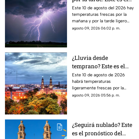
pronóstico del clima en
Este 10 de agosto del 2026 hay
temperaturas frescas por la
Zacatecas HOY lunes 10
mañana y por la tarde ligero
de agosto
calor; el clima de hoy en
agosto 09, 2026 06:02 p. m.
Zacatecas SÍ tiene pronóstico
de lluvias
¿Lluvia desde
temprano? Este es el
pronóstico del clima en
Este 10 de agosto de 2026
habrá temperaturas
Aguascalientes hoy 10
ligeramente frescas por la
de agosto
mañana y calor en el día; el
agosto 09, 2026 05:56 p. m.
clima de hoy en
Aguascalientes SÍ tiene
pronóstico de lluvia
¿Seguirá nublado? Este
es el pronóstico del