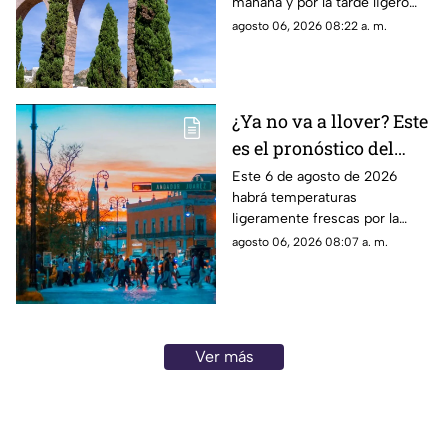
mañana y por la tarde ligero
de agosto
calor; el clima de hoy en
agosto 06, 2026 08:22 a. m.
Zacatecas NO tiene pronóstico
de lluvias
¿Ya no va a llover? Este
es el pronóstico del
clima en
Este 6 de agosto de 2026
habrá temperaturas
Aguascalientes hoy 6
ligeramente frescas por la
de agosto
mañana y calor en el día; el
agosto 06, 2026 08:07 a. m.
clima de hoy en
Aguascalientes SÍ tiene
pronóstico de lluvia
Ver más