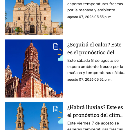
esperan temperaturas frescas
Aguascalientes HOY
por la mañana y ambiente
sábado 8 de agosto
cálido por la tarde; el clima en
agosto 07, 2026 05:55 p. m.
Aguascalientes mantiene
probabilidad de lluvias
¿Seguirá el calor? Este
es el pronóstico del
clima en Zacatecas
Este sábado 8 de agosto se
espera ambiente fresco por la
HOY sábado 8 de agosto
mañana y temperaturas cálidas
por la tarde; el clima en
agosto 07, 2026 05:52 p. m.
Zacatecas hoy no prevé lluvias
en la capital
¿Habrá lluvias? Este es
el pronóstico del clima
en Aguascalientes HOY
Este viernes 7 de agosto se
esperan temperaturas frescas