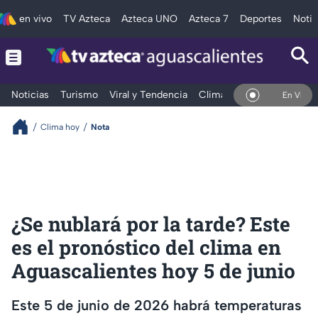
en vivo
TV Azteca
Azteca UNO
Azteca 7
Deportes
Notic
Noticias
Turismo
Viral y Tendencia
Clima
Deportes
Espec
En Vivo
Clima hoy
Nota
¿Se nublará por la tarde? Este
es el pronóstico del clima en
Aguascalientes hoy 5 de junio
Este 5 de junio de 2026 habrá temperaturas