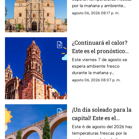
viernes 7 de agosto
por la mañana y ambiente
templado a cálido por la tarde;
agosto 06, 2026 08:17 p. m.
el clima en Aguascalientes
mantiene pronóstico de lluvias
¿Continuará el calor?
Este es el pronóstico
del clima en Zacatecas
Este viernes 7 de agosto se
espera ambiente fresco
HOY viernes 7 de
durante la mañana y
agosto
temperaturas cálidas por la
agosto 06, 2026 08:07 p. m.
tarde; el clima en Zacatecas
hoy no prevé lluvias en la
capital
¡Un día soleado para la
capital! Este es el
pronóstico del clima en
Este 6 de agosto del 2026 hay
temperaturas frescas por la
Zacatecas HOY jueves 6