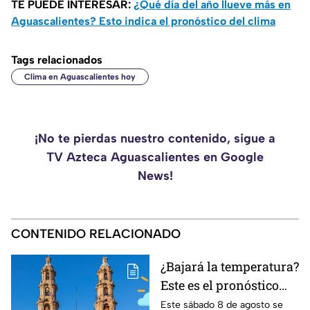
TE PUEDE INTERESAR:
¿Qué día del año llueve más en
Aguascalientes? Esto indica el pronóstico del clima
Tags relacionados
Clima en Aguascalientes hoy
¡No te pierdas nuestro contenido, sigue a
TV Azteca Aguascalientes en Google
News!
CONTENIDO RELACIONADO
¿Bajará la temperatura?
Este es el pronóstico
del clima en
Este sábado 8 de agosto se