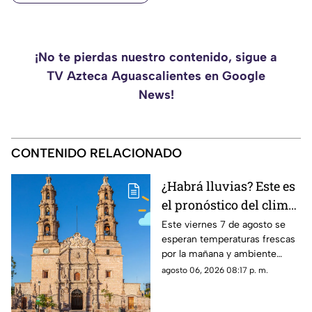
¡No te pierdas nuestro contenido, sigue a
TV Azteca Aguascalientes en Google
News!
CONTENIDO RELACIONADO
¿Habrá lluvias? Este es
el pronóstico del clima
en Aguascalientes HOY
Este viernes 7 de agosto se
esperan temperaturas frescas
viernes 7 de agosto
por la mañana y ambiente
templado a cálido por la tarde;
agosto 06, 2026 08:17 p. m.
el clima en Aguascalientes
mantiene pronóstico de lluvias