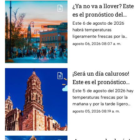
¿Ya no va a llover? Este
es el pronóstico del
clima en
Este 6 de agosto de 2026
habrá temperaturas
Aguascalientes hoy 6
ligeramente frescas por la
de agosto
mañana y calor en el día; el
agosto 06, 2026 08:07 a. m.
clima de hoy en
Aguascalientes SÍ tiene
pronóstico de lluvia
¡Será un día caluroso!
Este es el pronóstico
del clima en Zacatecas
Este 5 de agosto del 2026 hay
temperaturas frescas por la
HOY miércoles 5 de
mañana y por la tarde ligero
agosto
calor; el clima de hoy en
agosto 05, 2026 08:19 a. m.
Zacatecas NO tiene pronóstico
de lluvias