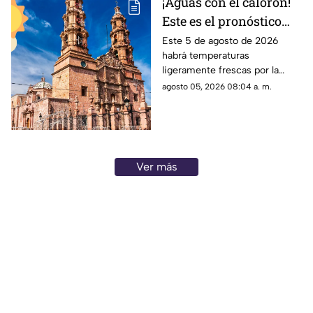
¡Aguas con el calorón!
Este es el pronóstico
del clima en
Este 5 de agosto de 2026
habrá temperaturas
Aguascalientes hoy 4
ligeramente frescas por la
de agosto
mañana y calor en el día; el
agosto 05, 2026 08:04 a. m.
clima de hoy en
Aguascalientes NO tiene
pronóstico de lluvia
Ver más