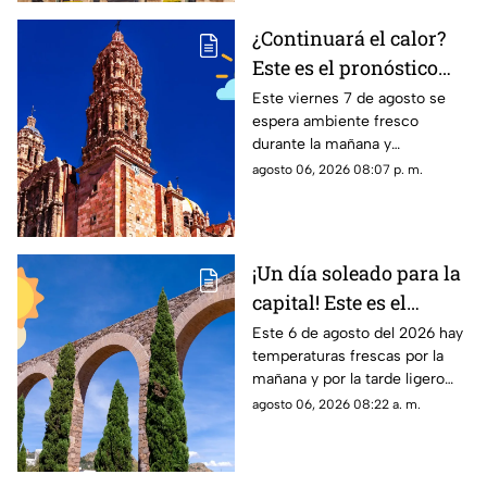
¿Continuará el calor?
Este es el pronóstico
del clima en Zacatecas
Este viernes 7 de agosto se
espera ambiente fresco
HOY viernes 7 de
durante la mañana y
agosto
temperaturas cálidas por la
agosto 06, 2026 08:07 p. m.
tarde; el clima en Zacatecas
hoy no prevé lluvias en la
capital
¡Un día soleado para la
capital! Este es el
pronóstico del clima en
Este 6 de agosto del 2026 hay
temperaturas frescas por la
Zacatecas HOY jueves 6
mañana y por la tarde ligero
de agosto
calor; el clima de hoy en
agosto 06, 2026 08:22 a. m.
Zacatecas NO tiene pronóstico
de lluvias