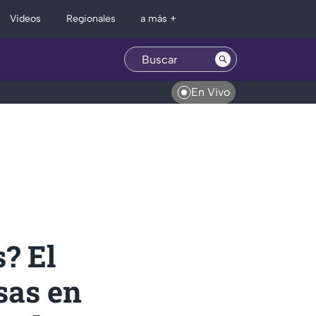
Regionales
Videos
a más +
En Vivo
s? El
sas en