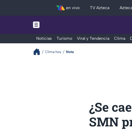
en vivo
TV Azteca
Aztec
Noticias
Turismo
Viral y Tendencia
Clima
D
Clima hoy
Nota
¿Se cae
SMN pr