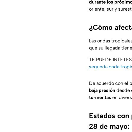
durante los próximo
oriente, sur y surest
¿Cómo afecta
Las ondas tropicale
que
su
llegada
tien
TE PUEDE INTETE
segunda onda tropi
De acuerdo con el p
baja presión
desde e
tormentas
en divers
Estados con p
28 de mayo: