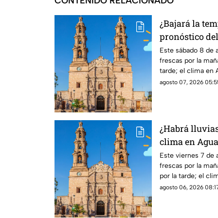
CONTENIDO RELACIONADO
¿Bajará la tem
pronóstico de
HOY sábado 8 
Este sábado 8 de 
frescas por la mañ
tarde; el clima en
probabilidad de llu
agosto 07, 2026 05:5
¿Habrá lluvias
clima en Agua
de agosto
Este viernes 7 de
frescas por la mañ
por la tarde; el c
pronóstico de lluvi
agosto 06, 2026 08:17