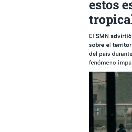
estos e
tropica
El SMN advirtió
sobre el territ
del país durant
fenómeno impac