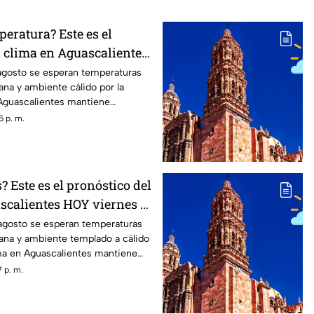
peratura? Este es el
l clima en Aguascalientes
de agosto
agosto se esperan temperaturas
ana y ambiente cálido por la
 Aguascalientes mantiene
vias
5 p. m.
? Este es el pronóstico del
scalientes HOY viernes 7
 agosto se esperan temperaturas
ana y ambiente templado a cálido
lima en Aguascalientes mantiene
as
 p. m.