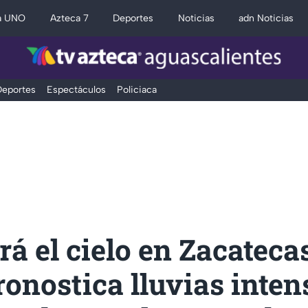
a UNO
Azteca 7
Deportes
Noticias
adn Noticias
eportes
Espectáculos
Policiaca
rá el cielo en Zacateca
onostica lluvias inten