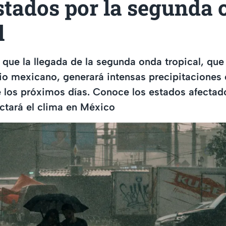
stados por la segunda
l
 que la llegada de la segunda onda tropical, que
orio mexicano, generará intensas precipitaciones 
e los próximos días. Conoce los estados afecta
tará el clima en México