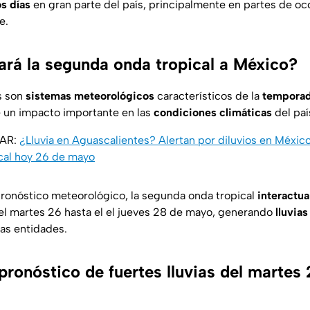
s días
en gran parte del país, principalmente en partes de oc
e.
rá la segunda onda tropical a México?
s son
sistemas meteorológicos
característicos de la
temporad
e un impacto importante en las
condiciones climáticas
del paí
SAR:
¿Lluvia en Aguascalientes? Alertan por diluvios en México 
cal hoy 26 de mayo
ronóstico meteorológico, la segunda onda tropical
interactua
l martes 26 hasta el el jueves 28 de mayo, generando
lluvias
as entidades.
ronóstico de fuertes lluvias del martes 