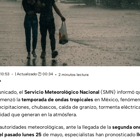
 10:53
| Actualizado 🕑 00:34
2 minutos lectura
o
unicado, el
Servicio Meteorológico Nacional
(SMN) informó qu
omenzó la
temporada de ondas tropicales
en México, fenómen
ecipitaciones, chubascos, caída de granizo, tormenta eléctric
lidad que generan en la atmósfera.
autoridades meteorológicas, ante la llegada de la
segunda ond
el pasado lunes 25
de mayo, especialistas han pronosticado
l