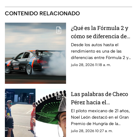
CONTENIDO RELACIONADO
¿Qué es la Fórmula 2 y
cómo se diferencia de
la F1? Esto es lo que
Desde los autos hasta el
rendimiento es una de las
debes saber sobre el
diferencias entre Fórmula 2 y
Gran Premio de
la F1; aquí te contamos más
julio 28, 2026 11:18 a. m.
Hungría 2026
sobre las categorías del
automovilismo
Las palabras de Checo
Pérez hacia el
mexicano Noel León
El piloto mexicano de 21 años,
Noel León destacó en el Gran
tras el triunfo en el
Premio de Hungría de la
Gran Premio de
Fórmula 2 y Checo Pérez le
julio 28, 2026 10:27 a. m.
Hungría
dedicó unas palabras tras el