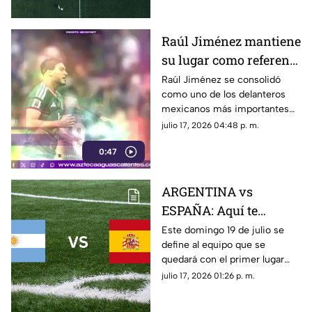
domingo 19 de julio
por TV Azteca. Aquí te
contamos todos los detalles.
Raúl Jiménez mantiene
su lugar como referente
del futbol mexicano
Raúl Jiménez se consolidó
como uno de los delanteros
mexicanos más importantes
tras destacar en Europa,
julio 17, 2026 04:48 p. m.
superar una grave lesión y
0:47
mantenerse como figura de la
Selección Mexicana
ARGENTINA vs
ESPAÑA: Aquí te
decimos donde ver en
Este domingo 19 de julio se
define al equipo que se
vivo y gratis la final de
quedará con el primer lugar
la Copa Mundial de la
entre Argentina y España.
julio 17, 2026 01:26 p. m.
FIFA 2026™ este
Conoce dónde ver GRATIS y
domingo 19 de julio
EN VIVO el partido por TV