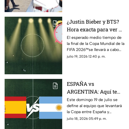
triunfo
¿Justin Bieber y BTS?
Hora exacta para ver el
medio tiempo en la
El esperado medio tiempo de
la final de la Copa Mundial de la
final de la Copa
FIFA 2026™️se llevará a cabo
Mundial de la FIFA
hoy 19 de julio; aquí te
julio 19, 2026 12:40 p. m.
2026™️ en México
decimos a qué hora ver la
presentación musical
ESPAÑA vs
ARGENTINA: Aquí te
decimos donde ver en
Este domingo 19 de julio se
define al equipo que levantará
vivo y gratis la FINAL
la Copa entre España y
de la Copa Mundial de
Argentina. Conoce dónde ver
julio 18, 2026 05:49 p. m.
la FIFA 2026™ este
GRATIS y EN VIVO el partido