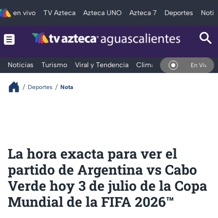
en vivo
TV Azteca
Azteca UNO
Azteca 7
Deportes
Notic
Noticias
Turismo
Viral y Tendencia
Clima
Deportes
Espec
En Vivo
Deportes
Nota
La hora exacta para ver el
partido de Argentina vs Cabo
Verde hoy 3 de julio de la Copa
Mundial de la FIFA 2026™