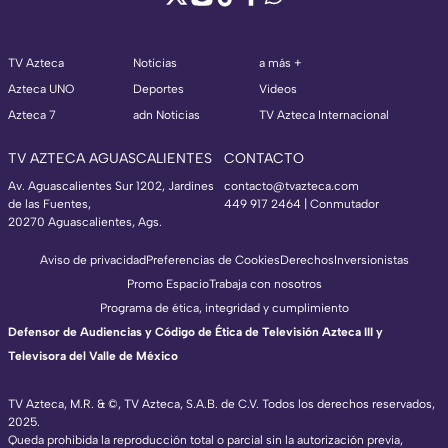
TV Azteca
Noticias
a más +
Azteca UNO
Deportes
Videos
Azteca 7
adn Noticias
TV Azteca Internacional
TV AZTECA AGUASCALIENTES
CONTACTO
Av. Aguascalientes Sur 1202, Jardines
contacto@tvazteca.com
de las Fuentes,
449 917 2464 | Conmutador
20270 Aguascalientes, Ags.
Aviso de privacidad
Preferencias de Cookies
Derechos
Inversionistas
Promo Espacio
Trabaja con nosotros
Programa de ética, integridad y cumplimiento
Defensor de Audiencias y Código de Ética de Televisión Azteca III y
Televisora del Valle de México
TV Azteca, M.R. & ©, TV Azteca, S.A.B. de C.V. Todos los derechos reservados,
2025.
Queda prohibida la reproducción total o parcial sin la autorización previa,