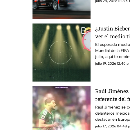
automovilismo
julio 28, 2026 11:18 a.
¿Justin Biebe
ver el medio t
Copa Mundial 
El esperado medio 
Mundial de la FIFA
México
julio; aquí te dec
musical
julio 19, 2026 12:40 p.
Raúl Jiménez 
referente del 
Raúl Jiménez se c
delanteros mexica
destacar en Europa
mantenerse como f
julio 17, 2026 04:48 p