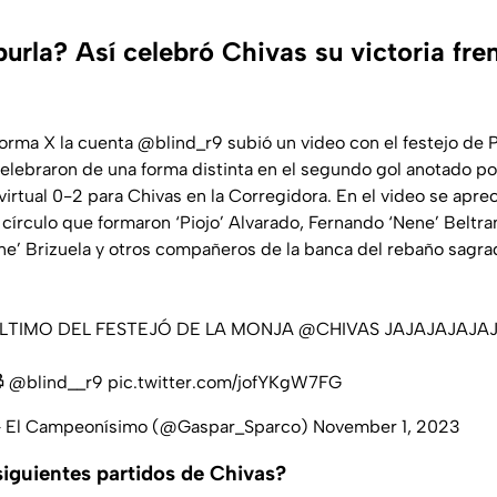
urla? Así celebró Chivas su victoria fre
aforma X la cuenta @blind_r9 subió un video con el festejo d
lebraron de una forma distinta en el segundo gol anotado por
virtual 0-2 para Chivas en la Corregidora. En el video se aprec
 círculo que formaron ‘Piojo’ Alvarado, Fernando ‘Nene’ Beltran
one’ Brizuela y otros compañeros de la banca del rebaño sagra
LTIMO DEL FESTEJÓ DE LA MONJA
@CHIVAS
JAJAJAJAJA

@blind__r9
pic.twitter.com/jofYKgW7FG
 El Campeonísimo (@Gaspar_Sparco)
November 1, 2023
siguientes partidos de Chivas?