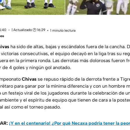
15:40
| Actualizado 🕑 16:29
1 minuto lectura
bos
ivas
ha sido de altas, bajas y escándalos fuera de la cancha. 
victorias consecutivas, el equipo decayó en la liga tras su re
ra en la primera ronda. Las derrotas más dolorosas fueron fr
 de 4 goles y ningún gol anotado.
campeonato
Chivas
se repuso rápido de la derrota frente a Tigre
étaro para ganar por la mínima diferencia y con un hombre m
 un festejo viral de los jugadores durante la celebración de un
mbiente y el espíritu de equipo que tienen de cara a la pos
inal así como el torneo pasado.
SAR:
¡Y en el centenario! ¿Por qué Necaxa podría tener la pe