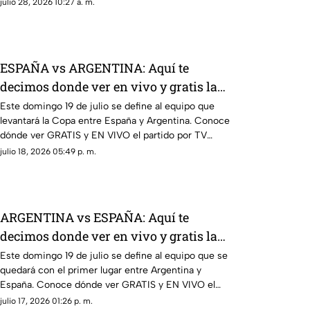
julio 28, 2026 10:27 a. m.
ESPAÑA vs ARGENTINA: Aquí te
decimos donde ver en vivo y gratis la
FINAL de la Copa Mundial de la FIFA
Este domingo 19 de julio se define al equipo que
levantará la Copa entre España y Argentina. Conoce
2026™ este domingo 19 de julio
dónde ver GRATIS y EN VIVO el partido por TV
Azteca. Aquí te contamos todos los detalles.
julio 18, 2026 05:49 p. m.
ARGENTINA vs ESPAÑA: Aquí te
decimos donde ver en vivo y gratis la
final de la Copa Mundial de la FIFA
Este domingo 19 de julio se define al equipo que se
quedará con el primer lugar entre Argentina y
2026™ este domingo 19 de julio
España. Conoce dónde ver GRATIS y EN VIVO el
partido por TV Azteca. Aquí te contamos todos los
julio 17, 2026 01:26 p. m.