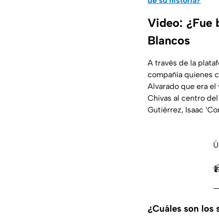
de su historia?
Video: ¿Fue b
Blancos
A través de la plat
compañía quienes ce
Alvarado que era el 
Chivas al centro del
Gutiérrez, Isaac ‘C
Ú

—
¿Cuáles son los 