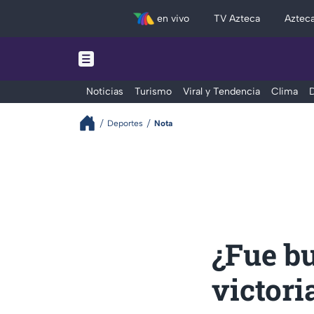
en vivo
TV Azteca
Aztec
Noticias
Turismo
Viral y Tendencia
Clima
D
Deportes
Nota
¿Fue bu
victori