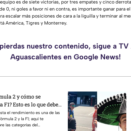
 equipo es de siete victorias, por tres empates y cinco derrot
de 0, ni goles a favor ni en contra, es importante ganar para e
ra escalar más posiciones de cara a la liguilla y terminar al me
stá América, Tigres y Monterrey.
 pierdas nuestro contenido, sigue a TV
Aguascalientes en Google News!
rmula 2 y cómo se
a F1? Esto es lo que debes
l Gran Premio de Hungría
sta el rendimiento es una de las
órmula 2 y la F1; aquí te
e las categorías del