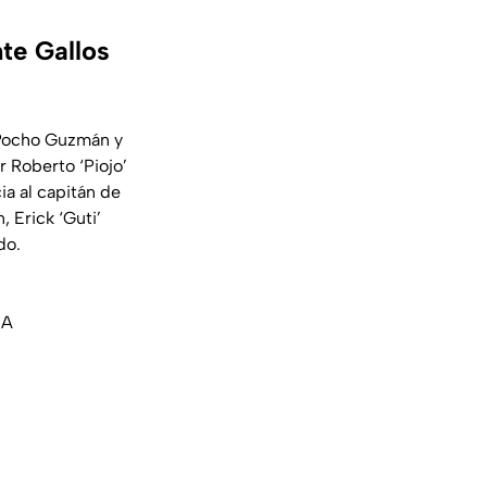
nte Gallos
e Pocho Guzmán y
 Roberto ‘Piojo’
ia al capitán de
, Erick ‘Guti’
do.
JA