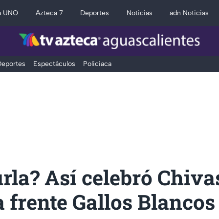
a UNO
Azteca 7
Deportes
Noticias
adn Noticias
eportes
Espectáculos
Policiaca
rla? Así celebró Chiva
a frente Gallos Blancos