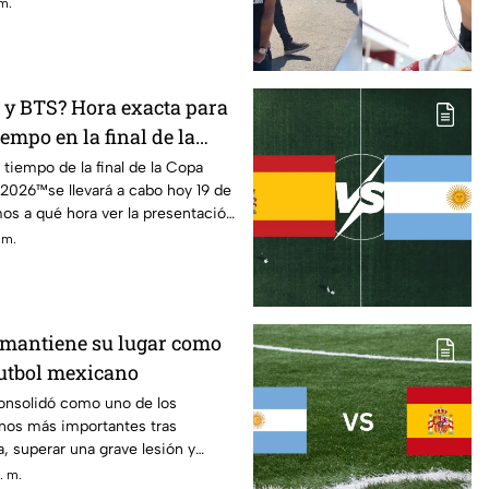
 m.
r y BTS? Hora exacta para
iempo en la final de la
de la FIFA 2026™️ en
tiempo de la final de la Copa
 2026™️se llevará a cabo hoy 19 de
imos a qué hora ver la presentación
 m.
mantiene su lugar como
futbol mexicano
onsolidó como uno de los
nos más importantes tras
, superar una grave lesión y
igura de la Selección Mexicana
. m.