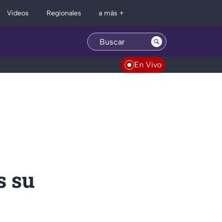
Regionales
Videos
a más +
En Vivo
s su