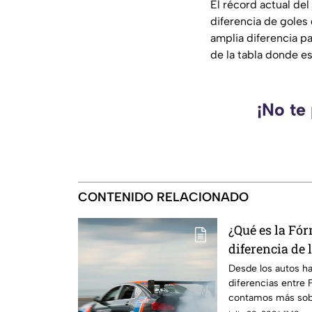
El récord actual del
diferencia de goles 
amplia diferencia pa
de la tabla donde e
¡No te
CONTENIDO RELACIONADO
¿Qué es la Fó
diferencia de l
saber sobre e
Desde los autos ha
diferencias entre F
2026
contamos más sobr