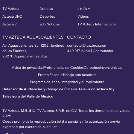
TV Azteca
Noticias
a más +
Azteca UNO
Deportes
Videos
Azteca 7
adn Noticias
TV Azteca Internacional
TV AZTECA AGUASCALIENTES
CONTACTO
Av. Aguascalientes Sur 1202, Jardines
contacto@tvazteca.com
de las Fuentes,
449 917 2464 | Conmutador
20270 Aguascalientes, Ags.
Aviso de privacidad
Preferencias de Cookies
Derechos
Inversionistas
Promo Espacio
Trabaja con nosotros
Programa de ética, integridad y cumplimiento
Defensor de Audiencias y Código de Ética de Televisión Azteca III y
Televisora del Valle de México
TV Azteca, M.R. & ©, TV Azteca, S.A.B. de C.V. Todos los derechos reservados,
2025.
Queda prohibida la reproducción total o parcial sin la autorización previa,
expresa y por escrito de su titular.