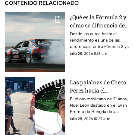
CONTENIDO RELACIONADO
¿Qué es la Fórmula 2 y
cómo se diferencia de
la F1? Esto es lo que
Desde los autos hasta el
rendimiento es una de las
debes saber sobre el
diferencias entre Fórmula 2 y
Gran Premio de
la F1; aquí te contamos más
julio 28, 2026 11:18 a. m.
Hungría 2026
sobre las categorías del
automovilismo
Las palabras de Checo
Pérez hacia el
mexicano Noel León
El piloto mexicano de 21 años,
Noel León destacó en el Gran
tras el triunfo en el
Premio de Hungría de la
Gran Premio de
Fórmula 2 y Checo Pérez le
julio 28, 2026 10:27 a. m.
Hungría
dedicó unas palabras tras el
triunfo