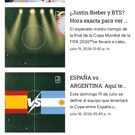
¿Justin Bieber y BTS?
Hora exacta para ver el
medio tiempo en la
El esperado medio tiempo de
la final de la Copa Mundial de la
final de la Copa
FIFA 2026™️se llevará a cabo
Mundial de la FIFA
hoy 19 de julio; aquí te
julio 19, 2026 12:40 p. m.
2026™️ en México
decimos a qué hora ver la
presentación musical
ESPAÑA vs
ARGENTINA: Aquí te
decimos donde ver en
Este domingo 19 de julio se
define al equipo que levantará
vivo y gratis la FINAL
la Copa entre España y
de la Copa Mundial de
Argentina. Conoce dónde ver
julio 18, 2026 05:49 p. m.
la FIFA 2026™ este
GRATIS y EN VIVO el partido
domingo 19 de julio
por TV Azteca. Aquí te
contamos todos los detalles.