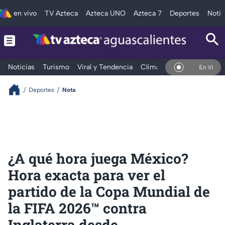
en vivo
TV Azteca
Azteca UNO
Azteca 7
Deportes
Notic
Noticias
Turismo
Viral y Tendencia
Clima
Deportes
Espec
En Vivo
Deportes
Nota
¿A qué hora juega México?
Hora exacta para ver el
partido de la Copa Mundial de
la FIFA 2026™ contra
Inglaterra desde