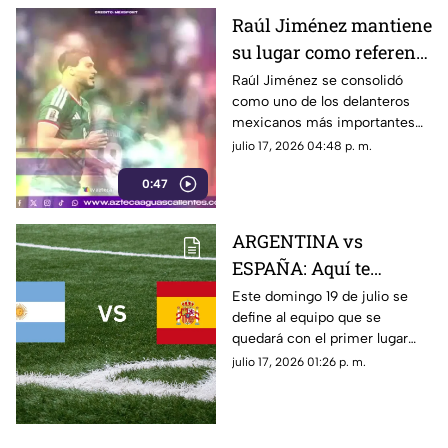
Raúl Jiménez mantiene
su lugar como referente
del futbol mexicano
Raúl Jiménez se consolidó
como uno de los delanteros
mexicanos más importantes
tras destacar en Europa,
julio 17, 2026 04:48 p. m.
superar una grave lesión y
0:47
mantenerse como figura de la
Selección Mexicana
ARGENTINA vs
ESPAÑA: Aquí te
decimos donde ver en
Este domingo 19 de julio se
define al equipo que se
vivo y gratis la final de
quedará con el primer lugar
la Copa Mundial de la
entre Argentina y España.
julio 17, 2026 01:26 p. m.
FIFA 2026™ este
Conoce dónde ver GRATIS y
domingo 19 de julio
EN VIVO el partido por TV
Azteca. Aquí te contamos
todos los detalles.