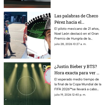
automovilismo
Las palabras de Checo
Pérez hacia el
mexicano Noel León
El piloto mexicano de 21 años,
Noel León destacó en el Gran
tras el triunfo en el
Premio de Hungría de la
Gran Premio de
Fórmula 2 y Checo Pérez le
julio 28, 2026 10:27 a. m.
Hungría
dedicó unas palabras tras el
triunfo
¿Justin Bieber y BTS?
Hora exacta para ver el
medio tiempo en la
El esperado medio tiempo de
la final de la Copa Mundial de la
final de la Copa
FIFA 2026™️se llevará a cabo
Mundial de la FIFA
hoy 19 de julio; aquí te
julio 19, 2026 12:40 p. m.
2026™️ en México
decimos a qué hora ver la
presentación musical