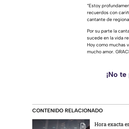
“Estoy profundamen
recuerdos con cariñ
cantante de region
Por su parte la can
sucede en la vida re
Hoy como muchas ve
mucho amor. GRACIA
¡No te
CONTENIDO RELACIONADO
Hora exacta en