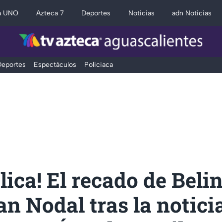
a UNO
Azteca 7
Deportes
Noticias
adn Noticias
eportes
Espectáculos
Policiaca
élica! El recado de Beli
an Nodal tras la notici