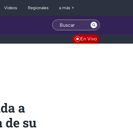
Regionales
Videos
a más +
En Vivo
nda a
a de su