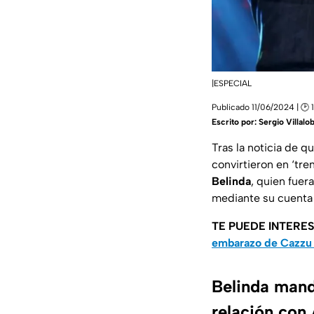
|ESPECIAL
Publicado 11/06/2024 | 🕑 
Escrito por:
Sergio Villalo
Tras la noticia de q
convirtieron en ‘tre
Belinda
, quien fuer
mediante su cuenta 
TE PUEDE INTERE
embarazo de Cazzu
Belinda manda
relación con