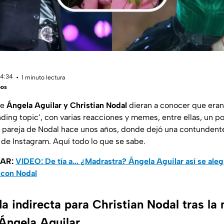
14:34
1 minuto lectura
bos
ue
Ángela Aguilar y Christian Nodal
dieran a conocer que eran 
nding topic’, con varias reacciones y memes, entre ellas, un p
a pareja de Nodal hace unos años, donde dejó una contundente
de Instagram. Aquí todo lo que se sabe.
SAR:
VIDEO: De tía a... ¿Madrastra? Ángela Aguilar así se aleg
 con Nodal
 indirecta para Christian Nodal tras la 
 Ángela Aguilar