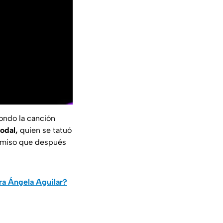
ondo la canción
odal,
quien se tatuó
romiso que después
ra Ángela Aguilar?