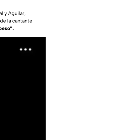
l y Aguilar,
nde la cantante
 peso”.