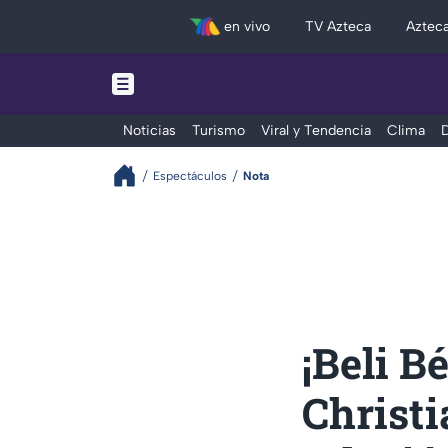
en vivo
TV Azteca
Aztec
Noticias
Turismo
Viral y Tendencia
Clima
D
Espectáculos
Nota
¡Beli B
Christi