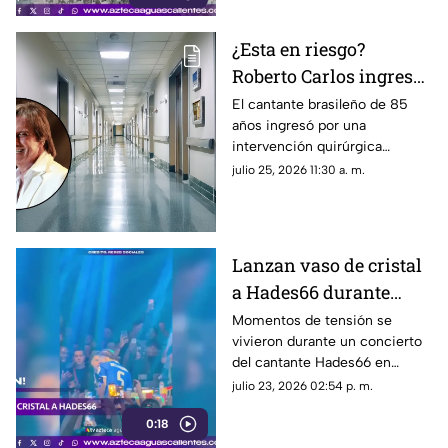
¿Esta en riesgo?
Roberto Carlos ingresa
a un hospital; esto
El cantante brasileño de 85
años ingresó por una
sabemos sobre su
intervención quirúrgica
estado de salud
programada; te contamos los
julio 25, 2026 11:30 a. m.
detalles
Lanzan vaso de cristal
a Hades66 durante
concierto; terminó con
Momentos de tensión se
vivieron durante un concierto
heridas en el rostro
del cantante Hades66 en
Mallorca, España, luego de que
julio 23, 2026 02:54 p. m.
un espectador le arrojara un
0:18
vaso de cristal que impactó
directamente en su rostro