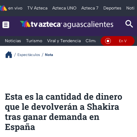
en vivo
TV Azteca
Azteca UNO
Azteca 7
Deportes
Notic
Noticias
Turismo
Viral y Tendencia
Clima
Deportes
Espec
En Vivo
Espectáculos
Nota
Esta es la cantidad de dinero
que le devolverán a Shakira
tras ganar demanda en
España