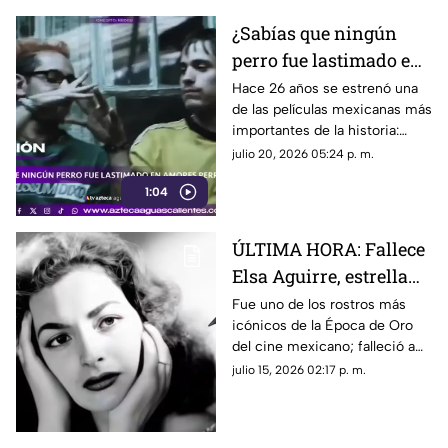
¿Sabías que ningún
perro fue lastimado en
la película Amores
Hace 26 años se estrenó una
de las películas mexicanas más
Perros?
importantes de la historia:
Amores Perros
julio 20, 2026 05:24 p. m.
1:04
ÚLTIMA HORA: Fallece
Elsa Aguirre, estrella
del Cine de Oro
Fue uno de los rostros más
icónicos de la Época de Oro
mexicano; esto
del cine mexicano; falleció a
sabemos
los 95 años
julio 15, 2026 02:17 p. m.