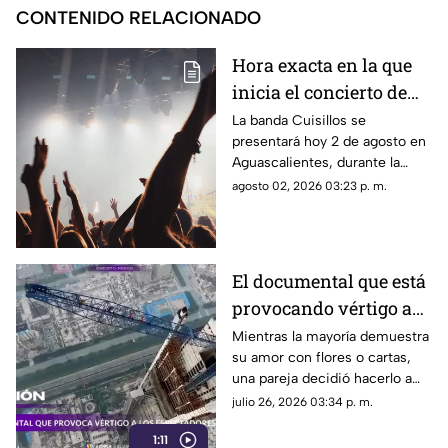
CONTENIDO RELACIONADO
Hora exacta en la que
inicia el concierto de
Cuisillos en
La banda Cuisillos se
presentará hoy 2 de agosto en
Aguascalientes hoy 2
Aguascalientes, durante la
de agosto
feria en Jesús María; te
agosto 02, 2026 03:23 p. m.
contamos a qué hora inicia el
concierto
El documental que está
provocando vértigo a
los espectadores
Mientras la mayoría demuestra
su amor con flores o cartas,
una pareja decidió hacerlo a
cientos de metros de altura,
julio 26, 2026 03:34 p. m.
sin arnés y desafiando a la
1:11
muerte