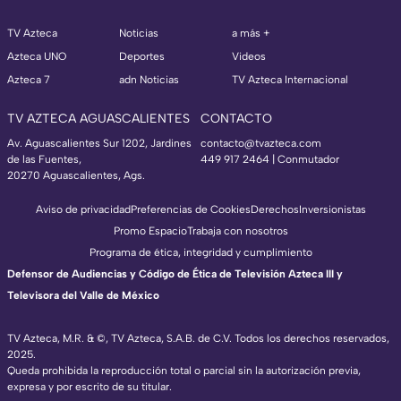
TV Azteca
Noticias
a más +
Azteca UNO
Deportes
Videos
Azteca 7
adn Noticias
TV Azteca Internacional
TV AZTECA AGUASCALIENTES
CONTACTO
Av. Aguascalientes Sur 1202, Jardines
contacto@tvazteca.com
de las Fuentes,
449 917 2464 | Conmutador
20270 Aguascalientes, Ags.
Aviso de privacidad
Preferencias de Cookies
Derechos
Inversionistas
Promo Espacio
Trabaja con nosotros
Programa de ética, integridad y cumplimiento
Defensor de Audiencias y Código de Ética de Televisión Azteca III y
Televisora del Valle de México
TV Azteca, M.R. & ©, TV Azteca, S.A.B. de C.V. Todos los derechos reservados,
2025.
Queda prohibida la reproducción total o parcial sin la autorización previa,
expresa y por escrito de su titular.