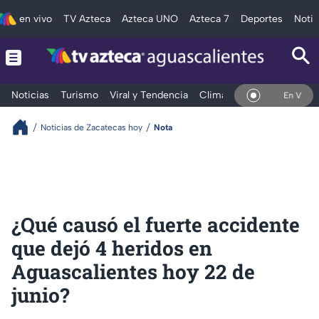
en vivo
TV Azteca
Azteca UNO
Azteca 7
Deportes
Notic
Noticias
Turismo
Viral y Tendencia
Clima
Deportes
Espec
En Vivo
Noticias de Zacatecas hoy
Nota
¿Qué causó el fuerte accidente
que dejó 4 heridos en
Aguascalientes hoy 22 de
junio?