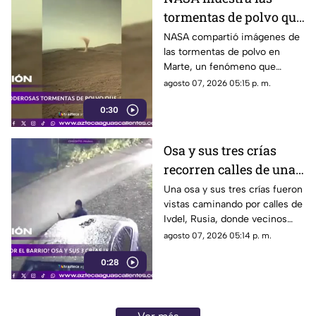
tormentas de polvo que
cubren Marte
NASA compartió imágenes de
las tormentas de polvo en
Marte, un fenómeno que
puede extenderse por miles de
agosto 07, 2026 05:15 p. m.
kilómetros y afectar las
0:30
misiones de exploración
Osa y sus tres crías
recorren calles de una
ciudad en Rusia
Una osa y sus tres crías fueron
vistas caminando por calles de
Ivdel, Rusia, donde vecinos
reportan un aumento en los
agosto 07, 2026 05:14 p. m.
avistamientos de estos
0:28
animales