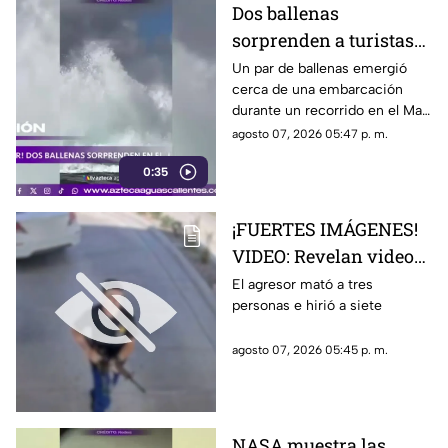
Dos ballenas
sorprenden a turistas
durante avistamiento
Un par de ballenas emergió
cerca de una embarcación
en el Mar de Cortés
durante un recorrido en el Mar
de Cortés. El avistamiento fue
agosto 07, 2026 05:47 p. m.
captado en video y sorprendió
0:35
a los visitantes.
¡FUERTES IMÁGENES!
VIDEO: Revelan videos
de seguridad del tiroteo
El agresor mató a tres
personas e hirió a siete
realizado en famosa
cadena de
agosto 07, 2026 05:45 p. m.
hamburguesas en
Estados Unidos
NASA muestra las