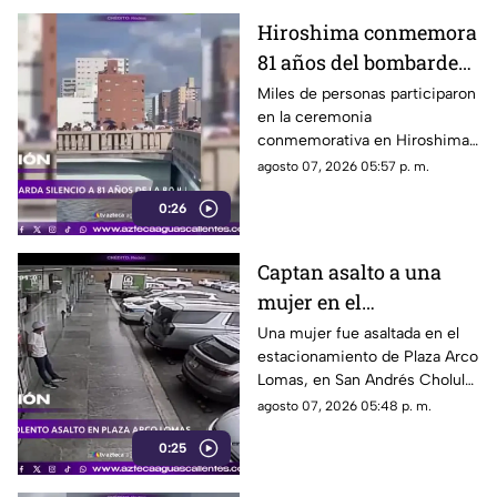
Hiroshima conmemora
81 años del bombardeo
atómico con un minuto
Miles de personas participaron
en la ceremonia
de silencio
conmemorativa en Hiroshima,
donde se recordó a las
agosto 07, 2026 05:57 p. m.
víctimas del bombardeo
0:26
atómico ocurrido en 1945
Captan asalto a una
mujer en el
estacionamiento de
Una mujer fue asaltada en el
estacionamiento de Plaza Arco
Plaza Arco Lomas
Lomas, en San Andrés Cholula.
El ataque quedó registrado por
agosto 07, 2026 05:48 p. m.
cámaras de seguridad
0:25