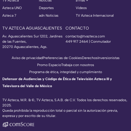
TV Azteca
Noticias
a más +
Azteca UNO
Deportes
Videos
Azteca 7
adn Noticias
TV Azteca Internacional
TV AZTECA AGUASCALIENTES
CONTACTO
Av. Aguascalientes Sur 1202, Jardines
contacto@tvazteca.com
de las Fuentes,
449 917 2464 | Conmutador
20270 Aguascalientes, Ags.
Aviso de privacidad
Preferencias de Cookies
Derechos
Inversionistas
Promo Espacio
Trabaja con nosotros
Programa de ética, integridad y cumplimiento
Defensor de Audiencias y Código de Ética de Televisión Azteca III y
Televisora del Valle de México
TV Azteca, M.R. & ©, TV Azteca, S.A.B. de C.V. Todos los derechos reservados,
2025.
Queda prohibida la reproducción total o parcial sin la autorización previa,
expresa y por escrito de su titular.