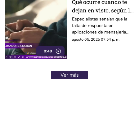
Qué ocurre cuando te
dejan en visto, según la
psicología
Especialistas señalan que la
falta de respuesta en
aplicaciones de mensajería
puede tener efectos
agosto 05, 2026 07:54 p. m.
emocionales y psicológicos
0:40
Ver más