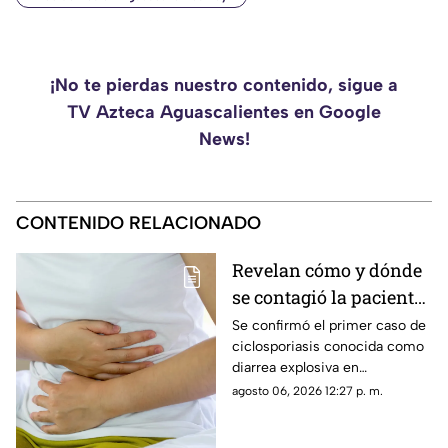
¡No te pierdas nuestro contenido, sigue a
TV Azteca Aguascalientes en Google
News!
CONTENIDO RELACIONADO
Revelan cómo y dónde
se contagió la paciente
de diarrea explosiva en
Se confirmó el primer caso de
ciclosporiasis conocida como
Aguascalientes
diarrea explosiva en
Aguascalientes; te contamos
agosto 06, 2026 12:27 p. m.
los detalles sobre cómo se
contagió