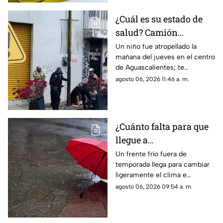
¿Cuál es su estado de
salud? Camión
atropella a niño de 11
Un niño fue atropellado la
mañana del jueves en el centro
años en Aguascalientes
de Aguascalientes; te
hoy 6 de agosto
contamos lo que se sabe del
agosto 06, 2026 11:46 a. m.
accidente hoy
¿Cuánto falta para que
llegue a
Aguascalientes? Frente
Un frente frío fuera de
temporada llega para cambiar
frío fuera de temporada
ligeramente el clima e
afectará en agosto 2026
incrementar las lluvias en
agosto 06, 2026 09:54 a. m.
Aguascalientes; te contamos
los detalles del pronóstico