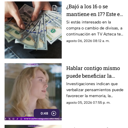
¿Bajó a los 16 o se
mantiene en 17? Este es
el precio del dólar en
Si estás interesado en la
compra o cambio de divisas, a
Aguascalientes hoy 6
continuación en TV Azteca te
de agosto de 2026
informamos cuál es el precio
agosto 06, 2026 08:12 a. m.
del dólar en Aguascalientes
hoy 6 de agosto
Hablar contigo mismo
puede beneficiar la
concentración y la
Investigaciones indican que
verbalizar pensamientos puede
memoria
favorecer la memoria, la
planificación y el manejo de
agosto 05, 2026 07:55 p. m.
situaciones estresantes
0:48