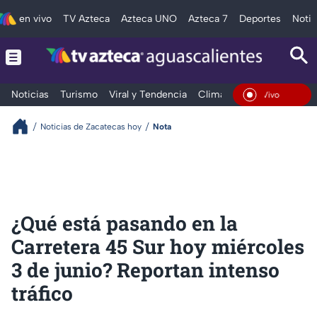
en vivo
TV Azteca
Azteca UNO
Azteca 7
Deportes
Notic
Noticias
Turismo
Viral y Tendencia
Clima
Deportes
Espec
En Vivo
Noticias de Zacatecas hoy
Nota
¿Qué está pasando en la
Carretera 45 Sur hoy miércoles
3 de junio? Reportan intenso
tráfico