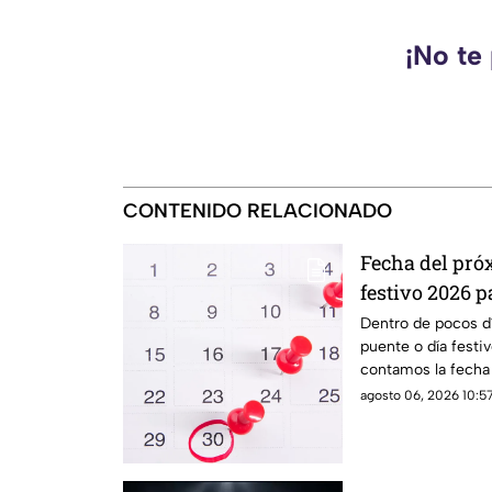
¡No te
CONTENIDO RELACIONADO
Fecha del pró
festivo 2026 p
estudiantes e
Dentro de pocos dí
puente o día festi
contamos la fecha 
estudiantes
agosto 06, 2026 10:57