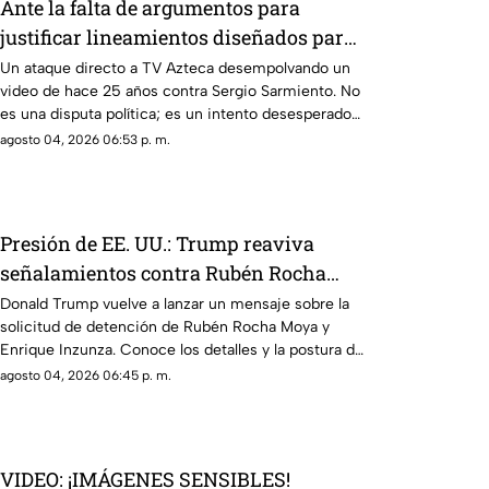
Ante la falta de argumentos para
justificar lineamientos diseñados para
censurar, el Gobierno recurrió a la
Un ataque directo a TV Azteca desempolvando un
video de hace 25 años contra Sergio Sarmiento. No
descalificación
es una disputa política; es un intento desesperado
por silenciar a la crítica
agosto 04, 2026 06:53 p. m.
Presión de EE. UU.: Trump reaviva
señalamientos contra Rubén Rocha
Moya y Enrique Inzunza
Donald Trump vuelve a lanzar un mensaje sobre la
solicitud de detención de Rubén Rocha Moya y
Enrique Inzunza. Conoce los detalles y la postura de
México
agosto 04, 2026 06:45 p. m.
VIDEO: ¡IMÁGENES SENSIBLES!