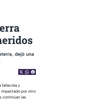
terra
heridos
terra, dejó una
s
 fallecida y
a impactado por otro
s continúan las