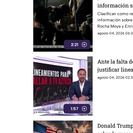
información s
Rocha Moya e 
Clasifican como re
información sobre
Rocha Moya y Enri
organizado. Conoce
agosto 04, 2026 06:3
2:21
Ante la falta
justificar lin
censurar, el G
agosto 04, 2026 02:3
descalificació
1:57
Donald Trump 