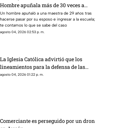
Hombre apuñala más de 30 veces a
maestra de 29 años en una escuela
Un hombre apuñaló a una maestra de 29 años tras
hacerse pasar por su esposo e ingresar a la escuela;
te contamos lo que se sabe del caso
agosto 04, 2026 02:53 p. m.
La Iglesia Católica advirtió que los
lineamientos para la defensa de las
audiencias podrían convertirse en un
agosto 04, 2026 01:22 p. m.
mecanismo de censura
Comerciante es perseguido por un dron