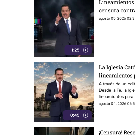
Lineamientos 
censura contr
agosto 05, 2026 02:3
1:25
La Iglesia Cató
lineamientos p
audiencias po
A través de un edit
Desde la Fe, la Igl
mecanismo de
lineamientos para 
podrían convertir
agosto 04, 2026 06:5
0:45
¡Censura! Res