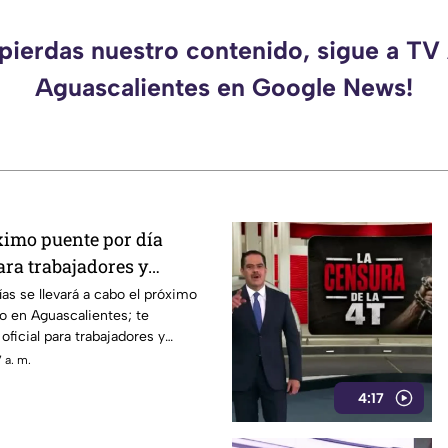
 pierdas nuestro contenido, sigue a TV
Aguascalientes en Google News!
ximo puente por día
ara trabajadores y
n Aguascalientes
as se llevará a cabo el próximo
vo en Aguascalientes; te
oficial para trabajadores y
 a. m.
4:17