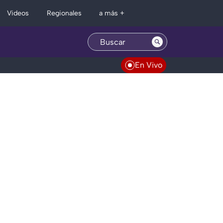
Regionales
Videos
a más +
En Vivo