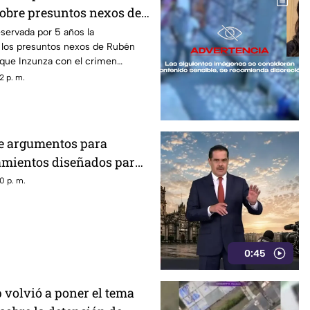
obre presuntos nexos de
Inzunza con el crimen
servada por 5 años la
 los presuntos nexos de Rubén
que Inzunza con el crimen
 los detalles de la medida
2 p. m.
 de argumentos para
eamientos diseñados para
obierno recurrió a la
0 p. m.
n
0:45
volvió a poner el tema