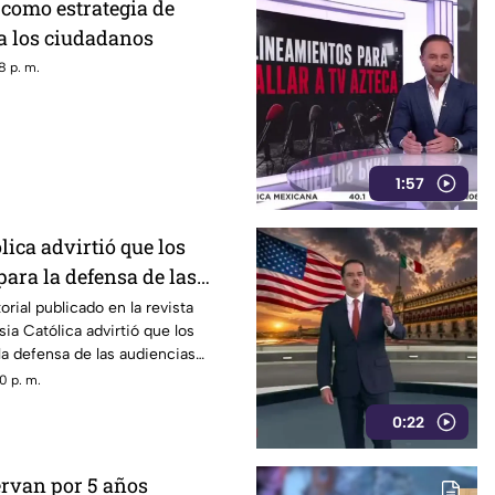
como estrategia de
a los ciudadanos
8 p. m.
1:57
lica advirtió que los
ara la defensa de las
drían convertirse en un
orial publicado en la revista
esia Católica advirtió que los
 censura
la defensa de las audiencias
se en un mecanismo de censura
0 p. m.
0:22
ervan por 5 años