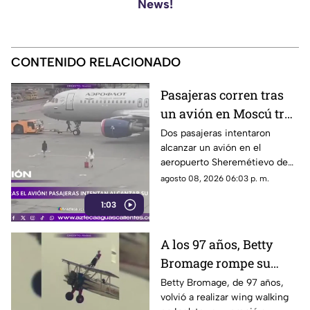
News!
CONTENIDO RELACIONADO
Pasajeras corren tras
un avión en Moscú tras
llegar tarde a su vuelo
Dos pasajeras intentaron
alcanzar un avión en el
aeropuerto Sheremétievo de
Moscú tras llegar tarde a su
agosto 08, 2026 06:03 p. m.
vuelo, pero no pudieron
1:03
abordarlo
A los 97 años, Betty
Bromage rompe su
propio récord Guinness
Betty Bromage, de 97 años,
volvió a realizar wing walking
en las alturas