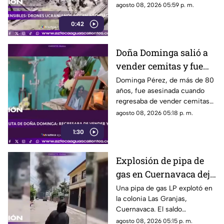
soldados rusos antes de un
agosto 08, 2026 05:59 p. m.
ataque durante la guerra
0:42
Doña Dominga salió a
vender cemitas y fue
asesinada al regresar a
Dominga Pérez, de más de 80
años, fue asesinada cuando
casa; así fue la agresión
regresaba de vender cemitas
(VIDEO)
en Chachapa. La Fiscalía de
agosto 08, 2026 05:18 p. m.
Puebla investiga el caso
1:30
Explosión de pipa de
gas en Cuernavaca deja
21 personas lesionadas
Una pipa de gas LP explotó en
la colonia Las Granjas,
Cuernavaca. El saldo
preliminar es de 21 lesionados
agosto 08, 2026 05:15 p. m.