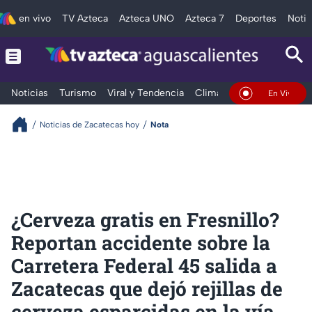
en vivo
TV Azteca
Azteca UNO
Azteca 7
Deportes
Notic
Noticias
Turismo
Viral y Tendencia
Clima
Deportes
Espec
En Vivo
Noticias de Zacatecas hoy
Nota
¿Cerveza gratis en Fresnillo?
Reportan accidente sobre la
Carretera Federal 45 salida a
Zacatecas que dejó rejillas de
cerveza esparcidas en la vía