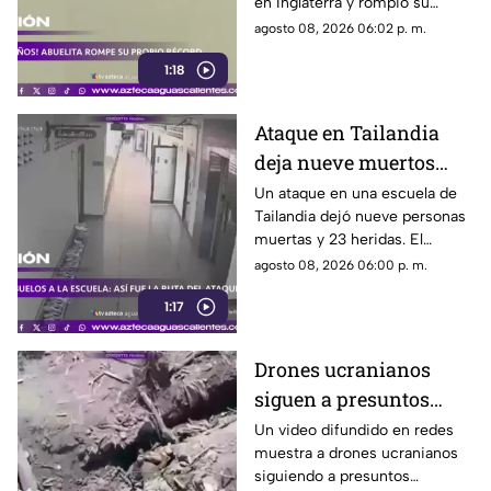
en Inglaterra y rompió su
propio récord Guinness tras
agosto 08, 2026 06:02 p. m.
superar un accidente
1:18
cerebrovascular
Ataque en Tailandia
deja nueve muertos
tras agresión en una
Un ataque en una escuela de
Tailandia dejó nueve personas
escuela
muertas y 23 heridas. El
presunto agresor, de 14 años,
agosto 08, 2026 06:00 p. m.
también falleció
1:17
Drones ucranianos
siguen a presuntos
soldados rusos durante
Un video difundido en redes
muestra a drones ucranianos
varias horas
siguiendo a presuntos