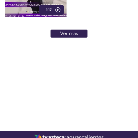
y 32 inmuebles afectados
1:17
Ver más