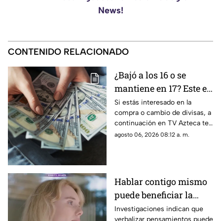
News!
CONTENIDO RELACIONADO
¿Bajó a los 16 o se
mantiene en 17? Este es
el precio del dólar en
Si estás interesado en la
compra o cambio de divisas, a
Aguascalientes hoy 6
continuación en TV Azteca te
de agosto de 2026
informamos cuál es el precio
agosto 06, 2026 08:12 a. m.
del dólar en Aguascalientes
hoy 6 de agosto
Hablar contigo mismo
puede beneficiar la
concentración y la
Investigaciones indican que
verbalizar pensamientos puede