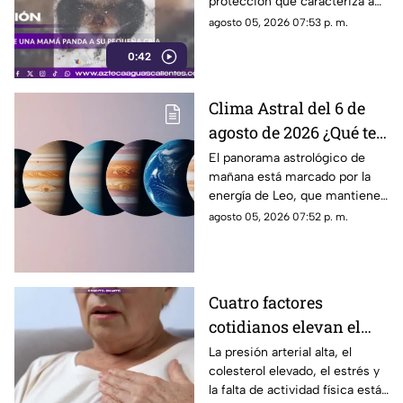
protección que caracteriza a
las pandas gigantes durante los
agosto 05, 2026 07:53 p. m.
primeros meses de vida de
0:42
sus crías
Clima Astral del 6 de
agosto de 2026 ¿Qué te
depara la energía del
El panorama astrológico de
mañana está marcado por la
día?
energía de Leo, que mantiene
el enfoque en la creatividad, la
agosto 05, 2026 07:52 p. m.
identidad y la expresión
personal
Cuatro factores
cotidianos elevan el
riesgo de infarto
La presión arterial alta, el
colesterol elevado, el estrés y
la falta de actividad física están