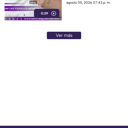
entre los principales factores
agosto 05, 2026 07:43 p. m.
asociados al infarto
0:39
Ver más