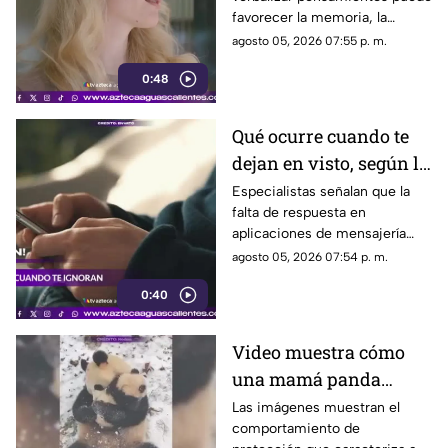
memoria
favorecer la memoria, la
planificación y el manejo de
agosto 05, 2026 07:55 p. m.
situaciones estresantes
0:48
Qué ocurre cuando te
dejan en visto, según la
psicología
Especialistas señalan que la
falta de respuesta en
aplicaciones de mensajería
puede tener efectos
agosto 05, 2026 07:54 p. m.
emocionales y psicológicos
0:40
Video muestra cómo
una mamá panda
protege a su cría
Las imágenes muestran el
comportamiento de