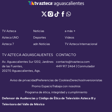
TV Azteca
Noticias
a más +
Azteca UNO
Deportes
Videos
Azteca 7
adn Noticias
TV Azteca Internacional
TV AZTECA AGUASCALIENTES
CONTACTO
Av. Aguascalientes Sur 1202, Jardines
contacto@tvazteca.com
de las Fuentes,
449 917 2464 | Conmutador
20270 Aguascalientes, Ags.
Aviso de privacidad
Preferencias de Cookies
Derechos
Inversionistas
Promo Espacio
Trabaja con nosotros
Programa de ética, integridad y cumplimiento
Defensor de Audiencias y Código de Ética de Televisión Azteca III y
Televisora del Valle de México