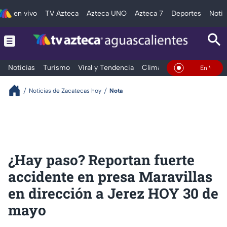
en vivo
TV Azteca
Azteca UNO
Azteca 7
Deportes
Notic
Noticias
Turismo
Viral y Tendencia
Clima
Deportes
Espec
En Vivo
Noticias de Zacatecas hoy
Nota
¿Hay paso? Reportan fuerte
accidente en presa Maravillas
en dirección a Jerez HOY 30 de
mayo