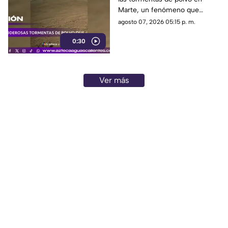
Marte, un fenómeno que
puede extenderse por miles de
agosto 07, 2026 05:15 p. m.
kilómetros y afectar las
0:30
misiones de exploración
Ver más