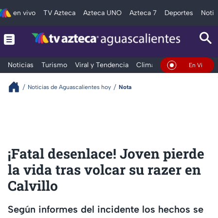
en vivo
TV Azteca
Azteca UNO
Azteca 7
Deportes
Notic
Noticias
Turismo
Viral y Tendencia
Clima
Deportes
Espec
En Vivo
Noticias de Aguascalientes hoy
Nota
¡Fatal desenlace! Joven pierde
la vida tras volcar su razer en
Calvillo
Según informes del incidente los hechos se