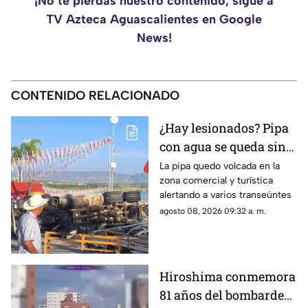
¡No te pierdas nuestro contenido, sigue a
TV Azteca Aguascalientes en Google
News!
CONTENIDO RELACIONADO
¿Hay lesionados? Pipa
con agua se queda sin
frenos y termina en
La pipa quedo volcada en la
zona comercial y turística
volcadura en San José
alertando a varios transeúntes
de Gracia
agosto 08, 2026 09:32 a. m.
Hiroshima conmemora
81 años del bombardeo