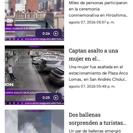
atómico con un minuto
Miles de personas participaron
en la ceremonia
de silencio
conmemorativa en Hiroshima,
donde se recordó a las
agosto 07, 2026 05:57 p. m.
víctimas del bombardeo
0:26
atómico ocurrido en 1945
Captan asalto a una
mujer en el
estacionamiento de
Una mujer fue asaltada en el
estacionamiento de Plaza Arco
Plaza Arco Lomas
Lomas, en San Andrés Cholula.
El ataque quedó registrado por
agosto 07, 2026 05:48 p. m.
cámaras de seguridad
0:25
Dos ballenas
sorprenden a turistas
durante avistamiento
Un par de ballenas emergió