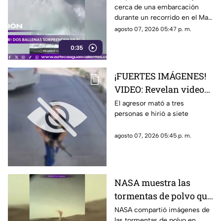
cerca de una embarcación
en el Mar de Cortés
durante un recorrido en el Mar
de Cortés. El avistamiento fue
agosto 07, 2026 05:47 p. m.
captado en video y sorprendió
0:35
a los visitantes.
¡FUERTES IMÁGENES!
VIDEO: Revelan videos
de seguridad del tiroteo
El agresor mató a tres
personas e hirió a siete
realizado en famosa
cadena de
agosto 07, 2026 05:45 p. m.
hamburguesas en
Estados Unidos
NASA muestra las
tormentas de polvo que
cubren Marte
NASA compartió imágenes de
las tormentas de polvo en