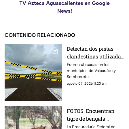
TV Azteca Aguascalientes en Google
News!
CONTENIDO RELACIONADO
Detectan dos pistas
clandestinas utilizadas
por aeronaves de
Fueron ubicadas en los
municipios de Valparaíso y
grupos delictivos en
Sombrerete
Zacatecas
agosto 07, 2026 11:20 a. m.
FOTOS: Encuentran
tigre de bengala
durante operativo en
La Procuraduría Federal de