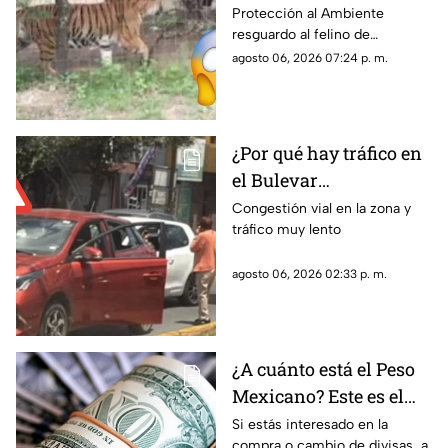
Protección al Ambiente
Zacatecas ¿Era de un
resguardo al felino de
líder criminal?
aproximadamente dos años de
agosto 06, 2026 07:24 p. m.
edad
¿Por qué hay tráfico en
el Bulevar
Metropolitano?
Congestión vial en la zona y
tráfico muy lento
Reportan percance vial
en dirección hacia
agosto 06, 2026 02:33 p. m.
Zacatecas
¿A cuánto está el Peso
Mexicano? Este es el
precio del dólar hoy
Si estás interesado en la
compra o cambio de divisas, a