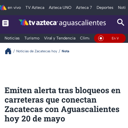
en vivo
TV Azteca
Azteca UNO
Azteca 7
Deportes
Notic
Noticias
Turismo
Viral y Tendencia
Clima
Deportes
Espec
En Vivo
Noticias de Zacatecas hoy
Nota
Emiten alerta tras bloqueos en
carreteras que conectan
Zacatecas con Aguascalientes
hoy 20 de mayo