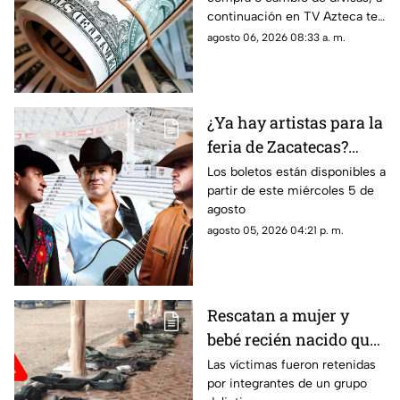
jueves 6 de agosto en
continuación en TV Azteca te
Zacatecas
informamos cuál es el precio
agosto 06, 2026 08:33 a. m.
del dólar en Zacatecas hoy 6
de agosto 2026
¿Ya hay artistas para la
feria de Zacatecas?
Confirman tres grandes
Los boletos están disponibles a
partir de este miércoles 5 de
del regional mexicano
agosto
en el Lienzo Charro
agosto 05, 2026 04:21 p. m.
Rescatan a mujer y
bebé recién nacido que
fueron privados de la
Las víctimas fueron retenidas
por integrantes de un grupo
libertad en Valparaíso