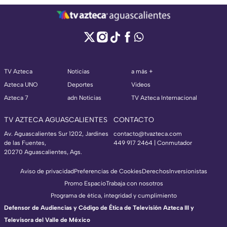
TV Azteca
Noticias
a más +
Azteca UNO
Deportes
Videos
Azteca 7
adn Noticias
TV Azteca Internacional
TV AZTECA AGUASCALIENTES
CONTACTO
Av. Aguascalientes Sur 1202, Jardines
contacto@tvazteca.com
de las Fuentes,
449 917 2464 | Conmutador
20270 Aguascalientes, Ags.
Aviso de privacidad
Preferencias de Cookies
Derechos
Inversionistas
Promo Espacio
Trabaja con nosotros
Programa de ética, integridad y cumplimiento
Defensor de Audiencias y Código de Ética de Televisión Azteca III y
Televisora del Valle de México