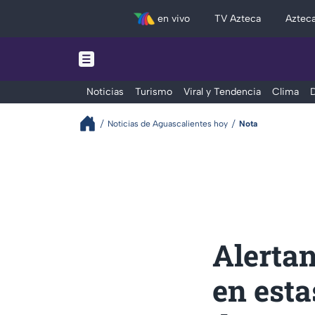
en vivo
TV Azteca
Aztec
Noticias
Turismo
Viral y Tendencia
Clima
D
Noticias de Aguascalientes hoy
Nota
Alerta
en esta