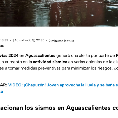
 18:33
| Actualizado 🕑 22:35
2 minutos lectura
bos
vias 2024
en
Aguascalientes
generó una alerta por parte de
P
 un aumento en la
actividad sísmica
en varias colonias de la c
des a tomar medidas preventivas para minimizar los riesgos, ¿
SAR:
VIDEO: ¡Chapuzón! Joven aprovecha la lluvia y se baña e
sa
acionan los sismos en Aguascalientes co