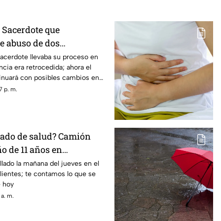
? Sacerdote que
e abuso de dos
n Aguascalientes perdió
acerdote llevaba su proceso en
ncia era retrocedida; ahora el
paro
tinuará con posibles cambios en
nales
7 p. m.
stado de salud? Camión
ño de 11 años en
s hoy 6 de agosto
llado la mañana del jueves en el
lientes; te contamos lo que se
e hoy
 a. m.