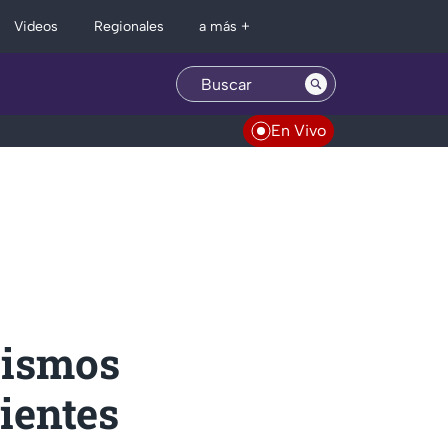
Regionales
Videos
a más +
En Vivo
sismos
ientes