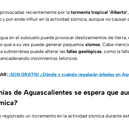
s, provocadas recientemente por la
tormenta tropical ‘Alberto’
o y por ende influir en la actividad sísmica, aunque no causan
gua en el subsuelo puede provocar deslizamientos de tierra,
lo que a su vez puede generar pequeños
sismos
. Cabe menci
ua subterránea puede alterar las
fallas geológicas
, como la fall
sencadenando movimientos telúricos.
AR:
¡SON GRATIS! ¿Dónde y cuándo regalarán árboles en Ag
nias de Aguascalientes se espera que au
smica?
n registrado un incremento en la actividad sísmica durante e