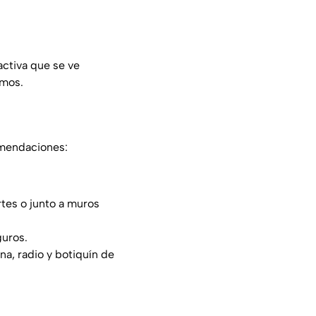
activa que se ve
smos.
omendaciones:
rtes o junto a muros
guros.
a, radio y botiquín de