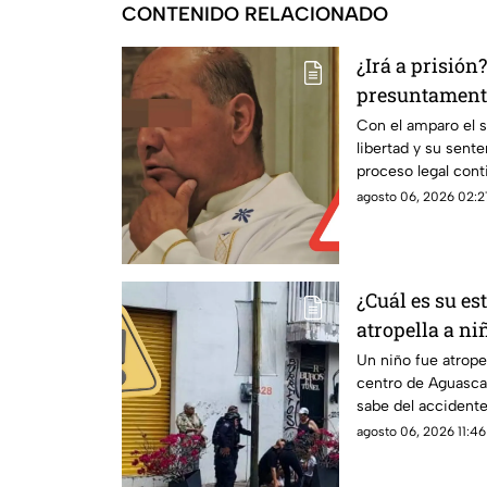
CONTENIDO RELACIONADO
¿Irá a prisión
presuntament
monaguillos e
Con el amparo el s
libertad y su sente
Juicio de Am
proceso legal con
las condiciones pe
agosto 06, 2026 02:2
¿Cuál es su e
atropella a ni
Aguascaliente
Un niño fue atrope
centro de Aguasca
sabe del accident
agosto 06, 2026 11:46