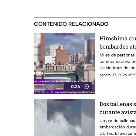
CONTENIDO RELACIONADO
Hiroshima co
bombardeo at
silencio
Miles de personas 
conmemorativa en 
las víctimas del 
1945
agosto 07, 2026 05:5
0:26
Dos ballenas 
durante avist
Cortés
Un par de ballena
embarcación duran
Cortés. El avistam