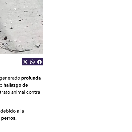
a generado
profunda
to
hallazgo de
trato animal contra
debido a la
 perros.