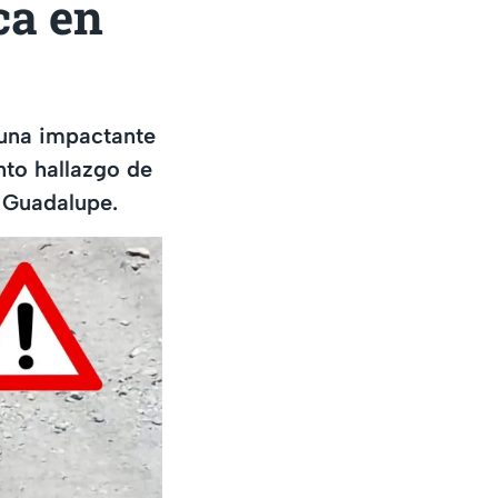
ca en
o una impactante
nto hallazgo de
n Guadalupe.