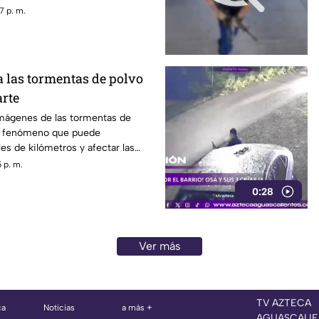
sitantes.
7 p. m.
las tormentas de polvo
rte
mágenes de las tormentas de
n fenómeno que puede
es de kilómetros y afectar las
ración
 p. m.
0:28
Ver más
TV AZTECA
ca
Noticias
a más +
AGUASCALIE