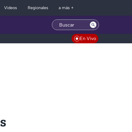
Regionales
Videos
a más +
En Vivo
os