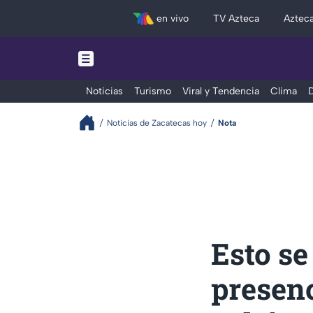
en vivo
TV Azteca
Aztec
Noticias
Turismo
Viral y Tendencia
Clima
D
Noticias de Zacatecas hoy
Nota
Esto se
presenc