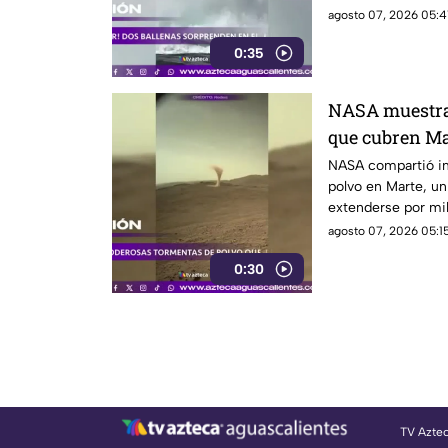
sorprendió a los vi
agosto 07, 2026 05:4
0:35
NASA muestra 
que cubren Ma
NASA compartió i
polvo en Marte, u
extenderse por mil
misiones de explo
agosto 07, 2026 05:15
0:30
TV Azte