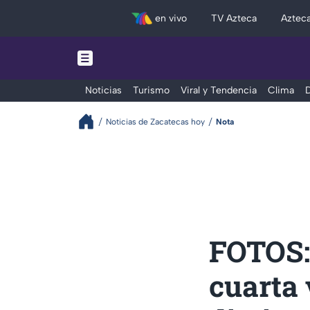
en vivo
TV Azteca
Aztec
Noticias
Turismo
Viral y Tendencia
Clima
D
Noticias de Zacatecas hoy
Nota
FOTOS: 
cuarta 