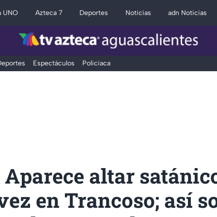
a UNO
Azteca 7
Deportes
Noticias
adn Noticias
eportes
Espectáculos
Policiaca
Aparece altar satánic
vez en Trancoso; así s