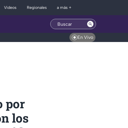
Regionales
Videos
a más +
En Vivo
o por
on los