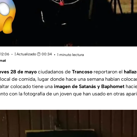
 12:06
| Actualizado 🕑 00:34
1 minuto lectura
mat
ueves 28 de mayo
ciudadanos de
Trancoso
reportaron el
halla
local de comida, lugar donde hace una semana habían coloc
altar colocado tiene una
imagen de Satanás y Baphomet
hacie
unto con la fotografía de un joven que han usado en otras apar