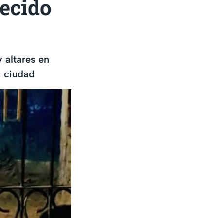
recido
 altares en
a ciudad