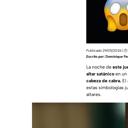
Publicado 29/05/2026 | 🕑
Escrito por:
Dominique Fe
La noche de
este j
altar satánico
en un 
cabeza de cabra.
El 
estas simbologías j
altares.