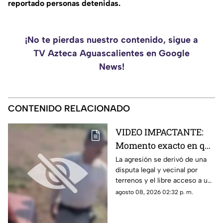
reportado personas detenidas.
¡No te pierdas nuestro contenido, sigue a
TV Azteca Aguascalientes en Google
News!
CONTENIDO RELACIONADO
VIDEO IMPACTANTE:
Momento exacto en que
sujeto saca un arma y
La agresión se derivó de una
disputa legal y vecinal por
dispara a un adulto
terrenos y el libre acceso a un
mayor y a su hijo quien
camino ejidal
agosto 08, 2026 02:32 p. m.
grababa la discusión
por un terreno ejidal en