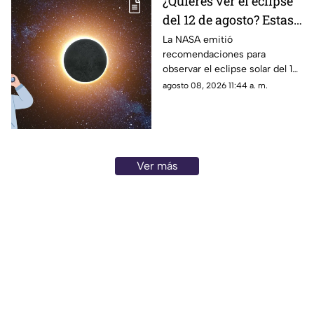
¿Quieres ver el eclipse
del 12 de agosto? Estas
son las
La NASA emitió
recomendaciones para
recomendaciones
observar el eclipse solar del 12
dadas por la NASA
de agosto de 2026 sin poner
agosto 08, 2026 11:44 a. m.
en riesgo la vista
Ver más