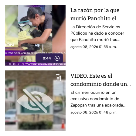
Chihuahua
La razón por la que
murió Panchito el
emblemático mono del
La Dirección de Servicios
Públicos ha dado a conocer
Parque Hidalgo; estos
que Panchito murió tras
fueron sus últimos
reportar un delicado estado de
agosto 08, 2026 01:55 p. m.
minutos (VIDEO)
salud
0:44
VIDEO: Este es el
condominio donde un
jardinero fue asesinado
El crimen ocurrió en un
exclusivo condominio de
por su compañero con
Zapopan tras una acalorada
las tijeras de trabajo en
discusión
agosto 08, 2026 01:48 p. m.
Zapopan