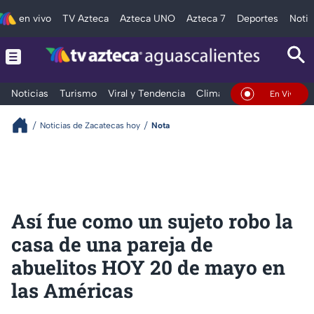
en vivo
TV Azteca
Azteca UNO
Azteca 7
Deportes
Notic
Noticias
Turismo
Viral y Tendencia
Clima
Deportes
Espec
En Vivo
Noticias de Zacatecas hoy
Nota
Así fue como un sujeto robo la
casa de una pareja de
abuelitos HOY 20 de mayo en
las Américas