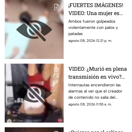
¡FUERTES IMÁGENES!
VIDEO: Una mujer es
sorprendida con su
Ambos fueron golpeados
violentamente con palos y
amante por la familia
patadas
de su esposo y
agosto 08, 2026 12:21 p. m.
decidieron castigarlos
sin piedad
VIDEO: ¿Murió en plena
transmisión en vivo?
Influencer realiza
Internautas encendieron las
alarmas al ver que el creador
peligrosa hazaña
de contenido no salía del
dentro de un tanque de
tanque de agua
agosto 08, 2026 11:55 a. m.
agua