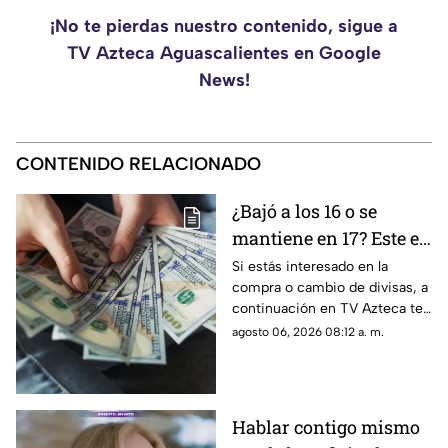
¡No te pierdas nuestro contenido, sigue a
TV Azteca Aguascalientes en Google
News!
CONTENIDO RELACIONADO
¿Bajó a los 16 o se
mantiene en 17? Este es
el precio del dólar en
Si estás interesado en la
compra o cambio de divisas, a
Aguascalientes hoy 6
continuación en TV Azteca te
de agosto de 2026
informamos cuál es el precio
agosto 06, 2026 08:12 a. m.
del dólar en Aguascalientes
hoy 6 de agosto
Hablar contigo mismo