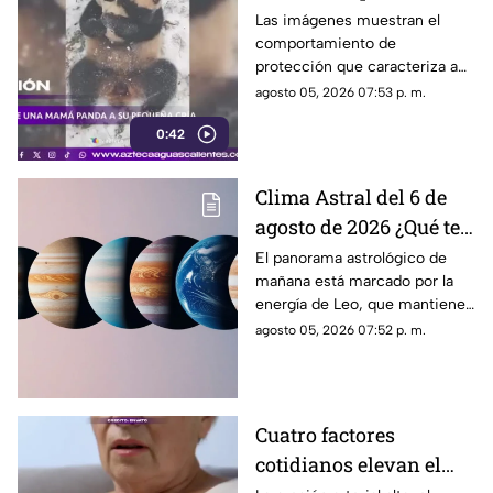
protege a su cría
Las imágenes muestran el
comportamiento de
protección que caracteriza a
las pandas gigantes durante los
agosto 05, 2026 07:53 p. m.
primeros meses de vida de
0:42
sus crías
Clima Astral del 6 de
agosto de 2026 ¿Qué te
depara la energía del
El panorama astrológico de
mañana está marcado por la
día?
energía de Leo, que mantiene
el enfoque en la creatividad, la
agosto 05, 2026 07:52 p. m.
identidad y la expresión
personal
Cuatro factores
cotidianos elevan el