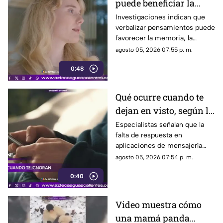
puede beneficiar la
concentración y la
Investigaciones indican que
verbalizar pensamientos puede
memoria
favorecer la memoria, la
planificación y el manejo de
agosto 05, 2026 07:55 p. m.
situaciones estresantes
0:48
Qué ocurre cuando te
dejan en visto, según la
psicología
Especialistas señalan que la
falta de respuesta en
aplicaciones de mensajería
puede tener efectos
agosto 05, 2026 07:54 p. m.
emocionales y psicológicos
0:40
Video muestra cómo
una mamá panda