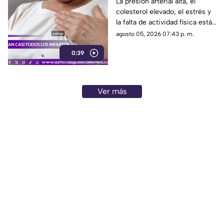
riesgo de infarto
La presión arterial alta, el
colesterol elevado, el estrés y
la falta de actividad física están
entre los principales factores
agosto 05, 2026 07:43 p. m.
asociados al infarto
0:39
Ver más