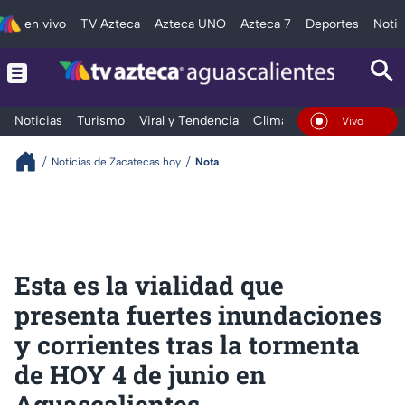
en vivo
TV Azteca
Azteca UNO
Azteca 7
Deportes
Notic
Noticias
Turismo
Viral y Tendencia
Clima
Deportes
Espec
En Vivo
Noticias de Zacatecas hoy
Nota
Esta es la vialidad que
presenta fuertes inundaciones
y corrientes tras la tormenta
de HOY 4 de junio en
Aguascalientes