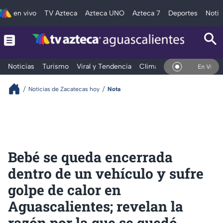
en vivo
TV Azteca
Azteca UNO
Azteca 7
Deportes
Notic
Noticias
Turismo
Viral y Tendencia
Clima
Deportes
Espec
En Vivo
Noticias de Zacatecas hoy
Nota
Bebé se queda encerrada
dentro de un vehículo y sufre
golpe de calor en
Aguascalientes; revelan la
razón por la que se quedó