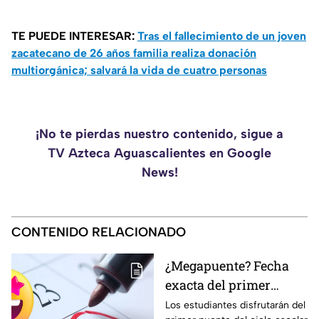
TE PUEDE INTERESAR:
Tras el fallecimiento de un joven
zacatecano de 26 años familia realiza donación
multiorgánica; salvará la vida de cuatro personas
¡No te pierdas nuestro contenido, sigue a
TV Azteca Aguascalientes en Google
News!
CONTENIDO RELACIONADO
¿Megapuente? Fecha
exacta del primer
puente del ciclo escolar
Los estudiantes disfrutarán del