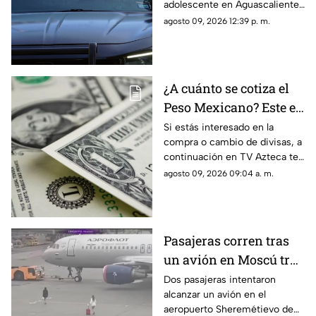
adolescente en Aguascalientes
para tocarla en
para realizarle tocamientos; te
agosto 09, 2026 12:39 p. m.
Aguascalientes
contamos lo que se sabe de su
detención
¿A cuánto se cotiza el
Peso Mexicano? Este es
el precio del dólar en
Si estás interesado en la
compra o cambio de divisas, a
Aguascalientes hoy 9
continuación en TV Azteca te
de agosto de 2026
informamos cuál es el precio
agosto 09, 2026 09:04 a. m.
del dólar en Aguascalientes
hoy 9 de agosto
Pasajeras corren tras
un avión en Moscú tras
llegar tarde a su vuelo
Dos pasajeras intentaron
alcanzar un avión en el
aeropuerto Sheremétievo de