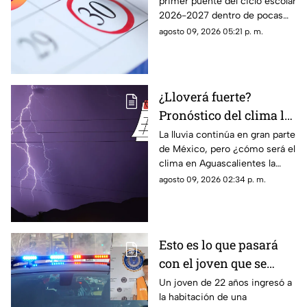
primer puente del ciclo escolar
2026-2027 en
2026-2027 dentro de pocas
Aguascalientes
semanas; te contamos la fecha
agosto 09, 2026 05:21 p. m.
oficial en el calendario SEP
¿Lloverá fuerte?
Pronóstico del clima la
semana del 10 al 15 de
La lluvia continúa en gran parte
de México, pero ¿cómo será el
agosto en
clima en Aguascalientes la
Aguascalientes
semana del 10 al 15 de agosto?
agosto 09, 2026 02:34 p. m.
Te contamos los detalles
Esto es lo que pasará
con el joven que se
metió a la habitación
Un joven de 22 años ingresó a
la habitación de una
de una adolescente