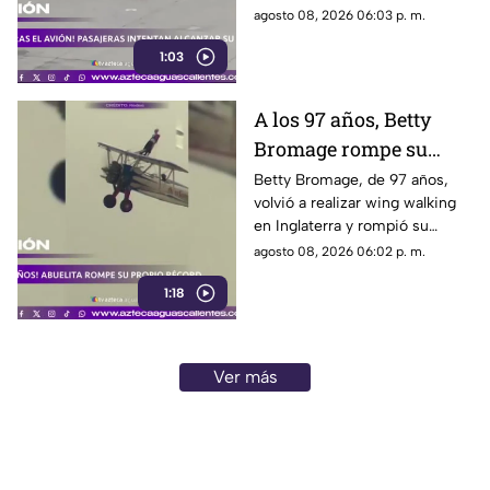
Moscú tras llegar tarde a su
agosto 08, 2026 06:03 p. m.
vuelo, pero no pudieron
1:03
abordarlo
A los 97 años, Betty
Bromage rompe su
propio récord Guinness
Betty Bromage, de 97 años,
volvió a realizar wing walking
en las alturas
en Inglaterra y rompió su
propio récord Guinness tras
agosto 08, 2026 06:02 p. m.
superar un accidente
1:18
cerebrovascular
Ver más