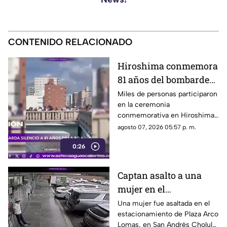
CONTENIDO RELACIONADO
Hiroshima conmemora
81 años del bombardeo
atómico con un minuto
Miles de personas participaron
en la ceremonia
de silencio
conmemorativa en Hiroshima,
donde se recordó a las
agosto 07, 2026 05:57 p. m.
víctimas del bombardeo
0:26
atómico ocurrido en 1945
Captan asalto a una
mujer en el
estacionamiento de
Una mujer fue asaltada en el
estacionamiento de Plaza Arco
Plaza Arco Lomas
Lomas, en San Andrés Cholula.