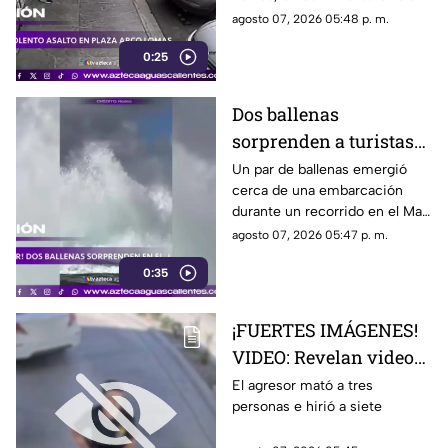
El ataque quedó registrado por
agosto 07, 2026 05:48 p. m.
cámaras de seguridad
0:25
Dos ballenas
sorprenden a turistas
durante avistamiento
Un par de ballenas emergió
cerca de una embarcación
en el Mar de Cortés
durante un recorrido en el Mar
de Cortés. El avistamiento fue
agosto 07, 2026 05:47 p. m.
captado en video y sorprendió
0:35
a los visitantes.
¡FUERTES IMÁGENES!
VIDEO: Revelan videos
de seguridad del tiroteo
El agresor mató a tres
personas e hirió a siete
realizado en famosa
cadena de