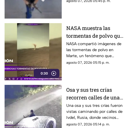
agosto 07, 2026 05:45 p. m.
hamburguesas en
Estados Unidos
NASA muestra las
tormentas de polvo que
cubren Marte
NASA compartió imágenes de
las tormentas de polvo en
Marte, un fenómeno que
puede extenderse por miles de
agosto 07, 2026 05:15 p. m.
kilómetros y afectar las
0:30
misiones de exploración
Osa y sus tres crías
recorren calles de una
ciudad en Rusia
Una osa y sus tres crías fueron
vistas caminando por calles de
Ivdel, Rusia, donde vecinos
reportan un aumento en los
agosto 07, 2026 05:14 p. m.