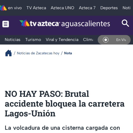
en vivo
TV Azteca
Azteca UNO
Azteca 7
Deportes
Notic
Noticias
Turismo
Viral y Tendencia
Clima
Deportes
Espec
En Vivo
Noticias de Zacatecas hoy
Nota
NO HAY PASO: Brutal
accidente bloquea la carretera
Lagos-Unión
La volcadura de una cisterna cargada con