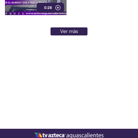
avistamientos de estos
0:28
animales
Ver más