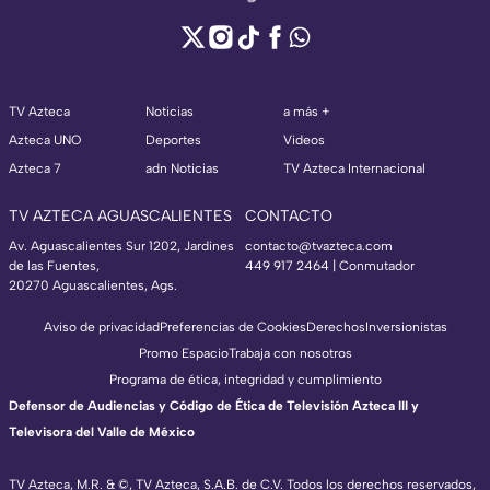
TV Azteca
Noticias
a más +
Azteca UNO
Deportes
Videos
Azteca 7
adn Noticias
TV Azteca Internacional
TV AZTECA AGUASCALIENTES
CONTACTO
Av. Aguascalientes Sur 1202, Jardines
contacto@tvazteca.com
de las Fuentes,
449 917 2464 | Conmutador
20270 Aguascalientes, Ags.
Aviso de privacidad
Preferencias de Cookies
Derechos
Inversionistas
Promo Espacio
Trabaja con nosotros
Programa de ética, integridad y cumplimiento
Defensor de Audiencias y Código de Ética de Televisión Azteca III y
Televisora del Valle de México
TV Azteca, M.R. & ©, TV Azteca, S.A.B. de C.V. Todos los derechos reservados,