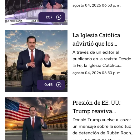
censurar, el Gobierno
Sarmiento. No es una disputa
agosto 04, 2026 06:53 p. m.
recurrió a la
política; es un intento
descalificación
1:57
desesperado por silenciar a la
crítica
La Iglesia Católica
advirtió que los
lineamientos para la
A través de un editorial
publicado en la revista Desde
defensa de las
la Fe, la Iglesia Católica
audiencias podrían
advirtió que los lineamientos
agosto 04, 2026 06:50 p. m.
convertirse en un
para la defensa de las
mecanismo de censura
0:45
audiencias podrían convertirse
en un mecanismo de censura
Presión de EE. UU.:
Trump reaviva
señalamientos contra
Donald Trump vuelve a lanzar
un mensaje sobre la solicitud
Rubén Rocha Moya y
de detención de Rubén Rocha
Enrique Inzunza
Moya y Enrique Inzunza.