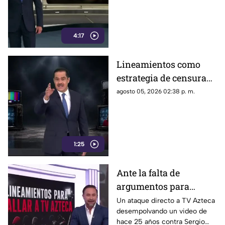
4:17
Lineamientos como
estrategia de censura
contra los ciudadanos
agosto 05, 2026 02:38 p. m.
1:25
Ante la falta de
argumentos para
justificar lineamientos
Un ataque directo a TV Azteca
desempolvando un video de
diseñados para
hace 25 años contra Sergio