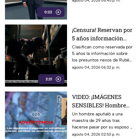
agosto 04, 2026 06:45 p. m.
Conoce los detalles y la
0:22
postura de México
¡Censura! Reservan por
5 años información
sobre presuntos nexos
Clasifican como reservada por
5 años la información sobre
de Rocha Moya e
los presuntos nexos de Rubén
Inzunza con el crimen
Rocha Moya y Enrique Inzunza
agosto 04, 2026 06:32 p. m.
con el crimen organizado.
2:21
Conoce los detalles de la
medida
VIDEO: ¡IMÁGENES
SENSIBLES! Hombre
apuñala más de 30
Un hombre apuñaló a una
maestra de 29 años tras
veces a maestra de 29
hacerse pasar por su esposo e
años en una escuela
ingresar a la escuela; te
agosto 04, 2026 02:53 p. m.