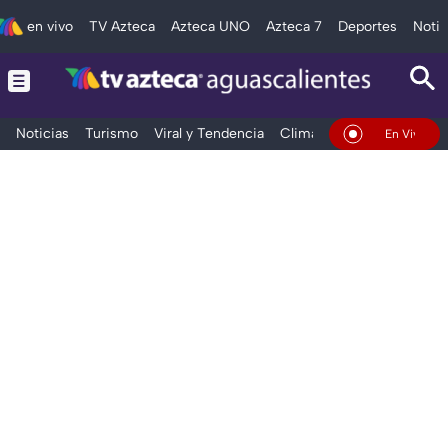
en vivo
TV Azteca
Azteca UNO
Azteca 7
Deportes
Notic
Noticias
Turismo
Viral y Tendencia
Clima
Deportes
Espec
En Vivo