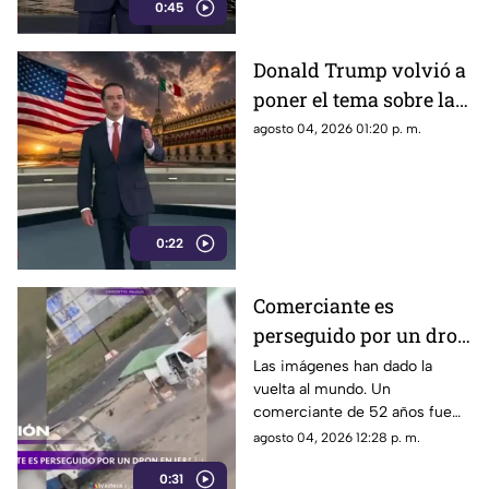
mecanismo de censura
0:45
Donald Trump volvió a
poner el tema sobre la
mesa sobre la
agosto 04, 2026 01:20 p. m.
detención de Rubén
Rocha Moya y Enrique
Inzunza
0:22
Comerciante es
perseguido por un dron
en Jersón
Las imágenes han dado la
vuelta al mundo. Un
comerciante de 52 años fue
perseguido por un dron FPV
agosto 04, 2026 12:28 p. m.
mientras instalaba su puesto
0:31
de verduras en Jersón, Ucrania