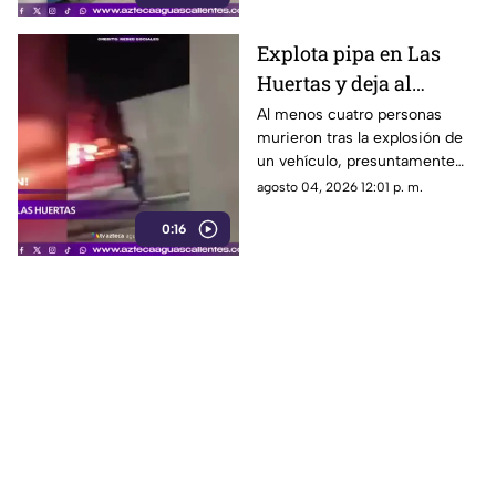
Explota pipa en Las
Huertas y deja al
menos 4 personas
Al menos cuatro personas
murieron tras la explosión de
muertas
un vehículo, presuntamente
una pipa cargada con
agosto 04, 2026 12:01 p. m.
combustible, ocurrida al
0:16
interior de una pensión
ubicada en la colonia Las
Huertas