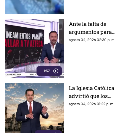
contamos lo que se sabe del
caso
Ante la falta de
argumentos para
justificar lineamientos
agosto 04, 2026 02:30 p. m.
diseñados para
censurar, el Gobierno
recurrió a la
descalificación
1:57
La Iglesia Católica
advirtió que los
lineamientos para la
agosto 04, 2026 01:22 p. m.
defensa de las
audiencias podrían
convertirse en un