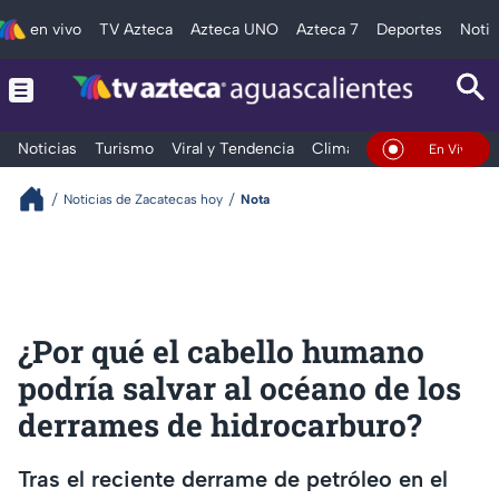
en vivo
TV Azteca
Azteca UNO
Azteca 7
Deportes
Notic
Noticias
Turismo
Viral y Tendencia
Clima
Deportes
Espec
En Vivo
Noticias de Zacatecas hoy
Nota
¿Por qué el cabello humano
podría salvar al océano de los
derrames de hidrocarburo?
Tras el reciente derrame de petróleo en el