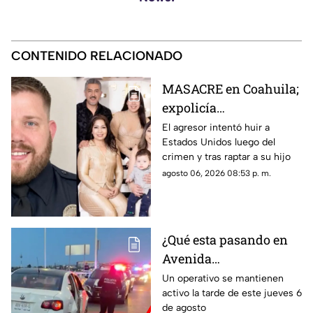
CONTENIDO RELACIONADO
MASACRE en Coahuila;
expolicía
estadounidense atacó a
El agresor intentó huir a
Estados Unidos luego del
la familia de su
crimen y tras raptar a su hijo
expareja mexicana
agosto 06, 2026 08:53 p. m.
luego de que le
prohibieran acercarse
a su hijo por violencia
familiar
¿Qué esta pasando en
Avenida
Aguascalientes?
Un operativo se mantienen
activo la tarde de este jueves 6
Reportan persecución y
de agosto