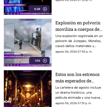
agosto 06, 2026 07:55 p. m.
con hábitos saludables
0:38
Explosión en polvorín
moviliza a cuerpos de
emergencia
Una explosión registrada en un
polvorín de Jiutepec, Morelos,
causó daños materiales y
generó un operativo de
agosto 06, 2026 07:52 p. m.
atención por parte de
1:02
autoridades
Estos son los estrenos
más esperados de
agosto
La cartelera de agosto incluye
un drama histórico, una
película animada y una nueva
entrega de terror para distintos
agosto 06, 2026 07:51 p. m.