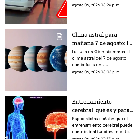
accidente vehicular
agosto 06, 2026 08:26 p. m.
Clima astral para
mañana 7 de agosto: la
Luna cambia a Géminis
La Luna en Géminis marca el
clima astral del 7 de agosto
y favorece la
con énfasis en la
comunicación
comunicación, las ideas y los
agosto 06, 2026 08:03 p. m.
cambios. Conoce los tránsitos
y tu horóscopo
Entrenamiento
cerebral: qué es y para
qué sirve
Especialistas señalan que el
entrenamiento cerebral puede
contribuir al funcionamiento
cognitivo cuando se combina