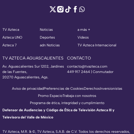
TV Azteca
Noticias
a más +
Azteca UNO
Deportes
Videos
Azteca 7
adn Noticias
TV Azteca Internacional
TV AZTECA AGUASCALIENTES
CONTACTO
Av. Aguascalientes Sur 1202, Jardines
contacto@tvazteca.com
de las Fuentes,
449 917 2464 | Conmutador
20270 Aguascalientes, Ags.
Aviso de privacidad
Preferencias de Cookies
Derechos
Inversionistas
Promo Espacio
Trabaja con nosotros
Programa de ética, integridad y cumplimiento
Defensor de Audiencias y Código de Ética de Televisión Azteca III y
Televisora del Valle de México
TV Azteca, M.R. & ©, TV Azteca, S.A.B. de C.V. Todos los derechos reservados,