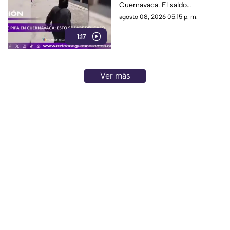
Cuernavaca. El saldo
preliminar es de 21 lesionados
agosto 08, 2026 05:15 p. m.
y 32 inmuebles afectados
1:17
Ver más