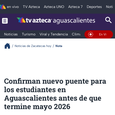
en vivo
TV Azteca
Azteca UNO
Azteca 7
Deportes
Notic
Noticias
Turismo
Viral y Tendencia
Clima
Deportes
Espec
En Vivo
Noticias de Zacatecas hoy
Nota
Confirman nuevo puente para
los estudiantes en
Aguascalientes antes de que
termine mayo 2026