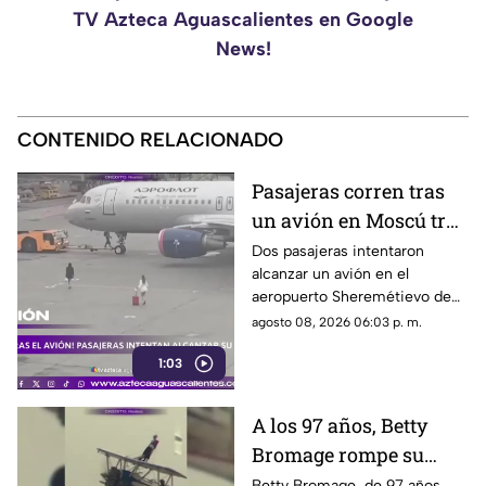
TV Azteca Aguascalientes en Google
News!
CONTENIDO RELACIONADO
Pasajeras corren tras
un avión en Moscú tras
llegar tarde a su vuelo
Dos pasajeras intentaron
alcanzar un avión en el
aeropuerto Sheremétievo de
Moscú tras llegar tarde a su
agosto 08, 2026 06:03 p. m.
vuelo, pero no pudieron
1:03
abordarlo
A los 97 años, Betty
Bromage rompe su
propio récord Guinness
Betty Bromage, de 97 años,