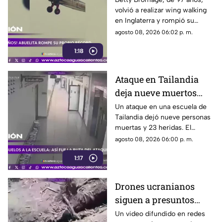
volvió a realizar wing walking
en las alturas
en Inglaterra y rompió su
propio récord Guinness tras
agosto 08, 2026 06:02 p. m.
superar un accidente
1:18
cerebrovascular
Ataque en Tailandia
deja nueve muertos
tras agresión en una
Un ataque en una escuela de
Tailandia dejó nueve personas
escuela
muertas y 23 heridas. El
presunto agresor, de 14 años,
agosto 08, 2026 06:00 p. m.
también falleció
1:17
Drones ucranianos
siguen a presuntos
soldados rusos durante
Un video difundido en redes