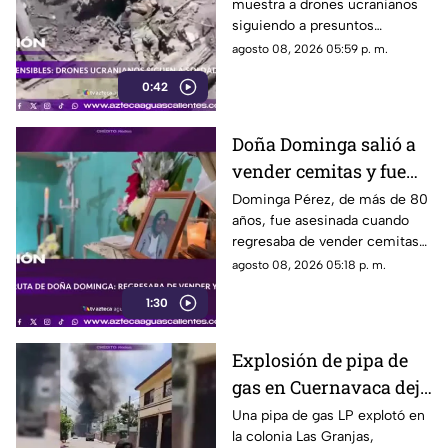
muestra a drones ucranianos
varias horas
siguiendo a presuntos
soldados rusos antes de un
agosto 08, 2026 05:59 p. m.
ataque durante la guerra
0:42
Doña Dominga salió a
vender cemitas y fue
asesinada al regresar a
Dominga Pérez, de más de 80
años, fue asesinada cuando
casa; así fue la agresión
regresaba de vender cemitas
(VIDEO)
en Chachapa. La Fiscalía de
agosto 08, 2026 05:18 p. m.
Puebla investiga el caso
1:30
Explosión de pipa de
gas en Cuernavaca deja
21 personas lesionadas
Una pipa de gas LP explotó en
la colonia Las Granjas,