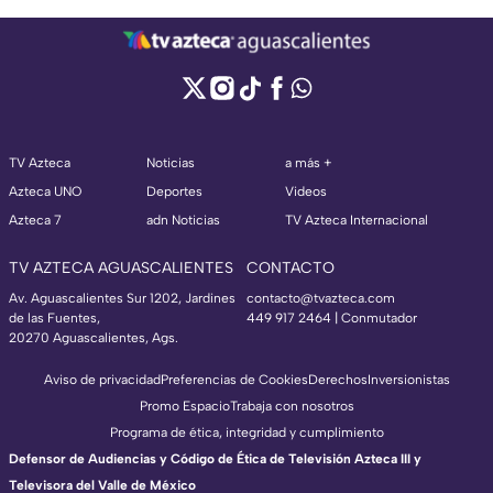
TV Azteca
Noticias
a más +
Azteca UNO
Deportes
Videos
Azteca 7
adn Noticias
TV Azteca Internacional
TV AZTECA AGUASCALIENTES
CONTACTO
Av. Aguascalientes Sur 1202, Jardines
contacto@tvazteca.com
de las Fuentes,
449 917 2464 | Conmutador
20270 Aguascalientes, Ags.
Aviso de privacidad
Preferencias de Cookies
Derechos
Inversionistas
Promo Espacio
Trabaja con nosotros
Programa de ética, integridad y cumplimiento
Defensor de Audiencias y Código de Ética de Televisión Azteca III y
Televisora del Valle de México