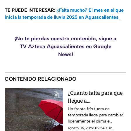
TE PUEDE INTERESAR:
¿Falta mucho? El mes en el que
inicia la temporada de lluvia 2025 en Aguascalientes
¡No te pierdas nuestro contenido, sigue a
TV Azteca Aguascalientes en Google
News!
CONTENIDO RELACIONADO
¿Cuánto falta para que
llegue a
Aguascalientes? Frente
Un frente frío fuera de
temporada llega para cambiar
frío fuera de temporada
ligeramente el clima e
afectará en agosto 2026
incrementar las lluvias en
agosto 06, 2026 09:54 a. m.