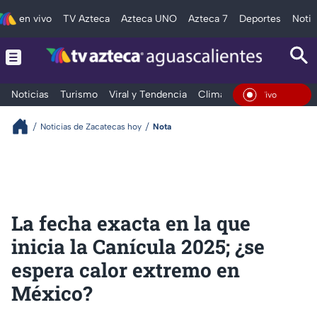
en vivo
TV Azteca
Azteca UNO
Azteca 7
Deportes
Notic
Noticias
Turismo
Viral y Tendencia
Clima
Deportes
Espec
En Vivo
Noticias de Zacatecas hoy
Nota
La fecha exacta en la que
inicia la Canícula 2025; ¿se
espera calor extremo en
México?