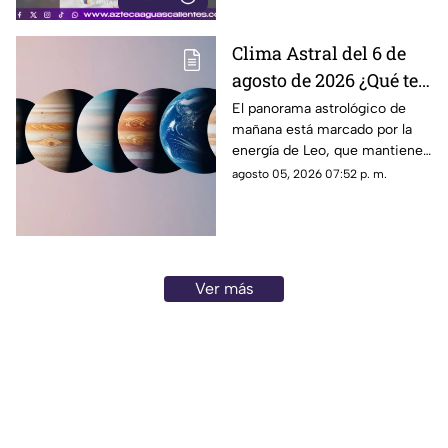
Clima Astral del 6 de
agosto de 2026 ¿Qué te
depara la energía del
El panorama astrológico de
mañana está marcado por la
día?
energía de Leo, que mantiene
el enfoque en la creatividad, la
agosto 05, 2026 07:52 p. m.
identidad y la expresión
personal
Ver más