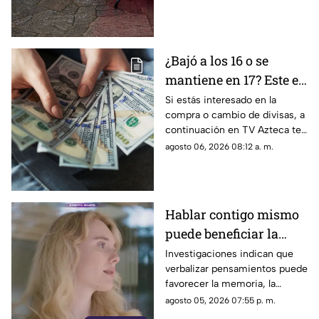
Aguascalientes; te contamos
los detalles del pronóstico
¿Bajó a los 16 o se
mantiene en 17? Este es
el precio del dólar en
Si estás interesado en la
compra o cambio de divisas, a
Aguascalientes hoy 6
continuación en TV Azteca te
de agosto de 2026
informamos cuál es el precio
agosto 06, 2026 08:12 a. m.
del dólar en Aguascalientes
hoy 6 de agosto
Hablar contigo mismo
puede beneficiar la
concentración y la
Investigaciones indican que
verbalizar pensamientos puede
memoria
favorecer la memoria, la
planificación y el manejo de
agosto 05, 2026 07:55 p. m.
situaciones estresantes