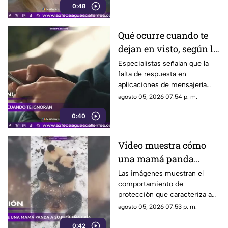
0:48
Qué ocurre cuando te
dejan en visto, según la
psicología
Especialistas señalan que la
falta de respuesta en
aplicaciones de mensajería
puede tener efectos
agosto 05, 2026 07:54 p. m.
emocionales y psicológicos
0:40
Video muestra cómo
una mamá panda
protege a su cría
Las imágenes muestran el
comportamiento de
protección que caracteriza a
las pandas gigantes durante los
agosto 05, 2026 07:53 p. m.
primeros meses de vida de
0:42
sus crías