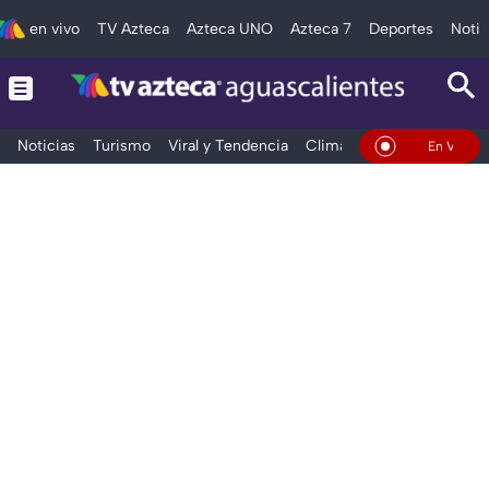
en vivo
TV Azteca
Azteca UNO
Azteca 7
Deportes
Notic
Noticias
Turismo
Viral y Tendencia
Clima
Deportes
Espec
En Vivo