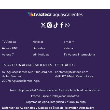
TV Azteca
Noticias
a más +
Azteca UNO
Deportes
Videos
Azteca 7
adn Noticias
TV Azteca Internacional
TV AZTECA AGUASCALIENTES
CONTACTO
Av. Aguascalientes Sur 1202, Jardines
contacto@tvazteca.com
de las Fuentes,
449 917 2464 | Conmutador
20270 Aguascalientes, Ags.
Aviso de privacidad
Preferencias de Cookies
Derechos
Inversionistas
Promo Espacio
Trabaja con nosotros
Programa de ética, integridad y cumplimiento
Defensor de Audiencias y Código de Ética de Televisión Azteca III y