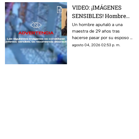
VIDEO: ¡IMÁGENES
SENSIBLES! Hombre
apuñala más de 30
Un hombre apuñaló a una
maestra de 29 años tras
veces a maestra de 29
hacerse pasar por su esposo e
años en una escuela
ingresar a la escuela; te
agosto 04, 2026 02:53 p. m.
contamos lo que se sabe del
caso