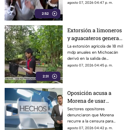
mayor alcance y credibilidad
agosto 07, 2026 04:47 p. m.
en alcance y
en México, tras
credibilidad
2:52
inconsistencias en La
Mañanera
Extorsión a limoneros
y aguacateros genera
pérdidas de 18 mil mdp
La extorsión agrícola de 18 mil
mdp anuales en Michoacán
en Michoacán
derivó en la salida de
inspectores de EE. UU.,
agosto 07, 2026 04:45 p. m.
frenando la exportación de
2:31
aguacate y provocando
severas pérdidas
Oposición acusa a
Morena de usar
censura para ocultar
Sectores opositores
denunciaron que Morena
seńalamientos de
recurre a la censura para
narcopolítica
imponer su versión oficial y
agosto 07, 2026 04:42 p. m.