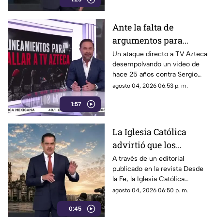
Ante la falta de
argumentos para
justificar lineamientos
Un ataque directo a TV Azteca
desempolvando un video de
diseñados para
hace 25 años contra Sergio
censurar, el Gobierno
Sarmiento. No es una disputa
agosto 04, 2026 06:53 p. m.
recurrió a la
política; es un intento
descalificación
1:57
desesperado por silenciar a la
crítica
La Iglesia Católica
advirtió que los
lineamientos para la
A través de un editorial
publicado en la revista Desde
defensa de las
la Fe, la Iglesia Católica
audiencias podrían
advirtió que los lineamientos
agosto 04, 2026 06:50 p. m.
convertirse en un
para la defensa de las
mecanismo de censura
0:45
audiencias podrían convertirse