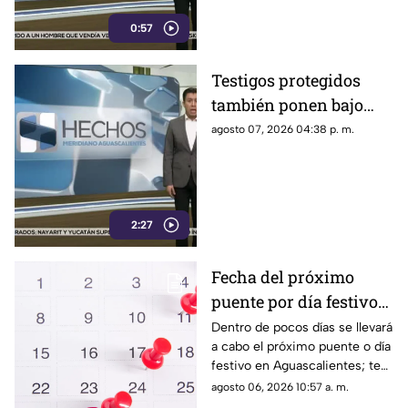
desestimar señalamientos que
0:57
vinculan a la 4T con la
narcopolítica.
Testigos protegidos
también ponen bajo
presión a políticos en
agosto 07, 2026 04:38 p. m.
México; detienen a
exgobernador señalado
por caso
AyotzinapaPublicado
2:27
Fecha del próximo
puente por día festivo
2026 para trabajadores
Dentro de pocos días se llevará
a cabo el próximo puente o día
y estudiantes en
festivo en Aguascalientes; te
Aguascalientes
contamos la fecha oficial para
agosto 06, 2026 10:57 a. m.
trabajadores y estudiantes