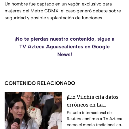
Un hombre fue captado en un vagón exclusivo para
mujeres del Metro CDMX; el caso generó debate sobre
seguridad y posible suplantación de funciones.
¡No te pierdas nuestro contenido, sigue a
TV Azteca Aguascalientes en Google
News!
CONTENIDO RELACIONADO
¡Liz Vilchis cita datos
erróneos en La
Mañanera: Estudio de
Estudio internacional de
Reuters confirma a TV Azteca
Reuters confirma
como el medio tradicional con
liderazgo de TV Azteca