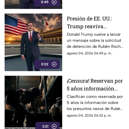
mecanismo de censura
0:45
audiencias podrían convertirse
en un mecanismo de censura
Presión de EE. UU.:
Trump reaviva
señalamientos contra
Donald Trump vuelve a lanzar
un mensaje sobre la solicitud
Rubén Rocha Moya y
de detención de Rubén Rocha
Enrique Inzunza
Moya y Enrique Inzunza.
agosto 04, 2026 06:45 p. m.
Conoce los detalles y la
0:22
postura de México
¡Censura! Reservan por
5 años información
sobre presuntos nexos
Clasifican como reservada por
5 años la información sobre
de Rocha Moya e
los presuntos nexos de Rubén
Inzunza con el crimen
Rocha Moya y Enrique Inzunza
agosto 04, 2026 06:32 p. m.
con el crimen organizado.
2:21
Conoce los detalles de la