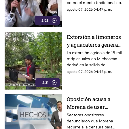
como el medio tradicional con
liderazgo de TV Azteca
mayor alcance y credibilidad
agosto 07, 2026 04:47 p. m.
en alcance y
en México, tras
credibilidad
2:52
inconsistencias en La
Mañanera
Extorsión a limoneros
y aguacateros genera
pérdidas de 18 mil mdp
La extorsión agrícola de 18 mil
mdp anuales en Michoacán
en Michoacán
derivó en la salida de
inspectores de EE. UU.,
agosto 07, 2026 04:45 p. m.
frenando la exportación de
2:31
aguacate y provocando
severas pérdidas
Oposición acusa a
Morena de usar
censura para ocultar
Sectores opositores
denunciaron que Morena
seńalamientos de
recurre a la censura para