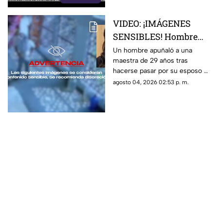
medida
VIDEO: ¡IMÁGENES
SENSIBLES! Hombre
apuñala más de 30
Un hombre apuñaló a una
maestra de 29 años tras
veces a maestra de 29
hacerse pasar por su esposo e
años en una escuela
ingresar a la escuela; te
agosto 04, 2026 02:53 p. m.
contamos lo que se sabe del
caso