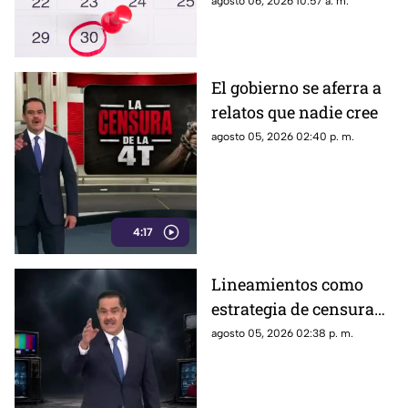
agosto 06, 2026 10:57 a. m.
trabajadores y estudiantes
El gobierno se aferra a
relatos que nadie cree
agosto 05, 2026 02:40 p. m.
4:17
Lineamientos como
estrategia de censura
contra los ciudadanos
agosto 05, 2026 02:38 p. m.