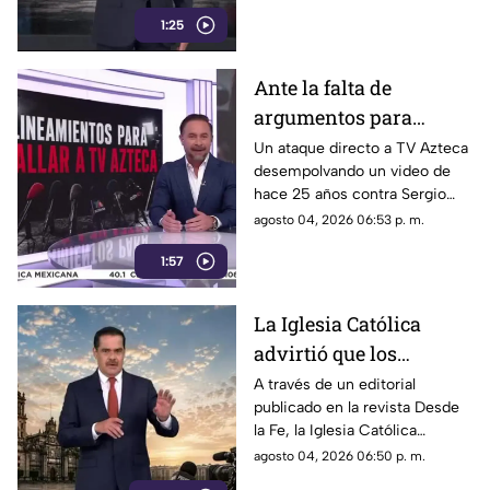
1:25
Ante la falta de
argumentos para
justificar lineamientos
Un ataque directo a TV Azteca
desempolvando un video de
diseñados para
hace 25 años contra Sergio
censurar, el Gobierno
Sarmiento. No es una disputa
agosto 04, 2026 06:53 p. m.
recurrió a la
política; es un intento
descalificación
1:57
desesperado por silenciar a la
crítica
La Iglesia Católica
advirtió que los
lineamientos para la
A través de un editorial
publicado en la revista Desde
defensa de las
la Fe, la Iglesia Católica
audiencias podrían
advirtió que los lineamientos
agosto 04, 2026 06:50 p. m.
convertirse en un
para la defensa de las