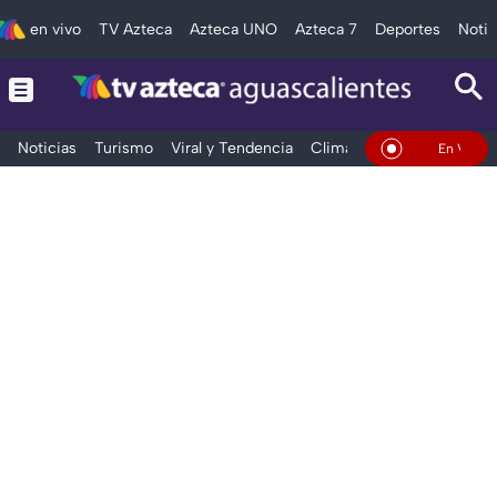
en vivo
TV Azteca
Azteca UNO
Azteca 7
Deportes
Notic
Noticias
Turismo
Viral y Tendencia
Clima
Deportes
Espec
En Vivo