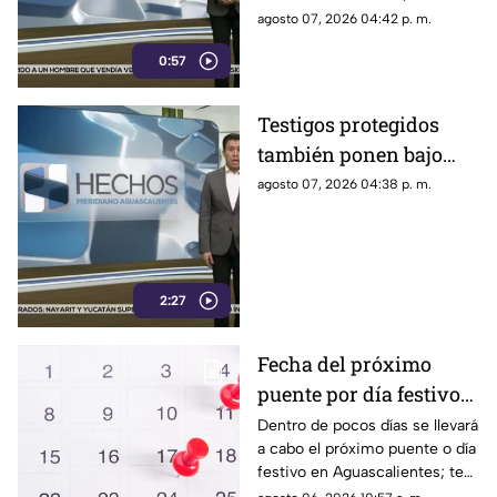
narcopolítica
imponer su versión oficial y
agosto 07, 2026 04:42 p. m.
desestimar señalamientos que
0:57
vinculan a la 4T con la
narcopolítica.
Testigos protegidos
también ponen bajo
presión a políticos en
agosto 07, 2026 04:38 p. m.
México; detienen a
exgobernador señalado
por caso
AyotzinapaPublicado
2:27
Fecha del próximo
puente por día festivo
2026 para trabajadores
Dentro de pocos días se llevará
a cabo el próximo puente o día
y estudiantes en
festivo en Aguascalientes; te
Aguascalientes
contamos la fecha oficial para