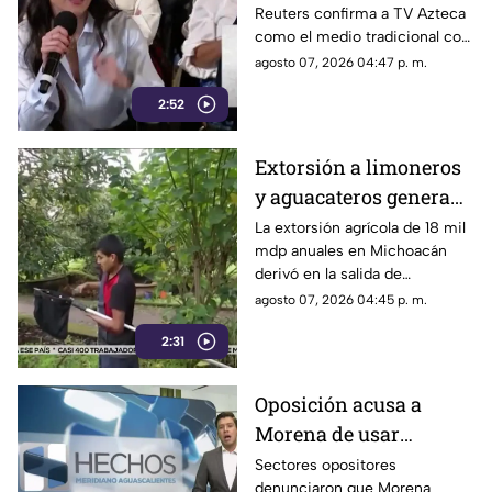
Reuters confirma a TV Azteca
Reuters confirma
como el medio tradicional con
liderazgo de TV Azteca
mayor alcance y credibilidad
agosto 07, 2026 04:47 p. m.
en alcance y
en México, tras
credibilidad
2:52
inconsistencias en La
Mañanera
Extorsión a limoneros
y aguacateros genera
pérdidas de 18 mil mdp
La extorsión agrícola de 18 mil
mdp anuales en Michoacán
en Michoacán
derivó en la salida de
inspectores de EE. UU.,
agosto 07, 2026 04:45 p. m.
frenando la exportación de
2:31
aguacate y provocando
severas pérdidas
Oposición acusa a
Morena de usar
censura para ocultar
Sectores opositores
denunciaron que Morena