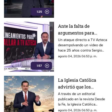
1:25
Ante la falta de
argumentos para
justificar lineamientos
Un ataque directo a TV Azteca
desempolvando un video de
diseñados para
hace 25 años contra Sergio
censurar, el Gobierno
Sarmiento. No es una disputa
agosto 04, 2026 06:53 p. m.
recurrió a la
política; es un intento
descalificación
1:57
desesperado por silenciar a la
crítica
La Iglesia Católica
advirtió que los
lineamientos para la
A través de un editorial
publicado en la revista Desde
defensa de las
la Fe, la Iglesia Católica
audiencias podrían
advirtió que los lineamientos
agosto 04, 2026 06:50 p. m.