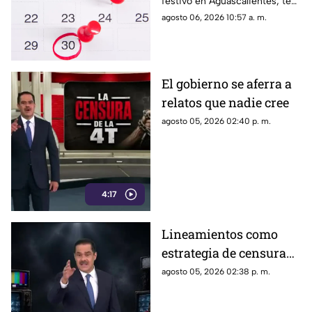
festivo en Aguascalientes; te
Aguascalientes
contamos la fecha oficial para
agosto 06, 2026 10:57 a. m.
trabajadores y estudiantes
El gobierno se aferra a
relatos que nadie cree
agosto 05, 2026 02:40 p. m.
4:17
Lineamientos como
estrategia de censura
contra los ciudadanos
agosto 05, 2026 02:38 p. m.