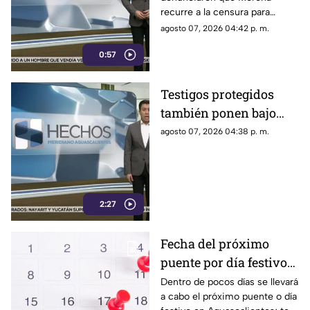
seńalamientos de
recurre a la censura para
narcopolítica
imponer su versión oficial y
agosto 07, 2026 04:42 p. m.
desestimar señalamientos que
0:57
vinculan a la 4T con la
narcopolítica.
Testigos protegidos
también ponen bajo
presión a políticos en
agosto 07, 2026 04:38 p. m.
México; detienen a
exgobernador señalado
por caso
AyotzinapaPublicado
2:27
Fecha del próximo
puente por día festivo
2026 para trabajadores
Dentro de pocos días se llevará
a cabo el próximo puente o día
y estudiantes en