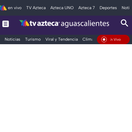
en vivo
TV Azteca
Azteca UNO
Azteca 7
Deportes
Notic
Noticias
Turismo
Viral y Tendencia
Clima
Deportes
Espec
En Vivo