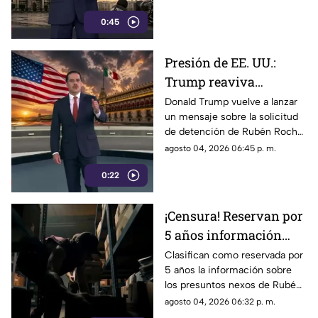
convertirse en un
para la defensa de las
mecanismo de censura
0:45
audiencias podrían convertirse
en un mecanismo de censura
Presión de EE. UU.:
Trump reaviva
señalamientos contra
Donald Trump vuelve a lanzar
un mensaje sobre la solicitud
Rubén Rocha Moya y
de detención de Rubén Rocha
Enrique Inzunza
Moya y Enrique Inzunza.
agosto 04, 2026 06:45 p. m.
Conoce los detalles y la
0:22
postura de México
¡Censura! Reservan por
5 años información
sobre presuntos nexos
Clasifican como reservada por
5 años la información sobre
de Rocha Moya e
los presuntos nexos de Rubén
Inzunza con el crimen
Rocha Moya y Enrique Inzunza
agosto 04, 2026 06:32 p. m.
con el crimen organizado.