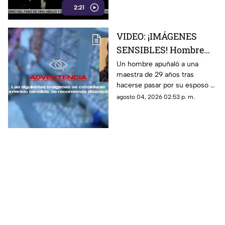
2:21
Conoce los detalles de la
medida
VIDEO: ¡IMÁGENES
SENSIBLES! Hombre
apuñala más de 30
Un hombre apuñaló a una
maestra de 29 años tras
veces a maestra de 29
hacerse pasar por su esposo e
años en una escuela
ingresar a la escuela; te
agosto 04, 2026 02:53 p. m.
contamos lo que se sabe del
caso