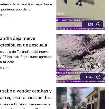
étievo de Moscú tras llegar tarde
o pudieron abordarlo
3 p. m.
1:18
landia deja nueve
agresión en una escuela
scuela de Tailandia dejó nueve
 23 heridas. El presunto agresor,
n falleció
0 p. m.
0:42
salió a vender cemitas y
al regresar a casa; así fue
VIDEO)
 más de 80 años, fue asesinada