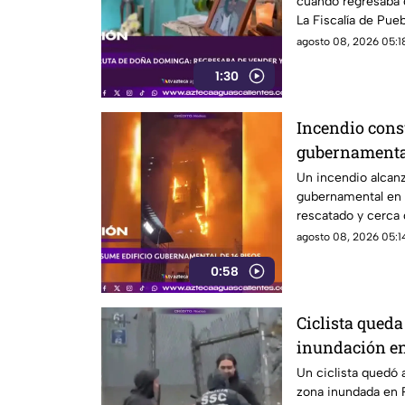
cuando regresaba 
La Fiscalía de Pueb
agosto 08, 2026 05:18
1:30
Incendio consu
gubernamenta
Un incendio alcanz
gubernamental en Y
rescatado y cerca
reubicados
agosto 08, 2026 05:14
0:58
Ciclista qued
inundación e
Un ciclista quedó a
zona inundada en 