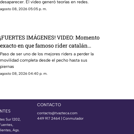
desaparecer. El video generó teorías en redes.
agosto 08, 2026 05:05 p. m.
¡FUERTES IMÁGENES! VIDEO: Momento
exacto en que famoso rider catalán
sufre una caída que lo deja parapléjico
Paso de ser uno de los mejores riders a perder la
movilidad completa desde el pecho hasta sus
piernas
agosto 08, 2026 04:40 p. m.
CONTACTO
NTES
contacto@tvazteca.com
449 917 2464 | Conmutador
tes Sur 1202,
Fuentes,
ientes, Ags.