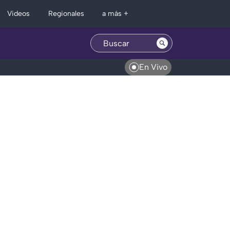
Regionales
Videos
a más +
En Vivo