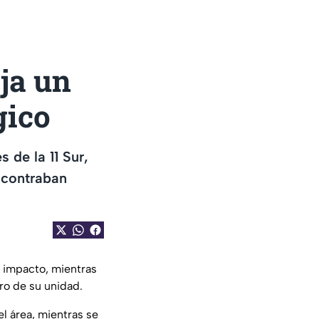
eja un
gico
 de la 11 Sur,
ncontraban
l impacto, mientras
ro de su unidad.
l área, mientras se