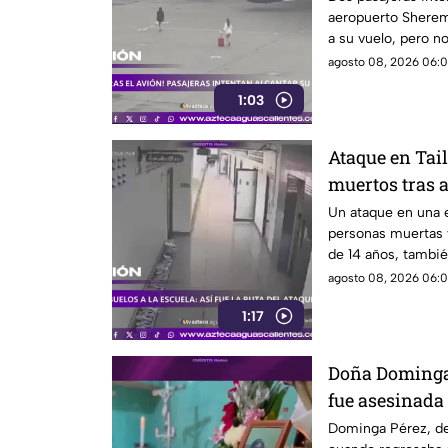
aeropuerto Sherem
a su vuelo, pero n
agosto 08, 2026 06:0
1:03
Ataque en Tai
muertos tras 
Un ataque en una e
personas muertas y
de 14 años, tambié
agosto 08, 2026 06:0
1:17
Doña Dominga 
fue asesinada 
la agresión (
Dominga Pérez, de