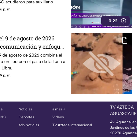
C acudieron para auxiliarlo
6 p. m.
0:22
el 9 de agosto de 2026:
 comunicación y enfoque
l 9 de agosto de 2026 combina el
o en Leo con el paso de la Luna a
Libra.
9 p. m.
TV AZTECA
ca
Noticias
a más +
AGUASCALIE
UNO
Deportes
Videos
Av. Aguascalien
adn Noticias
TV Azteca Internacional
Jardines de las 
20270 Aguascal