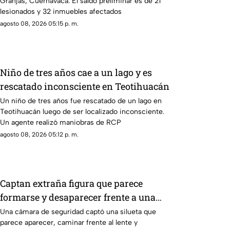
Granjas, Cuernavaca. El saldo preliminar es de 21
lesionados y 32 inmuebles afectados
agosto 08, 2026 05:15 p. m.
Niño de tres años cae a un lago y es
rescatado inconsciente en Teotihuacán
Un niño de tres años fue rescatado de un lago en
Teotihuacán luego de ser localizado inconsciente.
Un agente realizó maniobras de RCP
agosto 08, 2026 05:12 p. m.
Captan extraña figura que parece
formarse y desaparecer frente a una
cámara
Una cámara de seguridad captó una silueta que
parece aparecer, caminar frente al lente y