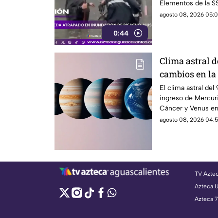
Elementos de la SS
agosto 08, 2026 05:0
0:44
Clima astral d
cambios en la
emocional
El clima astral de
ingreso de Mercuri
Cáncer y Venus en 
agosto 08, 2026 04:5
TV Azte
Azteca 
Azteca 7