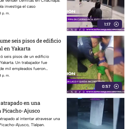
de vender cemitas en Chachapa.
la investiga el caso
 p. m.
1:17
me seis pisos de edificio
l en Yakarta
ó seis pisos de un edificio
akarta. Un trabajador fue
 de mil empleados fueron
 p. m.
0:57
a atrapado en una
n Picacho-Ajusco
trapado al intentar atravesar una
Picacho-Ajusco, Tlalpan.