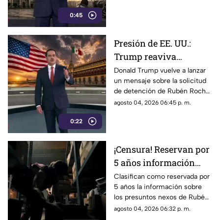
convertirse en un
para la defensa de las
mecanismo de censura
0:45
audiencias podrían convertirse
en un mecanismo de censura
Presión de EE. UU.:
Trump reaviva
señalamientos contra
Donald Trump vuelve a lanzar
un mensaje sobre la solicitud
Rubén Rocha Moya y
de detención de Rubén Rocha
Enrique Inzunza
Moya y Enrique Inzunza.
agosto 04, 2026 06:45 p. m.
Conoce los detalles y la
0:22
postura de México
¡Censura! Reservan por
5 años información
sobre presuntos nexos
Clasifican como reservada por
5 años la información sobre
de Rocha Moya e
los presuntos nexos de Rubén
Inzunza con el crimen
Rocha Moya y Enrique Inzunza
agosto 04, 2026 06:32 p. m.
con el crimen organizado.