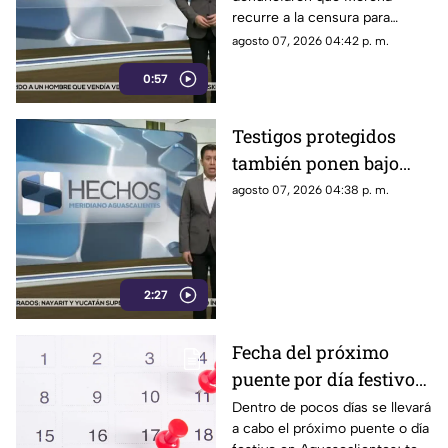
seńalamientos de
recurre a la censura para
narcopolítica
imponer su versión oficial y
agosto 07, 2026 04:42 p. m.
desestimar señalamientos que
0:57
vinculan a la 4T con la
narcopolítica.
Testigos protegidos
también ponen bajo
presión a políticos en
agosto 07, 2026 04:38 p. m.
México; detienen a
exgobernador señalado
por caso
AyotzinapaPublicado
2:27
Fecha del próximo
puente por día festivo
2026 para trabajadores
Dentro de pocos días se llevará
a cabo el próximo puente o día
y estudiantes en