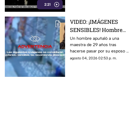
2:21
Conoce los detalles de la
medida
VIDEO: ¡IMÁGENES
SENSIBLES! Hombre
apuñala más de 30
Un hombre apuñaló a una
maestra de 29 años tras
veces a maestra de 29
hacerse pasar por su esposo e
años en una escuela
ingresar a la escuela; te
agosto 04, 2026 02:53 p. m.
contamos lo que se sabe del
caso