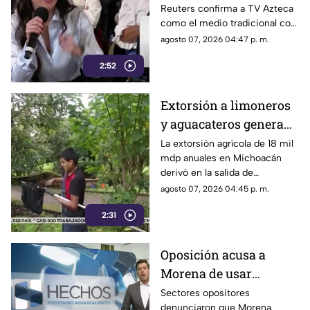
Reuters confirma a TV Azteca
Reuters confirma
como el medio tradicional con
liderazgo de TV Azteca
mayor alcance y credibilidad
agosto 07, 2026 04:47 p. m.
en alcance y
en México, tras
credibilidad
2:52
inconsistencias en La
Mañanera
Extorsión a limoneros
y aguacateros genera
pérdidas de 18 mil mdp
La extorsión agrícola de 18 mil
mdp anuales en Michoacán
en Michoacán
derivó en la salida de
inspectores de EE. UU.,
agosto 07, 2026 04:45 p. m.
frenando la exportación de
2:31
aguacate y provocando
severas pérdidas
Oposición acusa a
Morena de usar
censura para ocultar
Sectores opositores
denunciaron que Morena