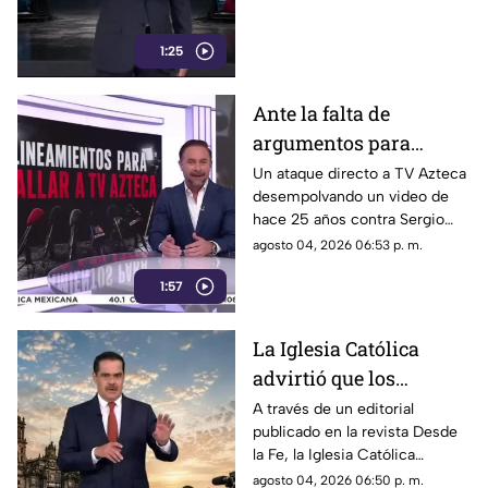
1:25
Ante la falta de
argumentos para
justificar lineamientos
Un ataque directo a TV Azteca
desempolvando un video de
diseñados para
hace 25 años contra Sergio
censurar, el Gobierno
Sarmiento. No es una disputa
agosto 04, 2026 06:53 p. m.
recurrió a la
política; es un intento
descalificación
1:57
desesperado por silenciar a la
crítica
La Iglesia Católica
advirtió que los
lineamientos para la
A través de un editorial
publicado en la revista Desde
defensa de las
la Fe, la Iglesia Católica
audiencias podrían
advirtió que los lineamientos
agosto 04, 2026 06:50 p. m.