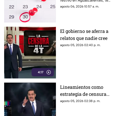
festivo en Aguascalientes; te
Aguascalientes
contamos la fecha oficial para
agosto 06, 2026 10:57 a. m.
trabajadores y estudiantes
El gobierno se aferra a
relatos que nadie cree
agosto 05, 2026 02:40 p. m.
4:17
Lineamientos como
estrategia de censura
contra los ciudadanos
agosto 05, 2026 02:38 p. m.