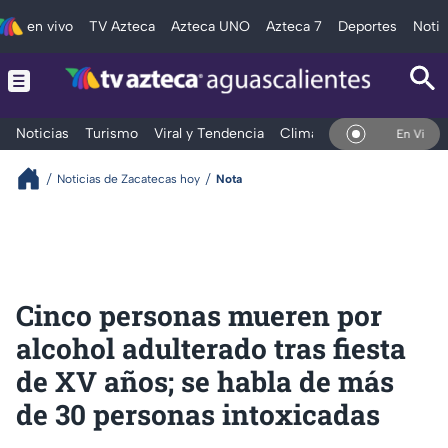
en vivo
TV Azteca
Azteca UNO
Azteca 7
Deportes
Notic
Noticias
Turismo
Viral y Tendencia
Clima
Deportes
Espec
En Vivo
Noticias de Zacatecas hoy
Nota
Cinco personas mueren por
alcohol adulterado tras fiesta
de XV años; se habla de más
de 30 personas intoxicadas