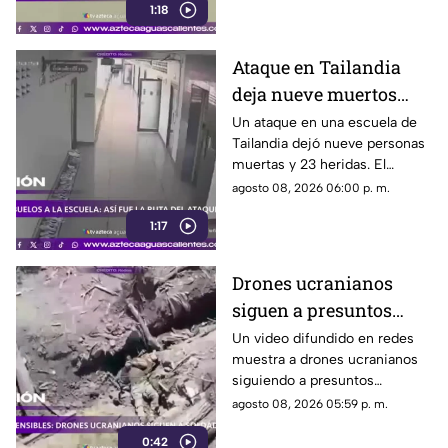
1:18
cerebrovascular
Ataque en Tailandia
deja nueve muertos
tras agresión en una
Un ataque en una escuela de
Tailandia dejó nueve personas
escuela
muertas y 23 heridas. El
presunto agresor, de 14 años,
agosto 08, 2026 06:00 p. m.
también falleció
1:17
Drones ucranianos
siguen a presuntos
soldados rusos durante
Un video difundido en redes
muestra a drones ucranianos
varias horas
siguiendo a presuntos
soldados rusos antes de un
agosto 08, 2026 05:59 p. m.
ataque durante la guerra
0:42