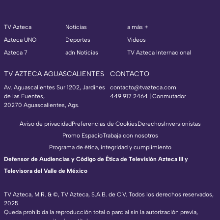
TV Azteca
Noticias
a más +
Azteca UNO
Deportes
Videos
Azteca 7
adn Noticias
TV Azteca Internacional
TV AZTECA AGUASCALIENTES
CONTACTO
Av. Aguascalientes Sur 1202, Jardines
contacto@tvazteca.com
de las Fuentes,
449 917 2464 | Conmutador
20270 Aguascalientes, Ags.
Aviso de privacidad
Preferencias de Cookies
Derechos
Inversionistas
Promo Espacio
Trabaja con nosotros
Programa de ética, integridad y cumplimiento
Defensor de Audiencias y Código de Ética de Televisión Azteca III y
Televisora del Valle de México
TV Azteca, M.R. & ©, TV Azteca, S.A.B. de C.V. Todos los derechos reservados,
2025.
Queda prohibida la reproducción total o parcial sin la autorización previa,