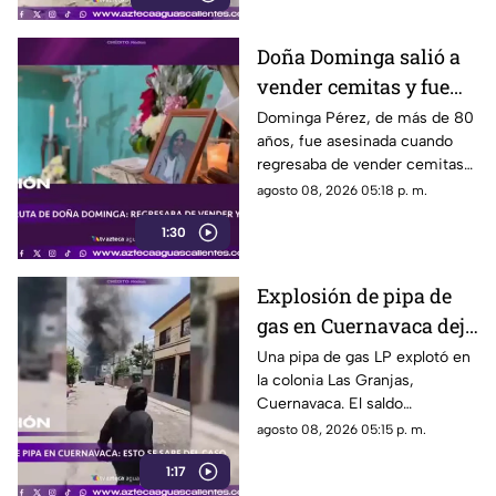
Doña Dominga salió a
vender cemitas y fue
asesinada al regresar a
Dominga Pérez, de más de 80
años, fue asesinada cuando
casa; así fue la agresión
regresaba de vender cemitas
(VIDEO)
en Chachapa. La Fiscalía de
agosto 08, 2026 05:18 p. m.
Puebla investiga el caso
1:30
Explosión de pipa de
gas en Cuernavaca deja
21 personas lesionadas
Una pipa de gas LP explotó en
la colonia Las Granjas,
Cuernavaca. El saldo
preliminar es de 21 lesionados
agosto 08, 2026 05:15 p. m.
y 32 inmuebles afectados
1:17