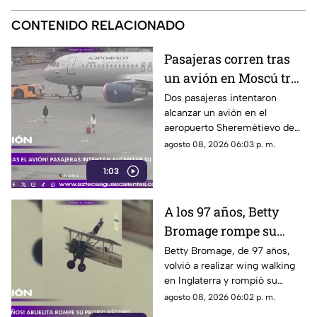
CONTENIDO RELACIONADO
Pasajeras corren tras
un avión en Moscú tras
llegar tarde a su vuelo
Dos pasajeras intentaron
alcanzar un avión en el
aeropuerto Sheremétievo de
Moscú tras llegar tarde a su
agosto 08, 2026 06:03 p. m.
vuelo, pero no pudieron
1:03
abordarlo
A los 97 años, Betty
Bromage rompe su
propio récord Guinness
Betty Bromage, de 97 años,
volvió a realizar wing walking
en las alturas
en Inglaterra y rompió su
propio récord Guinness tras
agosto 08, 2026 06:02 p. m.
superar un accidente