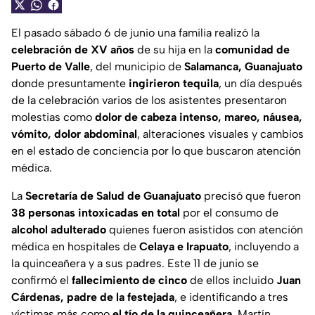
El pasado sábado 6 de junio una familia realizó la
celebración de XV años
de su hija en la
comunidad de
Puerto de Valle
, del municipio de
Salamanca, Guanajuato
donde presuntamente
ingirieron tequila
, un día después
de la celebración varios de los asistentes presentaron
molestias como
dolor de cabeza intenso, mareo, náusea,
vómito, dolor abdominal
, alteraciones visuales y cambios
en el estado de conciencia por lo que buscaron atención
médica.
La
Secretaría de Salud de Guanajuato
precisó que fueron
38 personas intoxicadas en total
por el consumo de
alcohol adulterado
quienes fueron asistidos con atención
médica en hospitales de
Celaya e Irapuato
, incluyendo a
la quinceañera y a sus padres. Este 11 de junio se
confirmó el
fallecimiento de cinco
de ellos incluido
Juan
Cárdenas, padre de la festejada
, e identificando a tres
víctimas más como
el tío de la quinceañera
, Martín