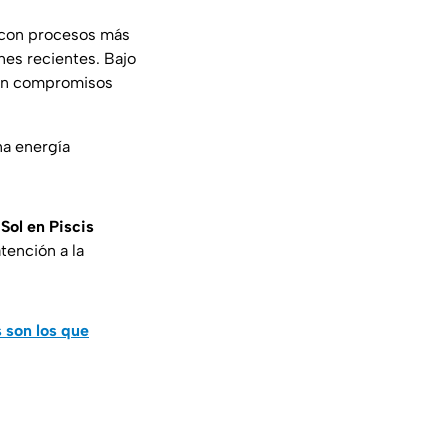
 con procesos más
nes recientes. Bajo
sen compromisos
na energía
y
Sol en Piscis
tención a la
s son los que