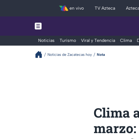
en vivo
TV Azteca
Aztec
Noticias
Turismo
Viral y Tendencia
Clima
D
Noticias de Zacatecas hoy
Nota
Clima 
marzo: 