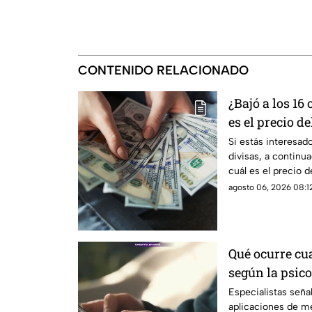
CONTENIDO RELACIONADO
¿Bajó a los 16
es el precio d
hoy 6 de agost
Si estás interesad
divisas, a contin
cuál es el precio 
de agosto
agosto 06, 2026 08:12
Qué ocurre cua
según la psico
Especialistas seña
aplicaciones de m