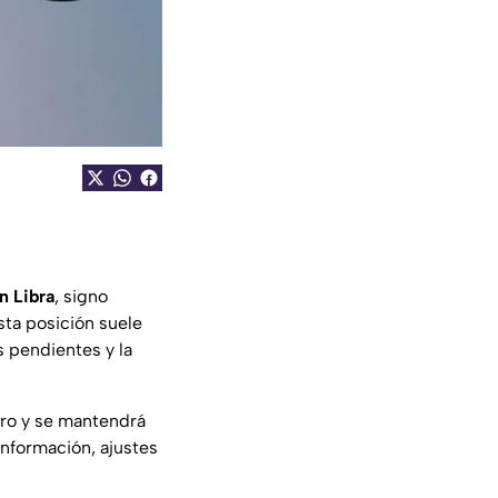
n Libra
, signo
sta posición suele
s pendientes y la
ero y se mantendrá
información, ajustes