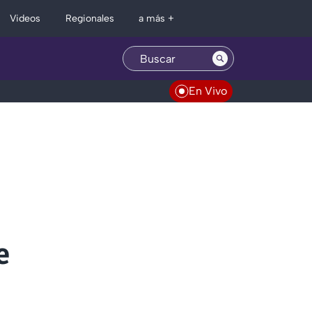
Regionales
Videos
a más +
En Vivo
e