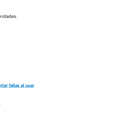
ridades.
ar fallas al usar
a