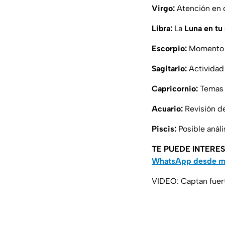
Virgo:
Atención en d
Libra:
La
Luna en tu
Escorpio:
Momento de
Sagitario:
Actividad 
Capricornio:
Temas p
Acuario:
Revisión de
Piscis:
Posible anál
TE PUEDE INTERE
WhatsApp desde m
VIDEO: Captan fuert