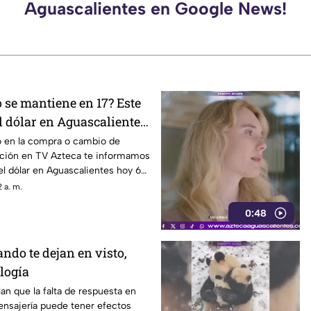
Aguascalientes en Google News!
 o se mantiene en 17? Este
el dólar en Aguascalientes
o de 2026
o en la compra o cambio de
uación en TV Azteca te informamos
del dólar en Aguascalientes hoy 6
 a. m.
0:48
ndo te dejan en visto,
logía
lan que la falta de respuesta en
ensajería puede tener efectos