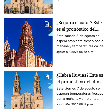
Aguascalientes mantiene
probabilidad de lluvias
¿Seguirá el calor? Este
es el pronóstico del
clima en Zacatecas
Este sábado 8 de agosto se
espera ambiente fresco por la
HOY sábado 8 de agosto
mañana y temperaturas cálidas
por la tarde; el clima en
agosto 07, 2026 05:52 p. m.
Zacatecas hoy no prevé lluvias
en la capital
¿Habrá lluvias? Este es
el pronóstico del clima
en Aguascalientes HOY
Este viernes 7 de agosto se
esperan temperaturas frescas
viernes 7 de agosto
por la mañana y ambiente
templado a cálido por la tarde;
agosto 06, 2026 08:17 p. m.
el clima en Aguascalientes