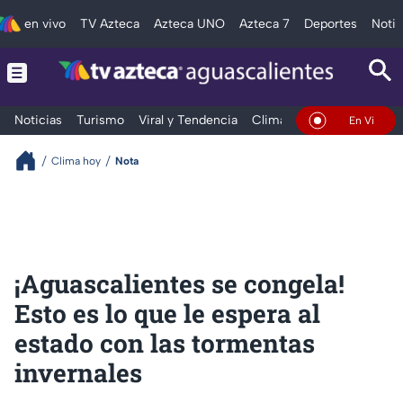
en vivo
TV Azteca
Azteca UNO
Azteca 7
Deportes
Notic
Noticias
Turismo
Viral y Tendencia
Clima
Deportes
Espec
En Vivo
Clima hoy
Nota
¡Aguascalientes se congela!
Esto es lo que le espera al
estado con las tormentas
invernales