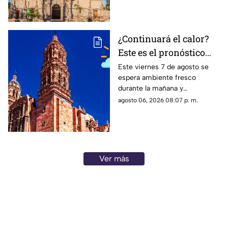
mantiene pronóstico de lluvias
¿Continuará el calor?
Este es el pronóstico
del clima en Zacatecas
Este viernes 7 de agosto se
espera ambiente fresco
HOY viernes 7 de
durante la mañana y
agosto
temperaturas cálidas por la
agosto 06, 2026 08:07 p. m.
tarde; el clima en Zacatecas
hoy no prevé lluvias en la
capital
Ver más