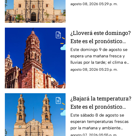
domingo 9 de agosto
cálido por la tarde; el clima en
agosto 08, 2026 05:29 p. m.
Aguascalientes mantiene baja
probabilidad de lluvia
¿Lloverá este domingo?
Este es el pronóstico
del clima en Zacatecas
Este domingo 9 de agosto se
espera una mañana fresca y
HOY domingo 9 de
lluvias por la tarde; el clima en
agosto
Zacatecas hoy tendrá hasta 25
agosto 08, 2026 05:23 p. m.
grados en la capital
¿Bajará la temperatura?
Este es el pronóstico
del clima en
Este sábado 8 de agosto se
esperan temperaturas frescas
Aguascalientes HOY
por la mañana y ambiente
sábado 8 de agosto
cálido por la tarde; el clima en
agosto 07, 2026 05:55 p. m.