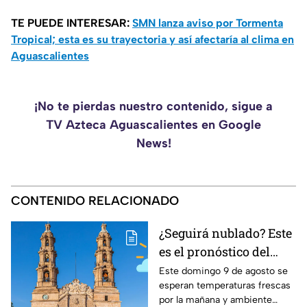
TE PUEDE INTERESAR:
SMN lanza aviso por Tormenta
Tropical; esta es su trayectoria y así afectaría al clima en
Aguascalientes
¡No te pierdas nuestro contenido, sigue a
TV Azteca Aguascalientes en Google
News!
CONTENIDO RELACIONADO
¿Seguirá nublado? Este
es el pronóstico del
clima en
Este domingo 9 de agosto se
esperan temperaturas frescas
Aguascalientes HOY
por la mañana y ambiente