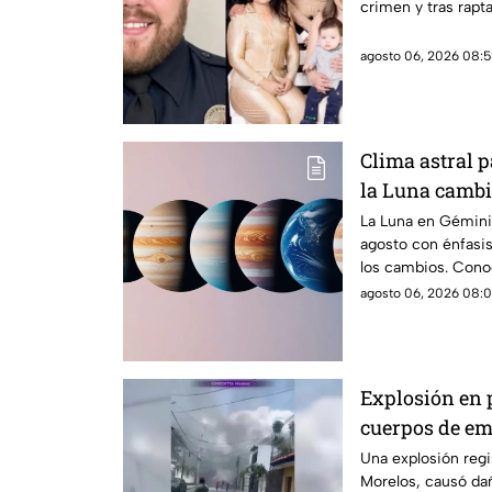
crimen y tras rapta
prohibieran ac
violencia fami
agosto 06, 2026 08:5
Clima astral 
la Luna cambi
comunicació
La Luna en Géminis
agosto con énfasis
los cambios. Conoc
agosto 06, 2026 08:0
Explosión en 
cuerpos de e
Una explosión regi
Morelos, causó da