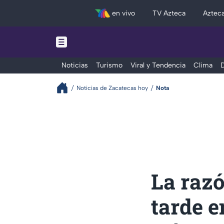
en vivo
TV Azteca
Aztec
Noticias
Turismo
Viral y Tendencia
Clima
D
Noticias de Zacatecas hoy
Nota
La razó
tarde e