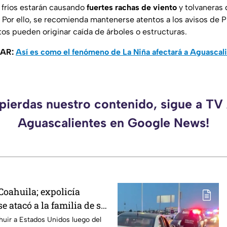
 fríos estarán causando
fuertes rachas de viento
y tolvaneras 
 Por ello, se recomienda mantenerse atentos a los avisos de Pr
tos pueden originar caída de árboles o estructuras.
SAR:
Así es como el fenómeno de La Niña afectará a Aguascali
 pierdas nuestro contenido, sigue a TV
Aguascalientes en Google News!
oahuila; expolicía
 atacó a la familia de su
cana luego de que le
 huir a Estados Unidos luego del