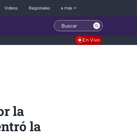
Regionales
Videos
a más +
En Vivo
r la
ntró la