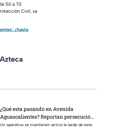
de 50 a 70
otección Civil, ya
entes; ¿hasta
 Azteca
¿Qué esta pasando en Avenida
Aguascalientes? Reportan persecución
y accidente vehicular
Un operativo se mantienen activo la tarde de este