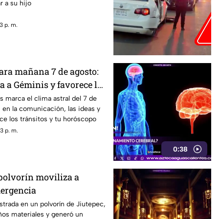
r a su hijo
ercarse a su hijo por
liar
3 p. m.
para mañana 7 de agosto:
a a Géminis y favorece la
n
 marca el clima astral del 7 de
 en la comunicación, las ideas y
e los tránsitos y tu horóscopo
3 p. m.
0:38
polvorín moviliza a
mergencia
strada en un polvorín de Jiutepec,
ños materiales y generó un