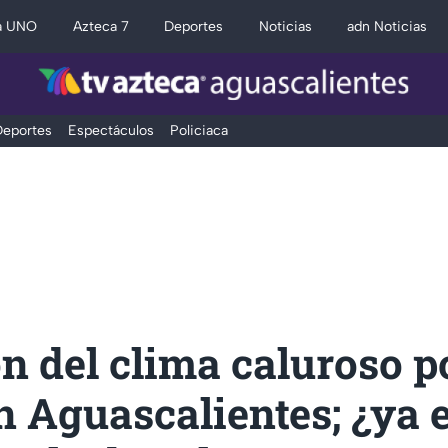
a UNO
Azteca 7
Deportes
Noticias
adn Noticias
eportes
Espectáculos
Policiaca
n del clima caluroso po
n Aguascalientes; ¿ya e