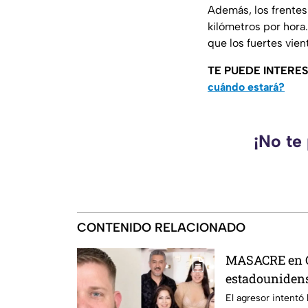
Además, los frentes
kilómetros por hora.
que los fuertes vien
TE PUEDE INTERE
cuándo estará?
¡No te
CONTENIDO RELACIONADO
MASACRE en C
estadounidense
expareja mexi
El agresor intentó