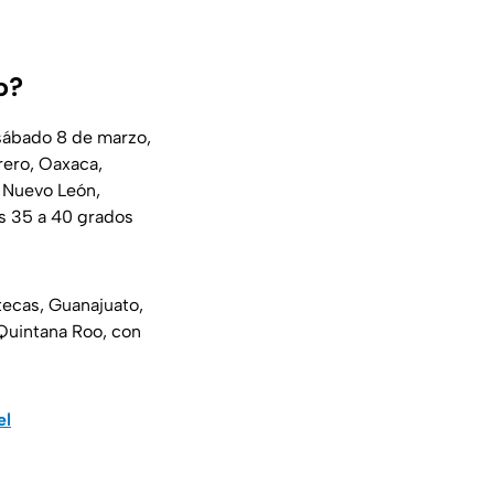
o?
 sábado 8 de marzo,
rero, Oaxaca,
, Nuevo León,
os 35 a 40 grados
tecas, Guanajuato,
Quintana Roo, con
el