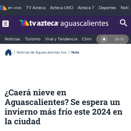
en vivo
TV Azteca
Azteca UNO
Azteca 7
Deportes
Notic
Noticias
Turismo
Viral y Tendencia
Clima
Deportes
Espec
En Vivo
Noticias de Aguascalientes hoy
Nota
¿Caerá nieve en
Aguascalientes? Se espera un
invierno más frío este 2024 en
la ciudad