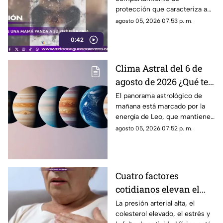
protección que caracteriza a
las pandas gigantes durante los
agosto 05, 2026 07:53 p. m.
primeros meses de vida de
0:42
sus crías
Clima Astral del 6 de
agosto de 2026 ¿Qué te
depara la energía del
El panorama astrológico de
mañana está marcado por la
día?
energía de Leo, que mantiene
el enfoque en la creatividad, la
agosto 05, 2026 07:52 p. m.
identidad y la expresión
personal
Cuatro factores
cotidianos elevan el
riesgo de infarto
La presión arterial alta, el
colesterol elevado, el estrés y