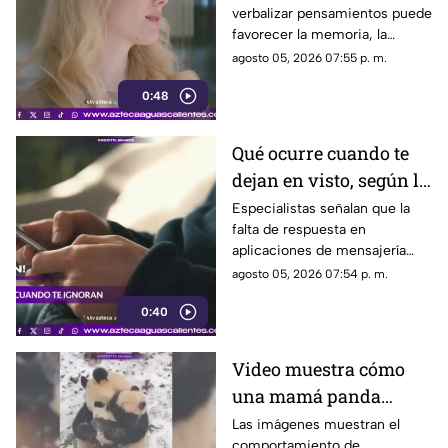
verbalizar pensamientos puede
memoria
favorecer la memoria, la
planificación y el manejo de
agosto 05, 2026 07:55 p. m.
situaciones estresantes
0:48
Qué ocurre cuando te
dejan en visto, según la
psicología
Especialistas señalan que la
falta de respuesta en
aplicaciones de mensajería
puede tener efectos
agosto 05, 2026 07:54 p. m.
emocionales y psicológicos
0:40
Video muestra cómo
una mamá panda
protege a su cría
Las imágenes muestran el
comportamiento de