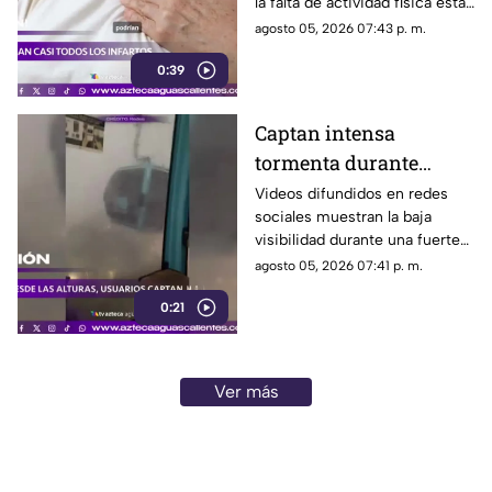
la falta de actividad física están
entre los principales factores
agosto 05, 2026 07:43 p. m.
asociados al infarto
0:39
Captan intensa
tormenta durante
recorrido del Cablebús
Videos difundidos en redes
sociales muestran la baja
en CDMX
visibilidad durante una fuerte
lluvia registrada en la Ciudad
agosto 05, 2026 07:41 p. m.
de México
0:21
Ver más