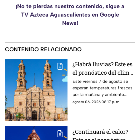
¡No te pierdas nuestro contenido, sigue a
TV Azteca Aguascalientes en Google
News!
CONTENIDO RELACIONADO
¿Habrá lluvias? Este es
el pronóstico del clima
en Aguascalientes HOY
Este viernes 7 de agosto se
esperan temperaturas frescas
viernes 7 de agosto
por la mañana y ambiente
templado a cálido por la tarde;
agosto 06, 2026 08:17 p. m.
el clima en Aguascalientes
mantiene pronóstico de lluvias
¿Continuará el calor?