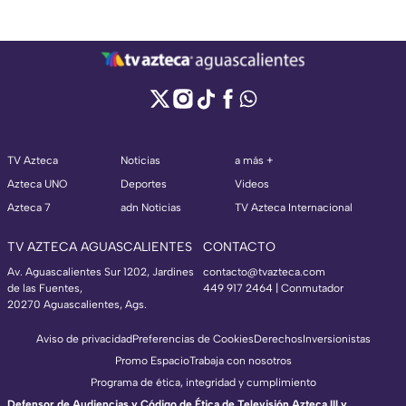
TV Azteca
Noticias
a más +
Azteca UNO
Deportes
Videos
Azteca 7
adn Noticias
TV Azteca Internacional
TV AZTECA AGUASCALIENTES
CONTACTO
Av. Aguascalientes Sur 1202, Jardines
contacto@tvazteca.com
de las Fuentes,
449 917 2464 | Conmutador
20270 Aguascalientes, Ags.
Aviso de privacidad
Preferencias de Cookies
Derechos
Inversionistas
Promo Espacio
Trabaja con nosotros
Programa de ética, integridad y cumplimiento
Defensor de Audiencias y Código de Ética de Televisión Azteca III y