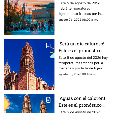
clima en
Este 6 de agosto de 2026
habrá temperaturas
Aguascalientes hoy 6
ligeramente frescas por la
de agosto
mañana y calor en el día; el
agosto 06, 2026 08:07 a. m.
clima de hoy en
Aguascalientes SÍ tiene
pronóstico de lluvia
¡Será un día caluroso!
Este es el pronóstico
del clima en Zacatecas
Este 5 de agosto del 2026 hay
temperaturas frescas por la
HOY miércoles 5 de
mañana y por la tarde ligero
agosto
calor; el clima de hoy en
agosto 05, 2026 08:19 a. m.
Zacatecas NO tiene pronóstico
de lluvias
¡Aguas con el calorón!
Este es el pronóstico
del clima en
Este 5 de agosto de 2026