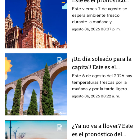
Este es el pronóstico
del clima en Zacatecas
Este viernes 7 de agosto se
espera ambiente fresco
HOY viernes 7 de
durante la mañana y
agosto
temperaturas cálidas por la
agosto 06, 2026 08:07 p. m.
tarde; el clima en Zacatecas
hoy no prevé lluvias en la
capital
¡Un día soleado para la
capital! Este es el
pronóstico del clima en
Este 6 de agosto del 2026 hay
temperaturas frescas por la
Zacatecas HOY jueves 6
mañana y por la tarde ligero
de agosto
calor; el clima de hoy en
agosto 06, 2026 08:22 a. m.
Zacatecas NO tiene pronóstico
de lluvias
¿Ya no va a llover? Este
es el pronóstico del