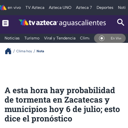
en vivo
TV Azteca
Azteca UNO
Azteca 7
Deportes
Notic
Noticias
Turismo
Viral y Tendencia
Clima
Deportes
Espec
En Vivo
Clima hoy
Nota
A esta hora hay probabilidad
de tormenta en Zacatecas y
municipios hoy 6 de julio; esto
dice el pronóstico