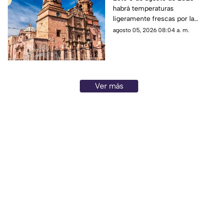
habrá temperaturas
Aguascalientes hoy 4
ligeramente frescas por la
de agosto
mañana y calor en el día; el
agosto 05, 2026 08:04 a. m.
clima de hoy en
Aguascalientes NO tiene
pronóstico de lluvia
Ver más