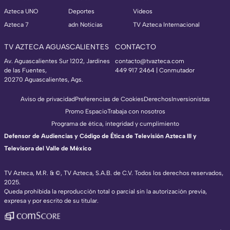
Azteca UNO
Deportes
Videos
Azteca 7
adn Noticias
TV Azteca Internacional
TV AZTECA AGUASCALIENTES
CONTACTO
Av. Aguascalientes Sur 1202, Jardines
contacto@tvazteca.com
de las Fuentes,
449 917 2464 | Conmutador
20270 Aguascalientes, Ags.
Aviso de privacidad
Preferencias de Cookies
Derechos
Inversionistas
Promo Espacio
Trabaja con nosotros
Programa de ética, integridad y cumplimiento
Defensor de Audiencias y Código de Ética de Televisión Azteca III y
Televisora del Valle de México
TV Azteca, M.R. & ©, TV Azteca, S.A.B. de C.V. Todos los derechos reservados,
2025.
Queda prohibida la reproducción total o parcial sin la autorización previa,
expresa y por escrito de su titular.