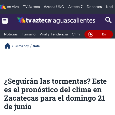
en vivo
TV Azteca
Azteca UNO
Azteca 7
Deportes
Notic
Noticias
Turismo
Viral y Tendencia
Clima
Deportes
Espec
En Vivo
Clima hoy
Nota
¿Seguirán las tormentas? Este
es el pronóstico del clima en
Zacatecas para el domingo 21
de junio