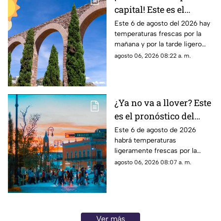
capital! Este es el
pronóstico del clima en
Este 6 de agosto del 2026 hay
temperaturas frescas por la
Zacatecas HOY jueves 6
mañana y por la tarde ligero
de agosto
calor; el clima de hoy en
agosto 06, 2026 08:22 a. m.
Zacatecas NO tiene pronóstico
de lluvias
¿Ya no va a llover? Este
es el pronóstico del
clima en
Este 6 de agosto de 2026
habrá temperaturas
Aguascalientes hoy 6
ligeramente frescas por la
de agosto
mañana y calor en el día; el
agosto 06, 2026 08:07 a. m.
clima de hoy en
Aguascalientes SÍ tiene
pronóstico de lluvia
Ver más