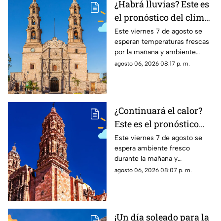
¿Habrá lluvias? Este es
el pronóstico del clima
en Aguascalientes HOY
Este viernes 7 de agosto se
esperan temperaturas frescas
viernes 7 de agosto
por la mañana y ambiente
templado a cálido por la tarde;
agosto 06, 2026 08:17 p. m.
el clima en Aguascalientes
mantiene pronóstico de lluvias
¿Continuará el calor?
Este es el pronóstico
del clima en Zacatecas
Este viernes 7 de agosto se
espera ambiente fresco
HOY viernes 7 de
durante la mañana y
agosto
temperaturas cálidas por la
agosto 06, 2026 08:07 p. m.
tarde; el clima en Zacatecas
hoy no prevé lluvias en la
capital
¡Un día soleado para la