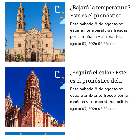
¿Bajará la temperatura?
Este es el pronóstico
del clima en
Este sábado 8 de agosto se
esperan temperaturas frescas
Aguascalientes HOY
por la mañana y ambiente
sábado 8 de agosto
cálido por la tarde; el clima en
agosto 07, 2026 05:55 p. m.
Aguascalientes mantiene
probabilidad de lluvias
¿Seguirá el calor? Este
es el pronóstico del
clima en Zacatecas
Este sábado 8 de agosto se
espera ambiente fresco por la
HOY sábado 8 de agosto
mañana y temperaturas cálidas
por la tarde; el clima en
agosto 07, 2026 05:52 p. m.
Zacatecas hoy no prevé lluvias
en la capital