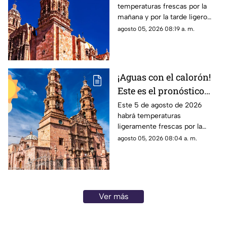
temperaturas frescas por la
HOY miércoles 5 de
mañana y por la tarde ligero
agosto
calor; el clima de hoy en
agosto 05, 2026 08:19 a. m.
Zacatecas NO tiene pronóstico
de lluvias
¡Aguas con el calorón!
Este es el pronóstico
del clima en
Este 5 de agosto de 2026
habrá temperaturas
Aguascalientes hoy 4
ligeramente frescas por la
de agosto
mañana y calor en el día; el
agosto 05, 2026 08:04 a. m.
clima de hoy en
Aguascalientes NO tiene
pronóstico de lluvia
Ver más