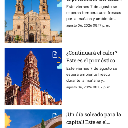
en Aguascalientes HOY
Este viernes 7 de agosto se
esperan temperaturas frescas
viernes 7 de agosto
por la mañana y ambiente
templado a cálido por la tarde;
agosto 06, 2026 08:17 p. m.
el clima en Aguascalientes
mantiene pronóstico de lluvias
¿Continuará el calor?
Este es el pronóstico
del clima en Zacatecas
Este viernes 7 de agosto se
espera ambiente fresco
HOY viernes 7 de
durante la mañana y
agosto
temperaturas cálidas por la
agosto 06, 2026 08:07 p. m.
tarde; el clima en Zacatecas
hoy no prevé lluvias en la
capital
¡Un día soleado para la
capital! Este es el