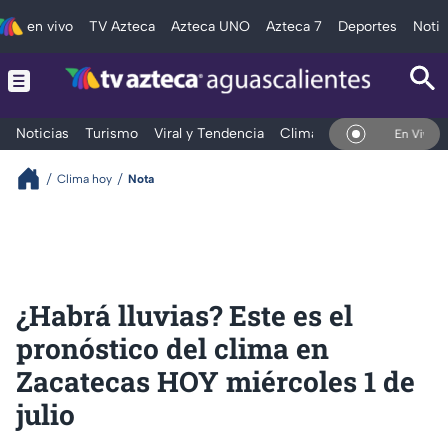
en vivo
TV Azteca
Azteca UNO
Azteca 7
Deportes
Notic
Noticias
Turismo
Viral y Tendencia
Clima
Deportes
Espec
En Vivo
Clima hoy
Nota
¿Habrá lluvias? Este es el
pronóstico del clima en
Zacatecas HOY miércoles 1 de
julio