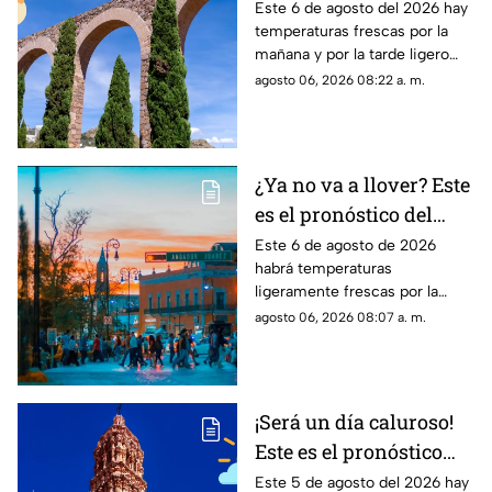
pronóstico del clima en
Este 6 de agosto del 2026 hay
temperaturas frescas por la
Zacatecas HOY jueves 6
mañana y por la tarde ligero
de agosto
calor; el clima de hoy en
agosto 06, 2026 08:22 a. m.
Zacatecas NO tiene pronóstico
de lluvias
¿Ya no va a llover? Este
es el pronóstico del
clima en
Este 6 de agosto de 2026
habrá temperaturas
Aguascalientes hoy 6
ligeramente frescas por la
de agosto
mañana y calor en el día; el
agosto 06, 2026 08:07 a. m.
clima de hoy en
Aguascalientes SÍ tiene
pronóstico de lluvia
¡Será un día caluroso!
Este es el pronóstico
del clima en Zacatecas
Este 5 de agosto del 2026 hay