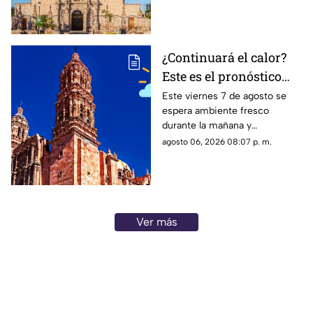
el clima en Aguascalientes
mantiene pronóstico de lluvias
¿Continuará el calor?
Este es el pronóstico
del clima en Zacatecas
Este viernes 7 de agosto se
espera ambiente fresco
HOY viernes 7 de
durante la mañana y
agosto
temperaturas cálidas por la
agosto 06, 2026 08:07 p. m.
tarde; el clima en Zacatecas
hoy no prevé lluvias en la
capital
Ver más