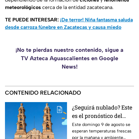
meteorológicos
cerca de la entidad zacatecana.
TE PUEDE INTERESAR:
¡De terror! Niña fantasma saluda
desde carroza fúnebre en Zacatecas y causa miedo
¡No te pierdas nuestro contenido, sigue a
TV Azteca Aguascalientes en Google
News!
CONTENIDO RELACIONADO
¿Seguirá nublado? Este
es el pronóstico del
clima en
Este domingo 9 de agosto se
esperan temperaturas frescas
Aguascalientes HOY
por la mañana y ambiente