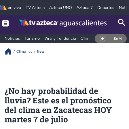
en vivo
TV Azteca
Azteca UNO
Azteca 7
Deportes
Notic
Noticias
Turismo
Viral y Tendencia
Clima
Deportes
Espec
En Vivo
Clima hoy
Nota
¿No hay probabilidad de
lluvia? Este es el pronóstico
del clima en Zacatecas HOY
martes 7 de julio