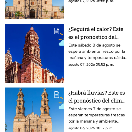
cálido por la tarde; el clima en
agosto 07, 2026 05:55 p. m.
Aguascalientes mantiene
probabilidad de lluvias
¿Seguirá el calor? Este
es el pronóstico del
clima en Zacatecas
Este sábado 8 de agosto se
espera ambiente fresco por la
HOY sábado 8 de agosto
mañana y temperaturas cálidas
por la tarde; el clima en
agosto 07, 2026 05:52 p. m.
Zacatecas hoy no prevé lluvias
en la capital
¿Habrá lluvias? Este es
el pronóstico del clima
en Aguascalientes HOY
Este viernes 7 de agosto se
esperan temperaturas frescas
viernes 7 de agosto
por la mañana y ambiente
templado a cálido por la tarde;
agosto 06, 2026 08:17 p. m.