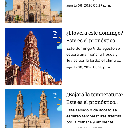
domingo 9 de agosto
cálido por la tarde; el clima en
agosto 08, 2026 05:29 p. m.
Aguascalientes mantiene baja
probabilidad de lluvia
¿Lloverá este domingo?
Este es el pronóstico
del clima en Zacatecas
Este domingo 9 de agosto se
espera una mañana fresca y
HOY domingo 9 de
lluvias por la tarde; el clima en
agosto
Zacatecas hoy tendrá hasta 25
agosto 08, 2026 05:23 p. m.
grados en la capital
¿Bajará la temperatura?
Este es el pronóstico
del clima en
Este sábado 8 de agosto se
esperan temperaturas frescas
Aguascalientes HOY
por la mañana y ambiente
sábado 8 de agosto