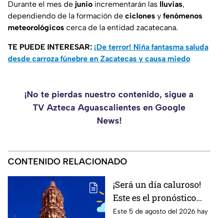
Durante el mes de
junio
incrementarán
las
lluvias
,
dependiendo de la formación de
ciclones
y
fenómenos
meteorológicos
cerca de la entidad zacatecana.
TE PUEDE INTERESAR:
¡De terror! Niña fantasma saluda
desde carroza fúnebre en Zacatecas y causa miedo
¡No te pierdas nuestro contenido, sigue a
TV Azteca Aguascalientes en Google
News!
CONTENIDO RELACIONADO
¡Será un día caluroso!
Este es el pronóstico
del clima en Zacatecas
Este 5 de agosto del 2026 hay