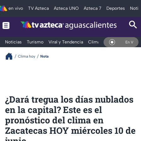
en vivo
TV Azteca
Azteca UNO
Azteca 7
Deportes
Notic
Noticias
Turismo
Viral y Tendencia
Clima
Deportes
Espec
En Vivo
Clima hoy
Nota
¿Dará tregua los días nublados
en la capital? Este es el
pronóstico del clima en
Zacatecas HOY miércoles 10 de
junio