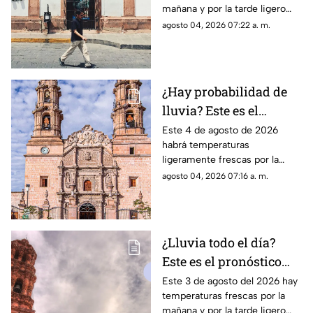
mañana y por la tarde ligero
4 de agosto
calor; el clima de hoy en
agosto 04, 2026 07:22 a. m.
Zacatecas SÍ tiene pronóstico
de lluvias
¿Hay probabilidad de
lluvia? Este es el
pronóstico del clima en
Este 4 de agosto de 2026
habrá temperaturas
Aguascalientes hoy 4
ligeramente frescas por la
de agosto
mañana y calor en el día; el
agosto 04, 2026 07:16 a. m.
clima de hoy en
Aguascalientes SÍ tiene
pronóstico de lluvia
¿Lluvia todo el día?
Este es el pronóstico
del clima en Zacatecas
Este 3 de agosto del 2026 hay
temperaturas frescas por la
HOY lunes 3 de agosto
mañana y por la tarde ligero