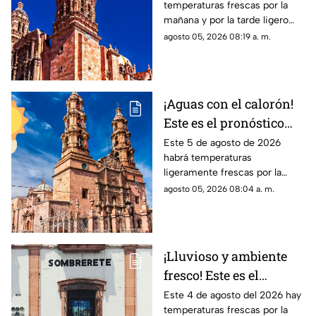
temperaturas frescas por la
HOY miércoles 5 de
mañana y por la tarde ligero
agosto
calor; el clima de hoy en
agosto 05, 2026 08:19 a. m.
Zacatecas NO tiene pronóstico
de lluvias
¡Aguas con el calorón!
Este es el pronóstico
del clima en
Este 5 de agosto de 2026
habrá temperaturas
Aguascalientes hoy 4
ligeramente frescas por la
de agosto
mañana y calor en el día; el
agosto 05, 2026 08:04 a. m.
clima de hoy en
Aguascalientes NO tiene
pronóstico de lluvia
¡Lluvioso y ambiente
fresco! Este es el
pronóstico del clima en
Este 4 de agosto del 2026 hay
temperaturas frescas por la
Zacatecas HOY martes