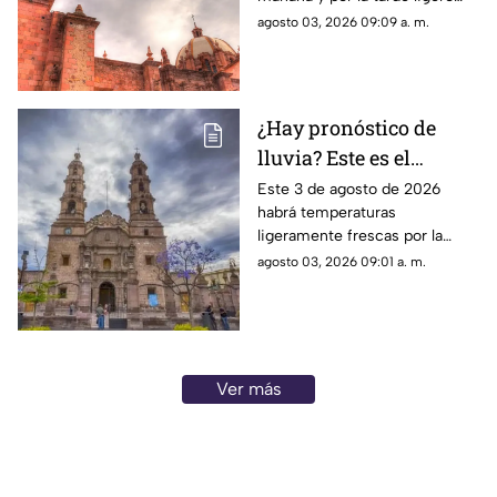
calor; el clima de hoy en
agosto 03, 2026 09:09 a. m.
Zacatecas SÍ tiene pronóstico
de lluvias
¿Hay pronóstico de
lluvia? Este es el
pronóstico del clima en
Este 3 de agosto de 2026
habrá temperaturas
Aguascalientes hoy 3
ligeramente frescas por la
de agosto
mañana y calor en el día; el
agosto 03, 2026 09:01 a. m.
clima de hoy en
Aguascalientes SÍ tiene
pronóstico de lluvia
Ver más